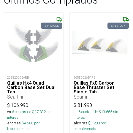
SIN STOCK
SIN STOCK
26882026BARB
26582026BARB
Quillas Hx4 Quad
Quillas Fx0 Carbon
Carbon Base Set Dual
Base Thruster Set
Tab
Single Tab
Scarfini
Scarfini
$
106.990
$
81.990
en
6
cuotas de $
17.832
sin
en
6
cuotas de $
13.665
sin
interés
interés
ahorras
$
4.280
por
ahorras
$
3.280
por
transferencia.
transferencia.