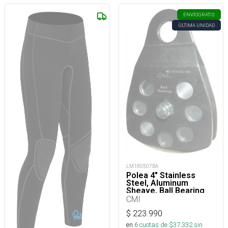
ENVÍO
GRATIS
ÚLTIMA UNIDAD
LM180507BA
Polea 4" Stainless
Steel, Aluminum
Sheave, Ball Bearing
CMI
$
223.990
en
6
cuotas de $
37.332
sin