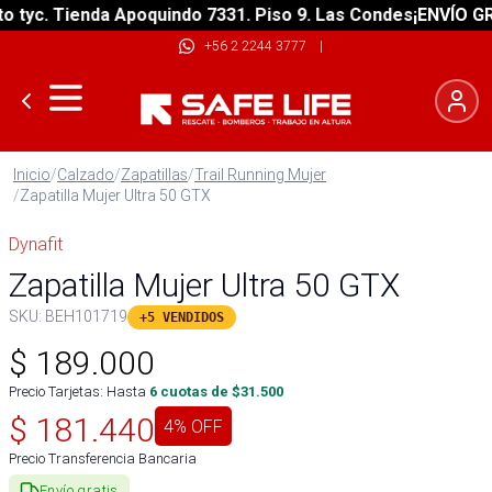
yc. Tienda Apoquindo 7331. Piso 9. Las Condes
¡ENVÍO GRATI
+56 2 2244 3777
|
Inicio
/
Calzado
/
Zapatillas
/
Trail Running Mujer
/
Zapatilla Mujer Ultra 50 GTX
Dynafit
Zapatilla Mujer Ultra 50 GTX
SKU:
BEH101719
+5 VENDIDOS
$
189.000
Precio Tarjetas: Hasta
6
cuotas de $
31.500
$
181.440
4
% OFF
Precio Transferencia Bancaria
Envío gratis