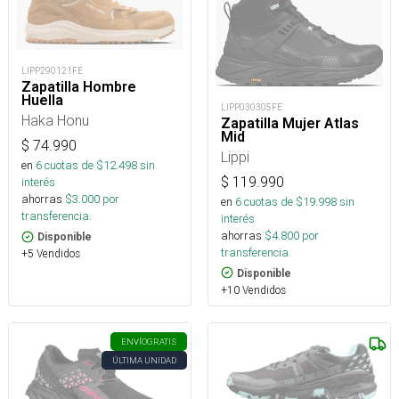
LIPP290121FE
Zapatilla Hombre
Huella
LIPP030305FE
Haka Honu
Zapatilla Mujer Atlas
Mid
$
74.990
Lippi
en
6
cuotas de $
12.498
sin
$
119.990
interés
ahorras
$
3.000
por
en
6
cuotas de $
19.998
sin
transferencia.
interés
ahorras
$
4.800
por
Disponible
transferencia.
+5 Vendidos
Disponible
+10 Vendidos
ENVÍO
GRATIS
ÚLTIMA UNIDAD