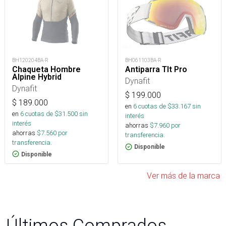
BH120204BA-R
BH061103BA-R
Chaqueta Hombre
Antiparra Tlt Pro
Alpine Hybrid
Dynafit
Dynafit
$
199.000
$
189.000
en
6
cuotas de $
33.167
sin
en
6
cuotas de $
31.500
sin
interés
interés
ahorras
$
7.960
por
ahorras
$
7.560
por
transferencia.
transferencia.
Disponible
Disponible
Ver más de la marca
Últimos Comprados