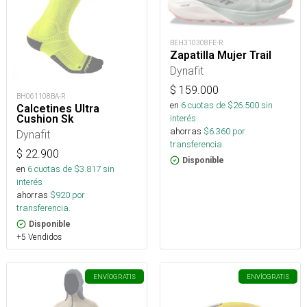
BEH310308FE-R
Zapatilla Mujer Trail
Dynafit
$
159.000
BH061108BA-R
en
6
cuotas de $
26.500
sin
Calcetines Ultra
Cushion Sk
interés
ahorras
$
6.360
por
Dynafit
transferencia.
$
22.900
Disponible
en
6
cuotas de $
3.817
sin
interés
ahorras
$
920
por
transferencia.
Disponible
+5 Vendidos
ENVÍO
GRATIS
ENVÍO
GRATIS