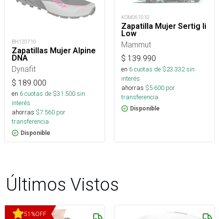
KOM061010
Zapatilla Mujer Sertig Ii
Low
BH120710
Mammut
Zapatillas Mujer Alpine
DNA
$
139.990
Dynafit
en
6
cuotas de $
23.332
sin
interés
$
189.000
ahorras
$
5.600
por
en
6
cuotas de $
31.500
sin
transferencia.
interés
Disponible
ahorras
$
7.560
por
transferencia.
Disponible
Últimos Vistos
51
%
OFF