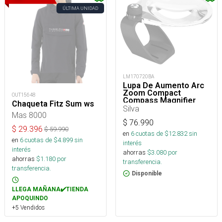
ÚLTIMA UNIDAD
LM170720BA
Lupa De Aumento Arc
Zoom Compact
OUT15648
Compass Magnifier
Chaqueta Fitz Sum ws
Silva
Mas 8000
$
76.990
$
29.396
$
59.990
en
6
cuotas de $
12.832
sin
en
6
cuotas de $
4.899
sin
interés
interés
ahorras
$
3.080
por
ahorras
$
1.180
por
transferencia.
transferencia.
Disponible
LLEGA MAÑANA✔️TIENDA
APOQUINDO
+5 Vendidos