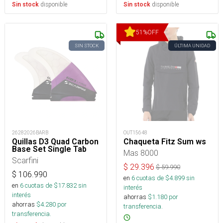
disponible
disponible
Sin stock
Sin stock
51
%
OFF
SIN STOCK
ÚLTIMA UNIDAD
26282026BARB
OUT15648
Quillas D3 Quad Carbon
Chaqueta Fitz Sum ws
Base Set Single Tab
Mas 8000
Scarfini
$
29.396
$
59.990
$
106.990
en
6
cuotas de $
4.899
sin
en
6
cuotas de $
17.832
sin
interés
interés
ahorras
$
1.180
por
ahorras
$
4.280
por
transferencia.
transferencia.