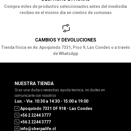
Compra miles de productos seleccionados antes del mediodía
recibes en el mismo día en cientos de comunas
CAMBIOS Y DEVOLUCIONES
Tienda física en Av. Apoquindo 7331, Piso 9, Las Condes o a través
de WhatsApp
NUESTRA TIENDA
Si es una duda o necesitas ayuda tecnica, no dudes en
comunicarte con nosotros
Lun. - Vie. 10:30 a 14:30 - 15:00 a 19:00
Apoquindo 7331 OF 918 - Las Condes
+56 2 2244 3777
+56 2 2244 3777
info@sherpalife.cl