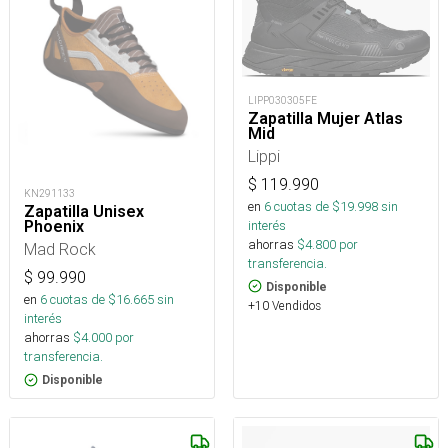
LIPP030305FE
Zapatilla Mujer Atlas
Mid
Lippi
$
119.990
KN291133
en
6
cuotas de $
19.998
sin
Zapatilla Unisex
interés
Phoenix
ahorras
$
4.800
por
Mad Rock
transferencia.
$
99.990
Disponible
en
6
cuotas de $
16.665
sin
+10 Vendidos
interés
ahorras
$
4.000
por
transferencia.
Disponible