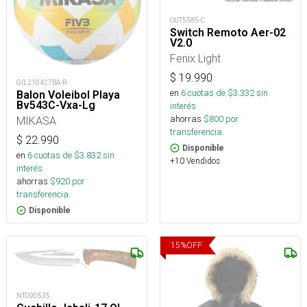
OUT5585-C
Switch Remoto Aer-02
V2.0
Fenix Light
$
19.990
GIL210427BA-R
en
6
cuotas de $
3.332
sin
Balon Voleibol Playa
Bv543C-Vxa-Lg
interés
ahorras
$
800
por
MIKASA
transferencia.
$
22.990
Disponible
en
6
cuotas de $
3.832
sin
+10 Vendidos
interés
ahorras
$
920
por
transferencia.
Disponible
15
%
OFF
NT090535