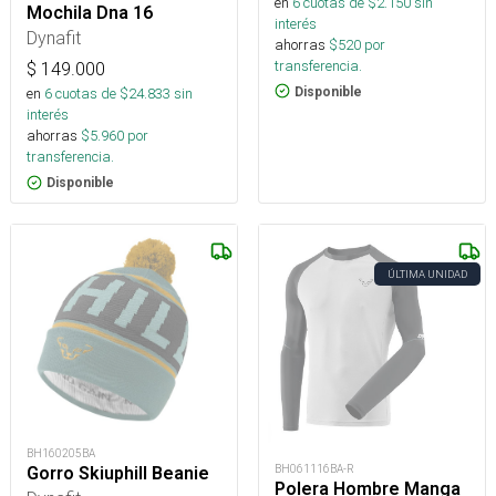
en
6
cuotas de $
2.150
sin
Mochila Dna 16
interés
Dynafit
ahorras
$
520
por
transferencia.
$
149.000
Disponible
en
6
cuotas de $
24.833
sin
interés
ahorras
$
5.960
por
transferencia.
Disponible
ÚLTIMA UNIDAD
BH160205BA
BH061116BA-R
Gorro Skiuphill Beanie
Polera Hombre Manga