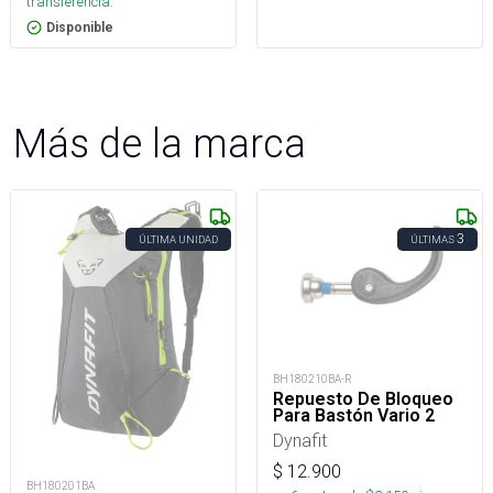
transferencia.
Disponible
Más de la marca
3
ÚLTIMA UNIDAD
ÚLTIMAS
BH180210BA-R
Repuesto De Bloqueo
Para Bastón Vario 2
Dynafit
$
12.900
BH180201BA