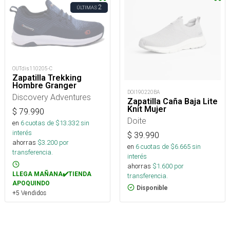
2
ÚLTIMAS
OUTdis110205-C
Zapatilla Trekking
Hombre Granger
DOI190220BA
Discovery Adventures
Zapatilla Caña Baja Lite
Knit Mujer
$
79.990
Doite
en
6
cuotas de $
13.332
sin
interés
$
39.990
ahorras
$
3.200
por
en
6
cuotas de $
6.665
sin
transferencia.
interés
ahorras
$
1.600
por
LLEGA MAÑANA✔️TIENDA
transferencia.
APOQUINDO
Disponible
+5 Vendidos