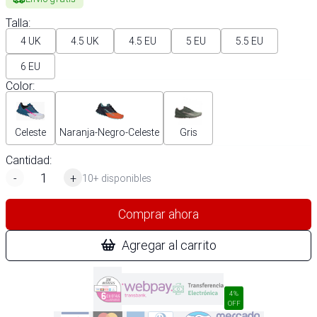
Talla
:
4 UK
4.5 UK
4.5 EU
5 EU
5.5 EU
6 EU
Color
:
Celeste
Naranja-Negro-Celeste
Gris
Cantidad:
-
+
10+ disponibles
Comprar ahora
Agregar al carrito
4%
OFF