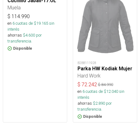
Cuchillo Jabali-17.OL
Muela
$
114.990
en
6
cuotas de $
19.165
sin
interés
ahorras
$
4.600
por
transferencia.
Disponible
B2BB111928
Parka HW Kodiak Mujer
Hard Work
$
72.242
$
84.990
en
6
cuotas de $
12.040
sin
interés
ahorras
$
2.890
por
transferencia.
Disponible