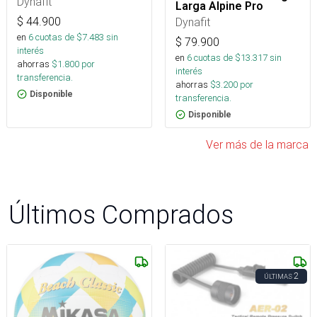
Dynafit
Larga Alpine Pro
$
44.900
Dynafit
en
6
cuotas de $
7.483
sin
$
79.900
interés
en
6
cuotas de $
13.317
sin
ahorras
$
1.800
por
interés
transferencia.
ahorras
$
3.200
por
Disponible
transferencia.
Disponible
Ver más de la marca
Últimos Comprados
2
ÚLTIMAS