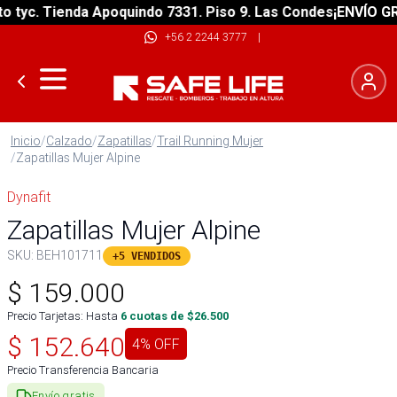
c. Tienda Apoquindo 7331. Piso 9. Las Condes
¡ENVÍO GRATIS
+56 2 2244 3777
|
Inicio
/
Calzado
/
Zapatillas
/
Trail Running Mujer
/
Zapatillas Mujer Alpine
Dynafit
Zapatillas Mujer Alpine
SKU:
BEH101711
+5 VENDIDOS
$
159.000
Precio Tarjetas: Hasta
6
cuotas de $
26.500
$
152.640
4
% OFF
Precio Transferencia Bancaria
Envío gratis