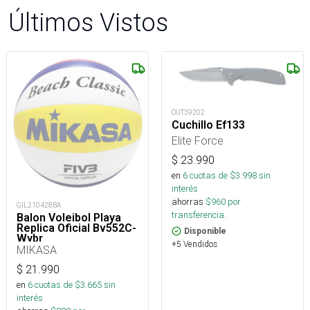
Últimos Vistos
OUT39202
Cuchillo Ef133
Elite Force
$
23.990
en
6
cuotas de $
3.998
sin
interés
ahorras
$
960
por
GIL210428BA
transferencia.
Balon Voleibol Playa
Replica Oficial Bv552C-
Disponible
Wybr
+5 Vendidos
MIKASA
$
21.990
en
6
cuotas de $
3.665
sin
interés