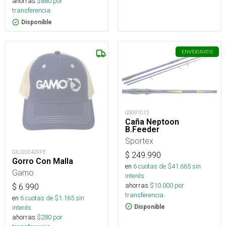
ahorras
$
880
por
transferencia.
Disponible
ENVÍO
GRATIS
GS091013
Caña Neptoon
B.Feeder
Sportex
GILI200429FE
$
249.990
Gorro Con Malla
en
6
cuotas de $
41.665
sin
Gamo
interés
ahorras
$
10.000
por
$
6.990
transferencia.
en
6
cuotas de $
1.165
sin
Disponible
interés
ahorras
$
280
por