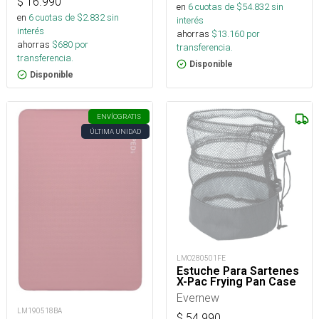
$
16.990
en
6
cuotas de $
54.832
sin
en
6
cuotas de $
2.832
sin
interés
interés
ahorras
$
13.160
por
ahorras
$
680
por
transferencia.
transferencia.
Disponible
Disponible
ENVÍO
GRATIS
ÚLTIMA UNIDAD
LMO280501FE
Estuche Para Sartenes
X-Pac Frying Pan Case
Evernew
LM190518BA
$
54.990