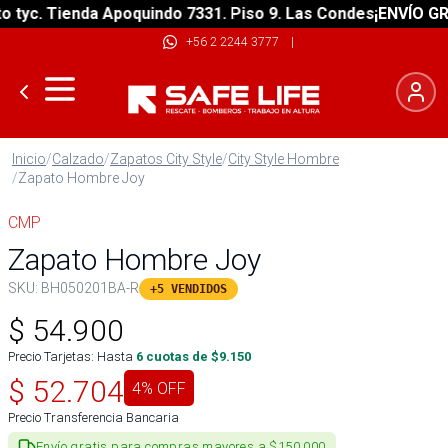
yc. Tienda Apoquindo 7331. Piso 9. Las Condes
¡ENVÍO GRATI
+56 2 2244 3777
|
Inicio
/
Calzado
/
Zapatos City Style
/
City Style Hombre
/
Zapato Hombre Joy
CMP
Zapato Hombre Joy
SKU:
BH050201BA-R
+5 VENDIDOS
$
54.900
Precio Tarjetas: Hasta
6
cuotas de $
9.150
$
52.704
4
% OFF
Precio Transferencia Bancaria
Envío gratis para compras mayores a $150.000