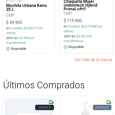
Chaqueta Mujer
BH260113BA
Unlimitech Hybrid
Mochila Urbana Keno
PrimaLoft®
25 L
CMP
CMP
$
119.900
$
49.900
en
6
cuotas de $
19.983
sin
en
6
cuotas de $
8.317
sin
interés
interés
ahorras
$
4.800
por
ahorras
$
2.000
por
transferencia.
transferencia.
Disponible
Disponible
Ver más de la marca
Últimos Comprados
2
ÚLTIMAS
SIN STOCK