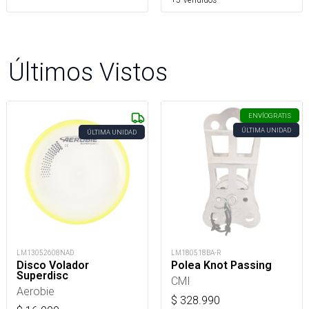
Últimos Vistos
ENVÍO
GRATIS
ÚLTIMA UNIDAD
ÚLTIMA UNIDAD
LM13052608NAD
LM180518BA-R
Disco Volador
Polea Knot Passing
Superdisc
CMI
Aerobie
$
328.990