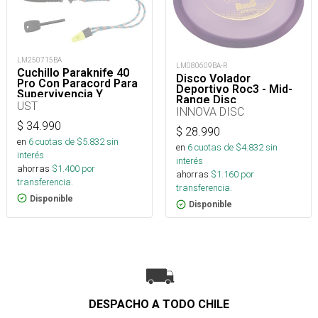
LM250715BA
LM080609BA-R
Cuchillo Paraknife 40
Disco Volador
Pro Con Paracord Para
Deportivo Roc3 - Mid-
Supervivencia Y
Range Disc
Outdoor
UST
INNOVA DISC
$
34.990
$
28.990
en
6
cuotas de $
5.832
sin
en
6
cuotas de $
4.832
sin
interés
interés
ahorras
$
1.400
por
ahorras
$
1.160
por
transferencia.
transferencia.
Disponible
Disponible
DESPACHO A TODO CHILE