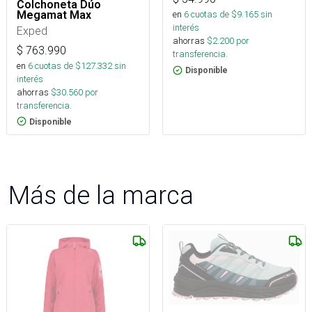
Colchoneta Dúo
Megamat Max
en
6
cuotas de $
9.165
sin
interés
Exped
ahorras
$
2.200
por
$
763.990
transferencia.
en
6
cuotas de $
127.332
sin
Disponible
interés
ahorras
$
30.560
por
transferencia.
Disponible
Más de la marca