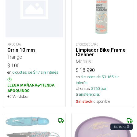
PRU01JA
24082026BARB
Orrin 10 mm
Limpiador Bike Frame
Cleaner
Trango
Maplus
$
100
$
18.990
en
6
cuotas de $
17
sin interés
en
6
cuotas de $
3.165
sin
interés
LLEGA MAÑANA✔️TIENDA
ahorras
$
760
por
APOQUINDO
transferencia.
+5 Vendidos
disponible
Sin stock
3
ÚLTIMAS