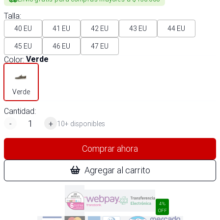
Talla
:
40 EU
41 EU
42 EU
43 EU
44 EU
45 EU
46 EU
47 EU
Color
:
Verde
Verde
Cantidad:
-
+
10+ disponibles
Comprar ahora
Agregar al carrito
4%
OFF