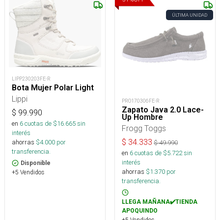
ÚLTIMA UNIDAD
LIPP230203FE-R
Bota Mujer Polar Light
Lippi
PRO170306FE-R
Zapato Java 2.0 Lace-
$
99.990
Up Hombre
en
6
cuotas de $
16.665
sin
Frogg Toggs
interés
$
34.333
ahorras
$
4.000
por
$
49.990
transferencia.
en
6
cuotas de $
5.722
sin
interés
Disponible
ahorras
$
1.370
por
+5 Vendidos
transferencia.
LLEGA MAÑANA✔️TIENDA
APOQUINDO
+5 Vendidos