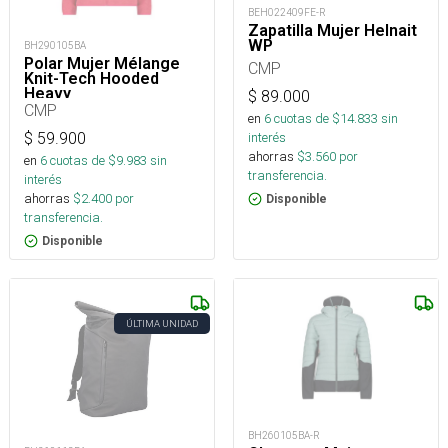
BEH022409FE-R
Zapatilla Mujer Helnait
WP
BH290105BA
Polar Mujer Mélange
CMP
Knit-Tech Hooded
Heavy
$
89.000
CMP
en
6
cuotas de $
14.833
sin
$
59.900
interés
ahorras
$
3.560
por
en
6
cuotas de $
9.983
sin
transferencia.
interés
ahorras
$
2.400
por
Disponible
transferencia.
Disponible
ÚLTIMA UNIDAD
BH260105BA-R