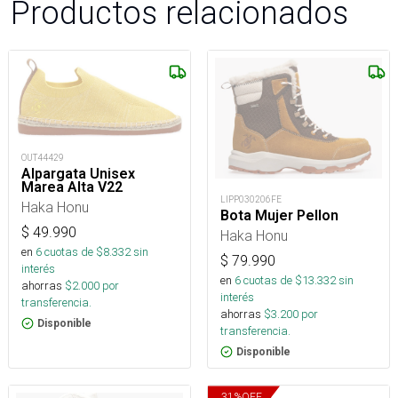
Productos relacionados
OUT44429
Alpargata Unisex
Marea Alta V22
LIPP030206FE
Haka Honu
Bota Mujer Pellon
$
49.990
Haka Honu
en
6
cuotas de $
8.332
sin
$
79.990
interés
en
6
cuotas de $
13.332
sin
ahorras
$
2.000
por
interés
transferencia.
ahorras
$
3.200
por
Disponible
transferencia.
Disponible
31
%
OFF