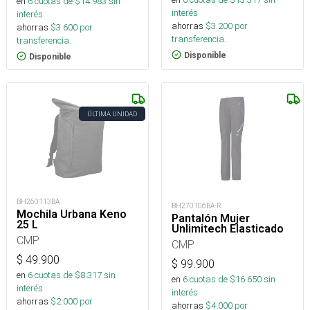
en
6
cuotas de $
14.983
sin
interés
interés
ahorras
$
3.200
por
ahorras
$
3.600
por
transferencia.
transferencia.
Disponible
Disponible
ÚLTIMA UNIDAD
BH260113BA
BH270106BA-R
Mochila Urbana Keno
Pantalón Mujer
25 L
Unlimitech Elasticado
CMP
CMP
$
49.900
$
99.900
en
6
cuotas de $
8.317
sin
en
6
cuotas de $
16.650
sin
interés
interés
ahorras
$
2.000
por
ahorras
$
4.000
por