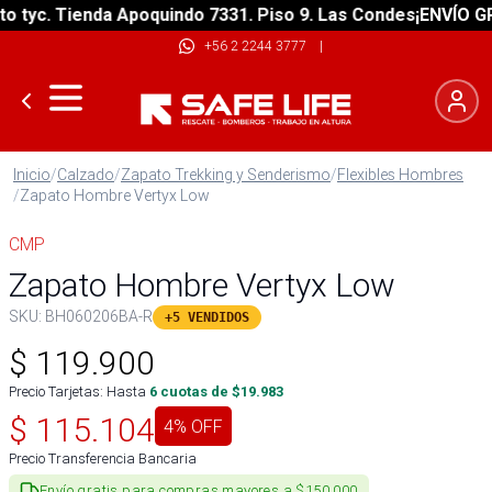
yc. Tienda Apoquindo 7331. Piso 9. Las Condes
¡ENVÍO GRATI
+56 2 2244 3777
|
Inicio
/
Calzado
/
Zapato Trekking y Senderismo
/
Flexibles Hombres
/
Zapato Hombre Vertyx Low
CMP
Zapato Hombre Vertyx Low
SKU:
BH060206BA-R
+5 VENDIDOS
$
119.900
Precio Tarjetas: Hasta
6
cuotas de $
19.983
$
115.104
4
% OFF
Precio Transferencia Bancaria
Envío gratis para compras mayores a $150.000