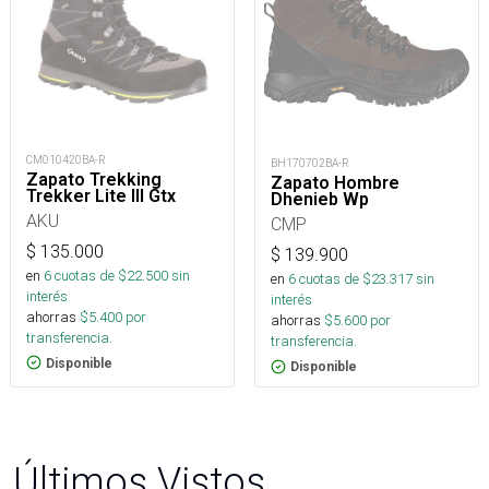
CM010420BA-R
BH170702BA-R
Zapato Trekking
Zapato Hombre
Trekker Lite III Gtx
Dhenieb Wp
AKU
CMP
$
135.000
$
139.900
en
6
cuotas de $
22.500
sin
en
6
cuotas de $
23.317
sin
interés
interés
ahorras
$
5.400
por
ahorras
$
5.600
por
transferencia.
transferencia.
Disponible
Disponible
Últimos Vistos