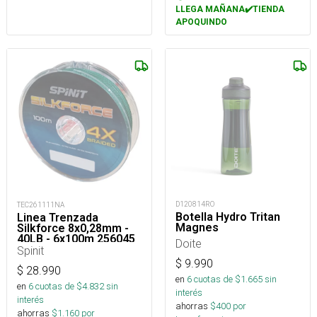
LLEGA MAÑANA✔️TIENDA
APOQUINDO
D120814RO
TEC261111NA
Botella Hydro Tritan
Linea Trenzada
Magnes
Silkforce 8x0,28mm -
40LB - 6x100m 256045
Doite
Spinit
$
9.990
$
28.990
en
6
cuotas de $
1.665
sin
en
6
cuotas de $
4.832
sin
interés
interés
ahorras
$
400
por
ahorras
$
1.160
por