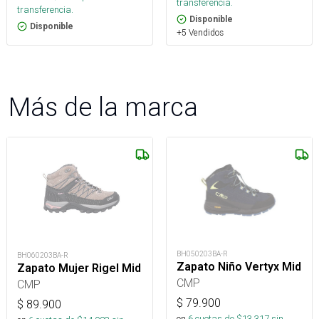
transferencia.
transferencia.
Disponible
Disponible
+5 Vendidos
Más de la marca
BH050203BA-R
BH060203BA-R
Zapato Niño Vertyx Mid
Zapato Mujer Rigel Mid
CMP
CMP
$
79.900
$
89.900
en
6
cuotas de $
13.317
sin