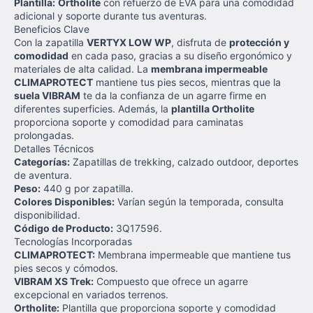
Plantilla:
Ortholite
con refuerzo de EVA para una comodidad
adicional y soporte durante tus aventuras.
Beneficios Clave
Con la zapatilla
VERTYX LOW WP
, disfruta de
protección y
comodidad
en cada paso, gracias a su diseño ergonómico y
materiales de alta calidad. La
membrana impermeable
CLIMAPROTECT
mantiene tus pies secos, mientras que la
suela VIBRAM
te da la confianza de un agarre firme en
diferentes superficies. Además, la
plantilla Ortholite
proporciona soporte y comodidad para caminatas
prolongadas.
Detalles Técnicos
Categorías:
Zapatillas de trekking, calzado outdoor, deportes
de aventura.
Peso:
440 g por zapatilla.
Colores Disponibles:
Varían según la temporada, consulta
disponibilidad.
Código de Producto:
3Q17596.
Tecnologías Incorporadas
CLIMAPROTECT:
Membrana impermeable que mantiene tus
pies secos y cómodos.
VIBRAM XS Trek:
Compuesto que ofrece un agarre
excepcional en variados terrenos.
Ortholite:
Plantilla que proporciona soporte y comodidad