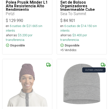
Polea Prusik Minder L1
Set de Bolsos
Alta Resistencia Alto
Organizadores
Rendimiento
Impermeable Cube
Hydraulic
Petzl
Sea To Summit
$
129.990
$
84.901
en
6
cuotas de $
21.665
sin
en
6
cuotas de $
14.150
sin
interés
interés
ahorras
$
5.200
por
ahorras
$
3.400
por
transferencia.
transferencia.
Disponible
Disponible
+5 Vendidos
ÚLTIMA UNIDAD