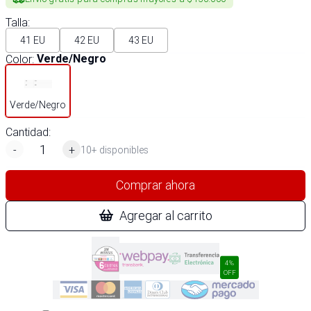
Talla
:
41 EU
42 EU
43 EU
Color
:
Verde/Negro
Verde/Negro
Cantidad:
-
+
10+ disponibles
Comprar ahora
Agregar al carrito
4%
OFF