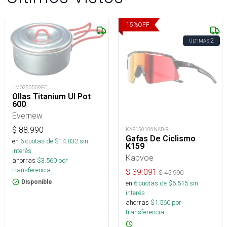
15
%
OFF
2
ÚLTIMAS
LMO280509FE
Ollas Titanium Ul Pot
600
Evernew
$
88.990
KAP150106NAD-R
Gafas De Ciclismo
en
6
cuotas de $
14.832
sin
K159
interés
Kapvoe
ahorras
$
3.560
por
transferencia.
$
39.091
$
45.990
Disponible
en
6
cuotas de $
6.515
sin
interés
ahorras
$
1.560
por
transferencia.