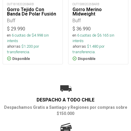
OUT18182026BARB
OUT15882026BARB
Gorro Tejido Con
Gorro Merino
Banda De Polar Fusión
Midweight
Buff
Buff
$
29.990
$
36.990
en
6
cuotas de $
4.998
sin
en
6
cuotas de $
6.165
sin
interés
interés
ahorras
$
1.200
por
ahorras
$
1.480
por
transferencia.
transferencia.
Disponible
Disponible
DESPACHO A TODO CHILE
Despachamos Gratis a Santiago y Regiones por compras sobre
$150.000