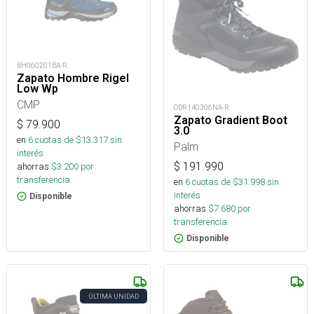
BH060201BA-R
Zapato Hombre Rigel
Low Wp
CMP
ODR140306NA-R
Zapato Gradient Boot
$
79.900
3.0
en
6
cuotas de $
13.317
sin
Palm
interés
$
191.990
ahorras
$
3.200
por
transferencia.
en
6
cuotas de $
31.998
sin
interés
Disponible
ahorras
$
7.680
por
transferencia.
Disponible
ÚLTIMA UNIDAD