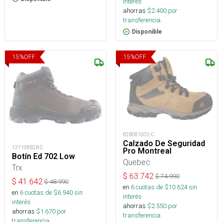
interés
ahorras
$
2.400
por
transferencia.
Disponible
15
%
OFF
15
%
OFF
B2B081002-C
Calzado De Seguridad
131108B2B-C
Pro Montreal
Botín Ed 702 Low
Quebec
Trx
$
63.742
$
74.990
$
41.642
$
48.990
en
6
cuotas de $
10.624
sin
en
6
cuotas de $
6.940
sin
interés
interés
ahorras
$
2.550
por
ahorras
$
1.670
por
transferencia.
transferencia.