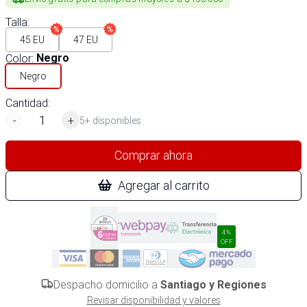
Talla
:
45 EU
47 EU
Color
:
Negro
Negro
Cantidad:
-
+
5+ disponibles
Comprar ahora
Agregar al carrito
4%
OFF
Despacho domicilio a
Santiago y Regiones
Revisar disponibilidad y valores