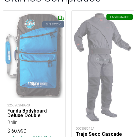
ENVÍO
GRATIS
SIN STOCK
22682026BARB
Funda Bodyboard
Deluxe Double
Balin
OD030801BA
$
60.990
Traje Seco Cascade