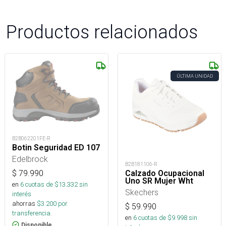
Productos relacionados
ÚLTIMA UNIDAD
B2B062201FE-R
Botin Seguridad ED 107
Edelbrock
B2B181106-R
$
79.990
Calzado Ocupacional
Uno SR Mujer Wht
en
6
cuotas de $
13.332
sin
Skechers
interés
ahorras
$
3.200
por
$
59.990
transferencia.
en
6
cuotas de $
9.998
sin
Disponible