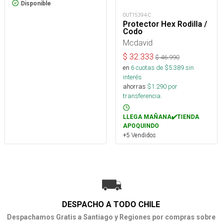
Disponible
OUT15394-C
Protector Hex Rodilla /
Codo
Mcdavid
$
32.333
$
46.990
en
6
cuotas de $
5.389
sin
interés
ahorras
$
1.290
por
transferencia.
LLEGA MAÑANA✔️TIENDA
APOQUINDO
+5 Vendidos
DESPACHO A TODO CHILE
Despachamos Gratis a Santiago y Regiones por compras sobre