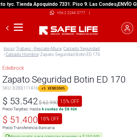
tyc. Tienda Apoquindo 7331. Piso 9. Las Condes
¡ENVÍO GRAT
+56 2 2244 3777
|
Inicio
/
Trabajo - Rescate Altura
/
Calzado Seguridad
/
Calzado Hombre
/
Zapato Seguridad Botin ED 170
Edelbrock
Zapato Seguridad Botin ED 170
SKU:
B2BB111416
+5 VENDIDOS
$
53.542
15
% OFF
$
62.990
Precio Tarjetas: Hasta
6
cuotas de $
8.924
$
51.400
18
% OFF
Precio Transferencia Bancaria
Envío gratis para compras mayores a $150.000