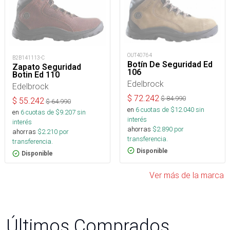
OUT40764
B2B141113-C
Botín De Seguridad Ed
Zapato Seguridad
106
Botin Ed 110
Edelbrock
Edelbrock
$
72.242
$
84.990
$
55.242
$
64.990
en
6
cuotas de $
12.040
sin
en
6
cuotas de $
9.207
sin
interés
interés
ahorras
$
2.890
por
ahorras
$
2.210
por
transferencia.
transferencia.
Disponible
Disponible
Ver más de la marca
Últimos Comprados