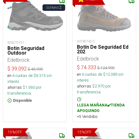
2
ÚLTIMAS
OUT40742-C
B2B270701
Botín De Seguridad Ed
Botin Seguridad
202
Outdoor
Edelbrock
Edelbrock
$
74.333
$
124.990
$
39.092
$
45.990
en
6
cuotas de $
12.389
sin
en
6
cuotas de $
6.515
sin
interés
interés
ahorras
$
2.970
por
ahorras
$
1.560
por
transferencia.
transferencia.
Disponible
LLEGA MAÑANA✔️TIENDA
APOQUINDO
+5 Vendidos
15
%
OFF
15
%
OFF