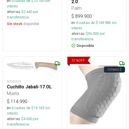
en
6
cuotas de $
10.165
sin
2.0
interés
Palm
ahorras
$
2.440
por
$
899.900
transferencia.
en
6
cuotas de $
149.983
sin
disponible
Sin stock
interés
ahorras
$
36.000
por
transferencia.
Disponible
31
%
OFF
2
ÚLTIMAS
NT090535
Cuchillo Jabali-17.OL
Muela
$
114.990
en
6
cuotas de $
19.165
sin
interés
ahorras
$
4.600
por
transferencia.