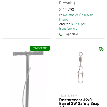
Browning
$
44.790
en
6
cuotas de $
7.465
sin
interés
ahorras
$
1.790
por
transferencia.
Disponible
ENVÍO
GRATIS
TEC251104NA-R
Destorcedor #2/0
Barrel SW Safety Snap