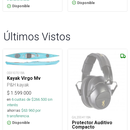
Disponible
Disponible
Últimos Vistos
OD310701BA
Kayak Virgo Mv
P&H kayak
$
1.599.000
en
6
cuotas de $
266.500
sin
interés
ahorras
$
63.960
por
transferencia.
GIL200411BA
Protector Auditivo
Disponible
Compacto