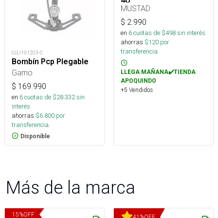
4U
MUSTAD
$
2.990
en
6
cuotas de $
498
sin interés
ahorras
$
120
por
transferencia.
GILI191203-C
Bombín Pcp Plegable
Gamo
LLEGA MAÑANA✔️TIENDA
APOQUINDO
$
169.990
+5 Vendidos
en
6
cuotas de $
28.332
sin
interés
ahorras
$
6.800
por
transferencia.
Disponible
Más de la marca
15
%
OFF
41
%
OFF