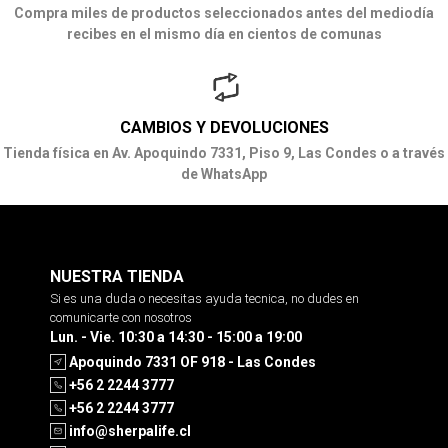
Compra miles de productos seleccionados antes del mediodía
recibes en el mismo día en cientos de comunas
CAMBIOS Y DEVOLUCIONES
Tienda física en Av. Apoquindo 7331, Piso 9, Las Condes o a través
de WhatsApp
NUESTRA TIENDA
Si es una duda o necesitas ayuda tecnica, no dudes en
comunicarte con nosotros
Lun. - Vie. 10:30 a 14:30 - 15:00 a 19:00
Apoquindo 7331 OF 918 - Las Condes
+56 2 2244 3777
+56 2 2244 3777
info@sherpalife.cl