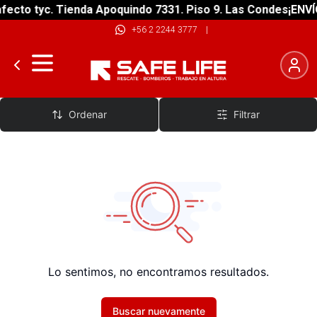
ecto tyc. Tienda Apoquindo 7331. Piso 9. Las Condes
¡ENVÍO
+56 2 2244 3777
|
Zapatos
Ordenar
Filtrar
Lo sentimos, no encontramos resultados.
Buscar nuevamente