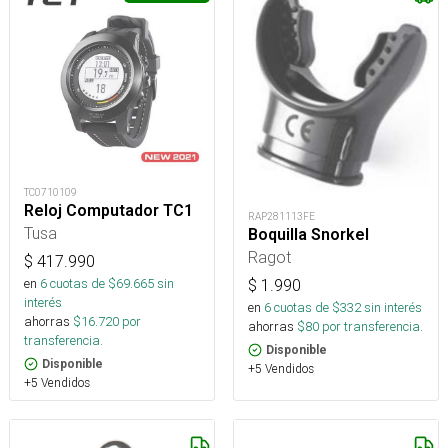
TC0710109
Reloj Computador TC1
RAP281113FE
Tusa
Boquilla Snorkel
Ragot
$
417.990
en
6
cuotas de $
69.665
sin
$
1.990
interés
en
6
cuotas de $
332
sin interés
ahorras
$
16.720
por
ahorras
$
80
por transferencia.
transferencia.
Disponible
Disponible
+5 Vendidos
+5 Vendidos