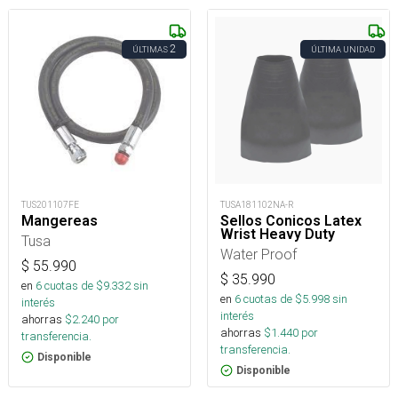
2
ÚLTIMAS
ÚLTIMA UNIDAD
TUS201107FE
TUSA181102NA-R
Mangereas
Sellos Conicos Latex
Wrist Heavy Duty
Tusa
Water Proof
$
55.990
$
35.990
en
6
cuotas de $
9.332
sin
en
6
cuotas de $
5.998
sin
interés
interés
ahorras
$
2.240
por
ahorras
$
1.440
por
transferencia.
transferencia.
Disponible
Disponible