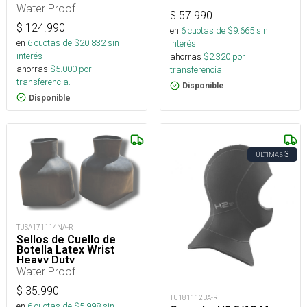
Water Proof
$
57.990
$
124.990
en
6
cuotas de $
9.665
sin
en
6
cuotas de $
20.832
sin
interés
interés
ahorras
$
2.320
por
ahorras
$
5.000
por
transferencia.
transferencia.
Disponible
Disponible
3
ÚLTIMAS
TUSA171114NA-R
Sellos de Cuello de
Botella Latex Wrist
Heavy Duty
Water Proof
$
35.990
TU181112BA-R
en
6
cuotas de $
5.998
sin