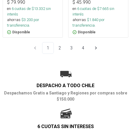
$
79.990
$
45.990
en
6
cuotas de $
13.332
sin
en
6
cuotas de $
7.665
sin
interés
interés
ahorras
$
3.200
por
ahorras
$
1.840
por
transferencia.
transferencia.
Disponible
Disponible
1
2
3
4
DESPACHO A TODO CHILE
Despachamos Gratis a Santiago y Regiones por compras sobre
$150.000
6 CUOTAS SIN INTERESES