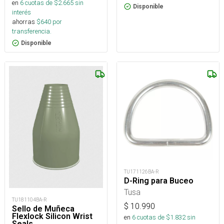
en
6
cuotas de $
2.665
sin
Disponible
interés
ahorras
$
640
por
transferencia.
Disponible
TU171126BA-R
D-Ring para Buceo
Tusa
TU181104BA-R
$
10.990
Sello de Muñeca
Flexlock Silicon Wrist
en
6
cuotas de $
1.832
sin
Seals