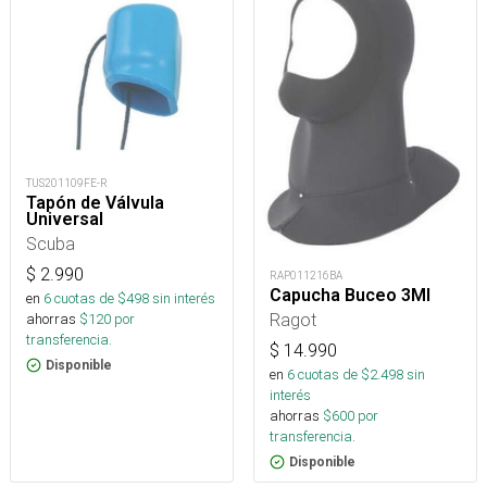
TUS201109FE-R
Tapón de Válvula
Universal
Scuba
$
2.990
RAP011216BA
Capucha Buceo 3Ml
en
6
cuotas de $
498
sin interés
Ragot
ahorras
$
120
por
transferencia.
$
14.990
Disponible
en
6
cuotas de $
2.498
sin
interés
ahorras
$
600
por
transferencia.
Disponible