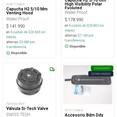
Capucha H2 5/10 mm
High Visibility Polar
TU181113BA-R
Evoluted
Capucha H2 5/10 Mm
Water Proof
Venting Hood
Water Proof
$
178.990
en
6
cuotas de $
29.832
sin
$
141.990
interés
en
6
cuotas de $
23.665
sin
ahorras
$
7.160
por
interés
transferencia.
ahorras
$
5.680
por
Disponible
transferencia.
Disponible
ENVÍO
GRATIS
ÚLTIMA UNIDAD
TU050502BA-R
Válvula Si-Tech Valve
TU171110BA-R
SWISS TECH
Accesorio Bdm Ddy