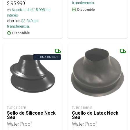
transferencia.
$
95.990
en
6
cuotas de $
15.998
sin
Disponible
interés
ahorras
$
3.840
por
transferencia.
Disponible
ÚLTIMA UNIDAD
TUS191106FE
TU181116BA-R
Sello de Silicone Neck
Cuello de Latex Neck
Seal
Seal
Water Proof
Water Proof