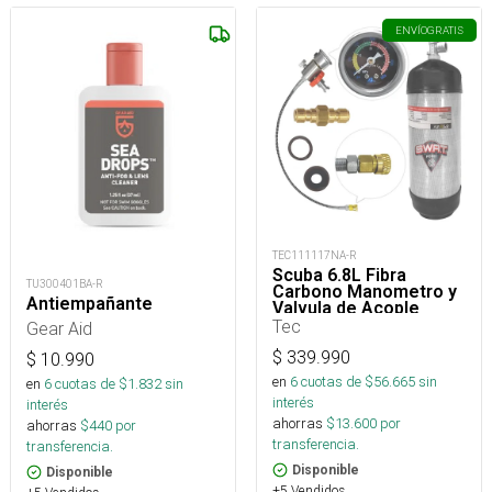
ENVÍO
GRATIS
TEC111117NA-R
Scuba 6.8L Fibra
TU300401BA-R
Carbono Manometro y
Antiempañante
Valvula de Acople
Tec
Gear Aid
$
339.990
$
10.990
en
6
cuotas de $
56.665
sin
en
6
cuotas de $
1.832
sin
interés
interés
ahorras
$
13.600
por
ahorras
$
440
por
transferencia.
transferencia.
Disponible
Disponible
+5 Vendidos