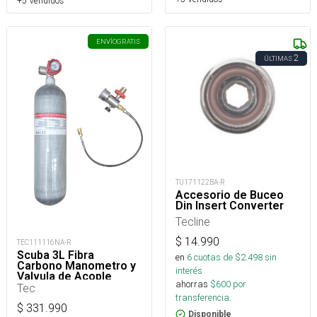
+5 Vendidos
ENVÍO
GRATIS
2
ÚLTIMAS
TU171122BA-R
Accesorio de Buceo
Din Insert Converter
Tecline
$
14.990
TEC111116NA-R
Scuba 3L Fibra
en
6
cuotas de $
2.498
sin
Carbono Manometro y
interés
Valvula de Acople
ahorras
$
600
por
Tec
transferencia.
$
331.990
Disponible