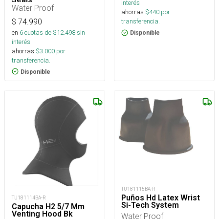
interés
Water Proof
ahorras
$
440
por
$
74.990
transferencia.
en
6
cuotas de $
12.498
sin
Disponible
interés
ahorras
$
3.000
por
transferencia.
Disponible
TU181115BA-R
Puños Hd Latex Wrist
TU181114BA-R
Si-Tech System
Capucha H2 5/7 Mm
Venting Hood Bk
Water Proof