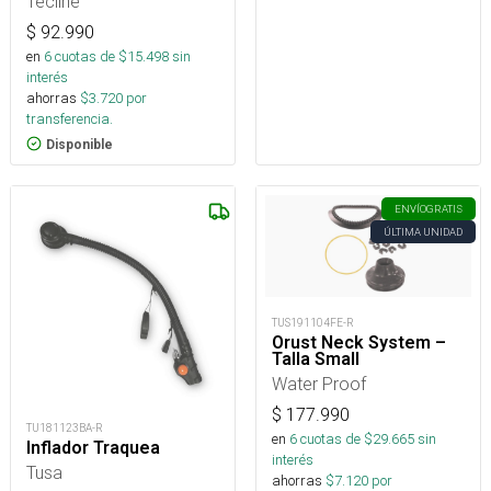
Tecline
$
92.990
en
6
cuotas de $
15.498
sin
interés
ahorras
$
3.720
por
transferencia.
Disponible
ENVÍO
GRATIS
ÚLTIMA UNIDAD
TUS191104FE-R
Orust Neck System –
Talla Small
Water Proof
$
177.990
TU181123BA-R
en
6
cuotas de $
29.665
sin
Inflador Traquea
interés
Tusa
ahorras
$
7.120
por