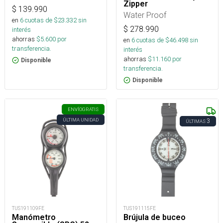
Zipper
$
139.990
Water Proof
en
6
cuotas de $
23.332
sin
$
278.990
interés
ahorras
$
5.600
por
en
6
cuotas de $
46.498
sin
transferencia.
interés
ahorras
$
11.160
por
Disponible
transferencia.
Disponible
ENVÍO
GRATIS
ÚLTIMA UNIDAD
3
ÚLTIMAS
TUS191109FE
TUS191115FE
Manómetro
Brújula de buceo