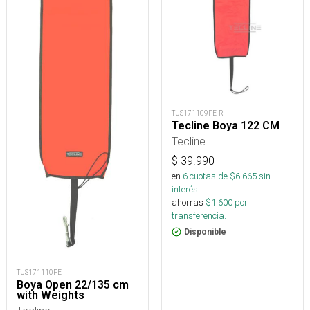
TUS171109FE-R
Tecline Boya 122 CM
Tecline
$
39.990
en
6
cuotas de $
6.665
sin
interés
ahorras
$
1.600
por
transferencia.
Disponible
TUS171110FE
Boya Open 22/135 cm
with Weights