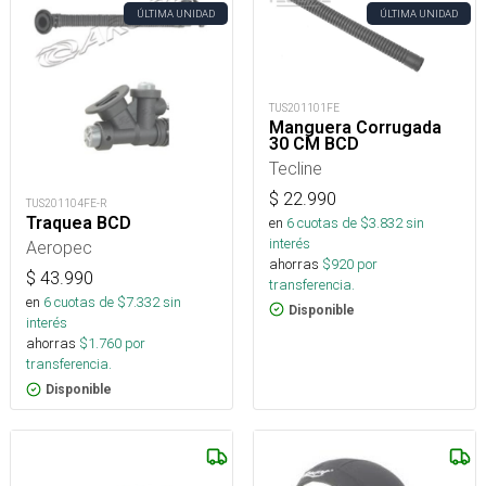
ÚLTIMA UNIDAD
ÚLTIMA UNIDAD
TUS201101FE
Manguera Corrugada
30 CM BCD
Tecline
$
22.990
TUS201104FE-R
Traquea BCD
en
6
cuotas de $
3.832
sin
interés
Aeropec
ahorras
$
920
por
$
43.990
transferencia.
en
6
cuotas de $
7.332
sin
Disponible
interés
ahorras
$
1.760
por
transferencia.
Disponible