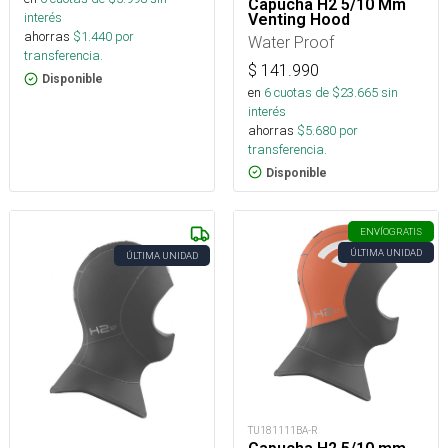
Capucha H2 5/10 Mm
interés
Venting Hood
ahorras
$
1.440
por
Water Proof
transferencia.
$
141.990
Disponible
en
6
cuotas de $
23.665
sin
interés
ahorras
$
5.680
por
transferencia.
Disponible
ENVÍO
GRATIS
ÚLTIMA UNIDAD
ÚLTIMA UNIDAD
TU181111BA-R