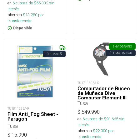
en
6
cuotas de $
55.332
sin
interés
ahorras
$
13.280
por
transferencia.
Disponible
ENVÍO
GRATIS
ÚLTIMA UNIDAD
3
ÚLTIMAS
TU171130BA-R
Computador de Buceo
de Muñeca Dive
Computer Element III
Tusa
TU181103BA-R
$
549.990
Film Anti_Fog Sheet -
Paragon
en
6
cuotas de $
91.665
sin
interés
Tusa
ahorras
$
22.000
por
$
15.990
transferencia.