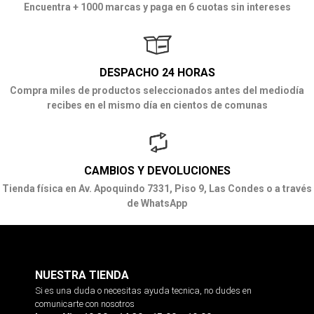
Encuentra + 1000 marcas y paga en 6 cuotas sin intereses
DESPACHO 24 HORAS
Compra miles de productos seleccionados antes del mediodía
recibes en el mismo día en cientos de comunas
CAMBIOS Y DEVOLUCIONES
Tienda física en Av. Apoquindo 7331, Piso 9, Las Condes o a través
de WhatsApp
NUESTRA TIENDA
Si es una duda o necesitas ayuda tecnica, no dudes en
comunicarte con nosotros