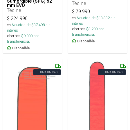
Sumergible (SPG) 52
Tecline
mm EVO
Tecline
$
79.990
en
6
cuotas de $
13.332
sin
$
224.990
interés
en
6
cuotas de $
37.498
sin
ahorras
$
3.200
por
interés
transferencia.
ahorras
$
9.000
por
transferencia.
Disponible
Disponible
ÚLTIMA UNIDAD
ÚLTIMA UNIDAD