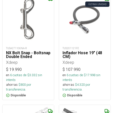
ÚLTIMA UNIDAD
TUSA271106NA-R
TUS201121FE
NX Bolt Snap - Boltsnap
Inflador Hose 19" (48
Double Ended
CM)
Xdeep
Xdeep
$
19.990
$
107.990
en
6
cuotas de $
3.332
sin
en
6
cuotas de $
17.998
sin
interés
interés
ahorras
$
800
por
ahorras
$
4.320
por
transferencia.
transferencia.
Disponible
Disponible