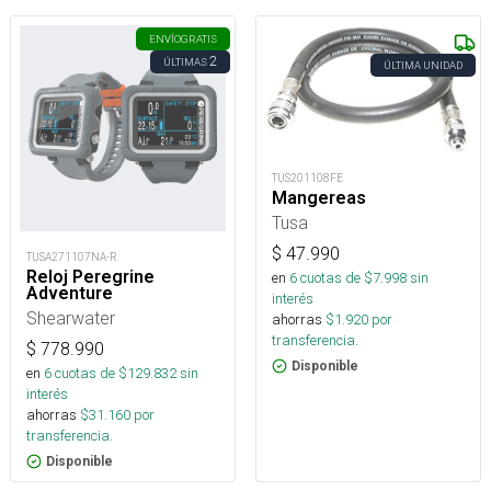
ENVÍO
GRATIS
2
ÚLTIMAS
ÚLTIMA UNIDAD
TUS201108FE
Mangereas
Tusa
$
47.990
TUSA271107NA-R
Reloj Peregrine
en
6
cuotas de $
7.998
sin
Adventure
interés
Shearwater
ahorras
$
1.920
por
transferencia.
$
778.990
Disponible
en
6
cuotas de $
129.832
sin
interés
ahorras
$
31.160
por
transferencia.
Disponible