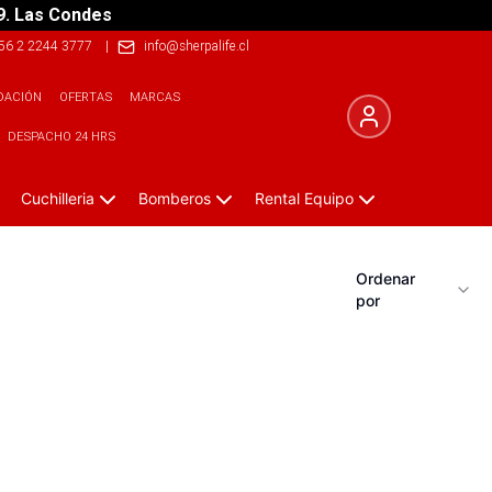
9. Las Condes
56 2 2244 3777
|
info@sherpalife.cl
DACIÓN
OFERTAS
MARCAS
DESPACHO 24 HRS
Cuchilleria
Bomberos
Rental Equipo
Ordenar
por