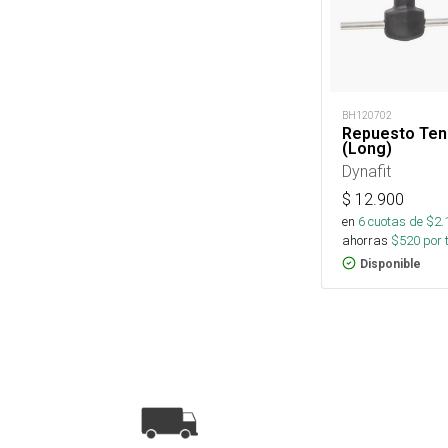
BH120702
Repuesto Ten
(Long)
Dynafit
$
12.900
en
6
cuotas de $
2.
ahorras
$
520
por 
Disponible