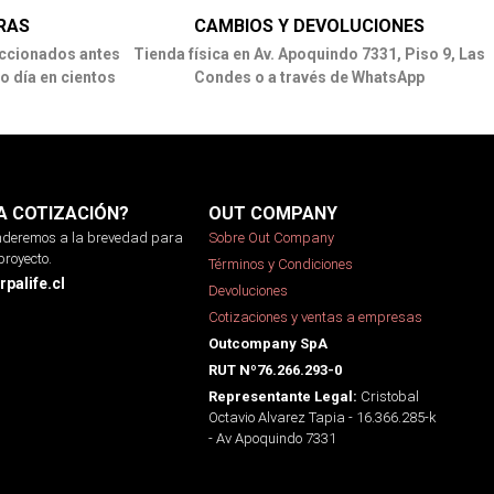
RAS
CAMBIOS Y DEVOLUCIONES
ccionados antes
Tienda física en Av. Apoquindo 7331, Piso 9, Las
o día en cientos
Condes o a través de WhatsApp
A COTIZACIÓN?
OUT COMPANY
onderemos a la brevedad para
Sobre Out Company
proyecto.
Términos y Condiciones
palife.cl
Devoluciones
Cotizaciones y ventas a empresas
Outcompany SpA
RUT Nº76.266.293-0
Cristobal
Representante Legal:
Octavio Alvarez Tapia - 16.366.285-k
- Av Apoquindo 7331