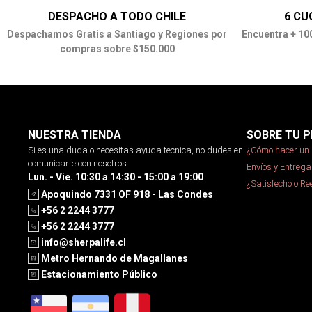
DESPACHO A TODO CHILE
6 CU
Despachamos Gratis a Santiago y Regiones por
Encuentra + 10
compras sobre $150.000
NUESTRA TIENDA
SOBRE TU P
Si es una duda o necesitas ayuda tecnica, no dudes en
¿Cómo hacer un 
comunicarte con nosotros
Envíos y Entrega
Lun. - Vie. 10:30 a 14:30 - 15:00 a 19:00
¿Satisfecho o R
Apoquindo 7331 OF 918 - Las Condes
+56 2 2244 3777
+56 2 2244 3777
info@sherpalife.cl
Metro Hernando de Magallanes
Estacionamiento Público