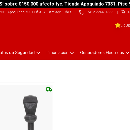
S! sobre $150.000 afecto tyc. Tienda Apoquindo 7331. Piso 
9:00
-
Apoquindo 7331 Of 918 - Santiago - Chile
|
+56 2 2244 3777
|
+
LIQUI
atos de Seguridad
Ilimuniacion
Generadores Electricos