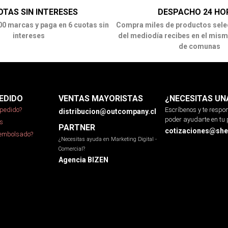
OTAS SIN INTERESES
DESPACHO 24 HO
00 marcas y paga en 6 cuotas sin
Compra miles de productos sele
intereses
del mediodía recibes en el mism
de comunas
EDIDO
VENTAS MAYORISTAS
¿NECESITAS UN
pedido?
Escríbenos y te resp
distribucion@outcompany.cl
poder ayudarte en tu 
s
PARTNER
cotizaciones@sher
eembolsado?
¿Necesitas ayuda en Marketing Digital -
Comercial?
Agencia BIZEN