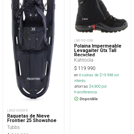
LM010610BA
Polaina Impermeable
Levagaiter Gtx Tall
Recycled
Kahtoola
$
119.990
en
6
cuotas de $
19.998
sin
interés
ahorras
$
4.800
por
transferencia.
Disponible
LMO210509FE
Raquetas de Nieve
Frontier 25 Showshoe
Tubbs