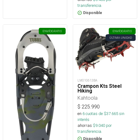
transferencia.
Disponible
ENVÍO
GRATIS
ENVÍO
GRATIS
ÚLTIMA UNIDAD
LM010613BA
Crampon Kts Steel
Hiking
Kahtoola
$
225.990
en
6
cuotas de $
37.665
sin
interés
ahorras
$
9.040
por
transferencia.
Disponible