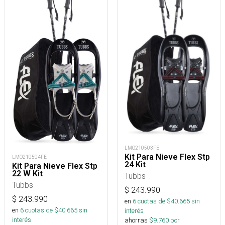
LMO210503FE
Kit Para Nieve Flex Stp
LMO210504FE
24 Kit
Kit Para Nieve Flex Stp
22 W Kit
Tubbs
Tubbs
$
243.990
$
243.990
en
6
cuotas de $
40.665
sin
en
6
cuotas de $
40.665
sin
interés
interés
ahorras
$
9.760
por