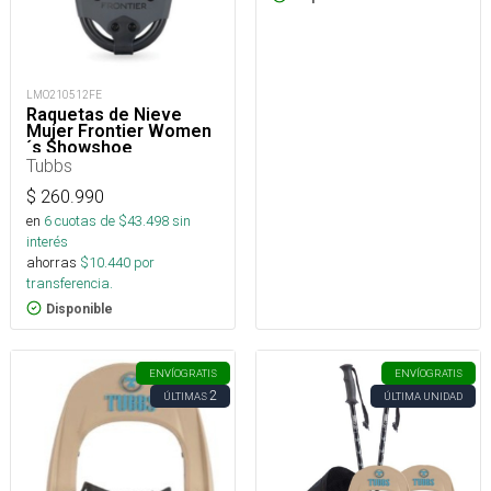
LMO210512FE
Raquetas de Nieve
Mujer Frontier Women
´s Showshoe
Tubbs
$
260.990
en
6
cuotas de $
43.498
sin
interés
ahorras
$
10.440
por
transferencia.
Disponible
ENVÍO
GRATIS
ENVÍO
GRATIS
2
ÚLTIMAS
ÚLTIMA UNIDAD