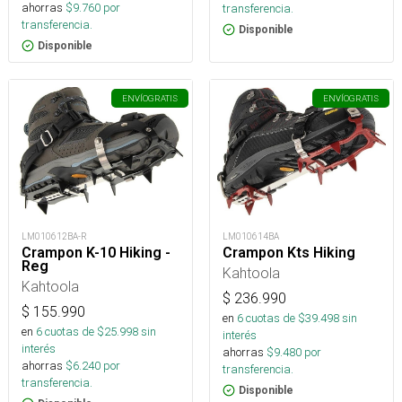
ahorras
$
9.760
por
transferencia.
transferencia.
Disponible
Disponible
ENVÍO
GRATIS
ENVÍO
GRATIS
LM010614BA
LM010612BA-R
Crampon Kts Hiking
Crampon K-10 Hiking -
Reg
Kahtoola
Kahtoola
$
236.990
$
155.990
en
6
cuotas de $
39.498
sin
en
6
cuotas de $
25.998
sin
interés
interés
ahorras
$
9.480
por
ahorras
$
6.240
por
transferencia.
transferencia.
Disponible