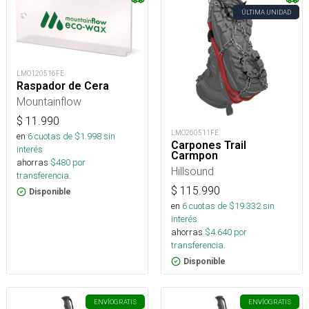
ÚLTIMA UNIDAD
LMO120516FE
Raspador de Cera
Mountainflow
$
11.990
LMO260511FE
en
6
cuotas de $
1.998
sin
Carpones Trail
interés
Carmpon
ahorras
$
480
por
Hillsound
transferencia.
$
115.990
Disponible
en
6
cuotas de $
19.332
sin
interés
ahorras
$
4.640
por
transferencia.
Disponible
ENVÍO
GRATIS
ENVÍO
GRATIS