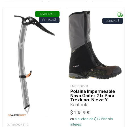
ENVÍO
GRATIS
3
ÚLTIMAS
3
ÚLTIMAS
LM010606BA
Polaina Impermeable
Nava Gaiter Gtx Para
Trekking, Nieve Y
Montaña
Kahtoola
$
105.990
en
6
cuotas de $
17.665
sin
interés
OUTpet092411-C