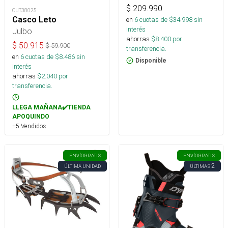
$
209.990
OUT38025
Casco Leto
en
6
cuotas de $
34.998
sin
interés
Julbo
ahorras
$
8.400
por
$
50.915
$
59.900
transferencia.
en
6
cuotas de $
8.486
sin
Disponible
interés
ahorras
$
2.040
por
transferencia.
LLEGA MAÑANA✔️TIENDA
APOQUINDO
+5 Vendidos
ENVÍO
GRATIS
ENVÍO
GRATIS
2
ÚLTIMA UNIDAD
ÚLTIMAS