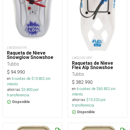
LMO200501FE
Raqueta de Nieve
Snowglow Snowshoe
LMO210514FE
Raquetas de Nieve
Tubbs
Flex Alp Snowshoe
$
94.990
Tubbs
en
6
cuotas de $
15.832
sin
$
382.990
interés
en
6
cuotas de $
63.832
sin
ahorras
$
3.800
por
interés
transferencia.
ahorras
$
15.320
por
Disponible
transferencia.
Disponible