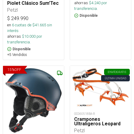
ahorras
$
4.240
por
Piolet Clásico Sum'Tec
transferencia.
Petzl
Disponible
$
249.990
en
6
cuotas de $
41.665
sin
interés
ahorras
$
10.000
por
transferencia.
Disponible
+5 Vendidos
15
%
OFF
ENVÍO
GRATIS
ÚLTIMA UNIDAD
OC060518BA-R
Crampones
Ultraligeros Leopard
Petzl