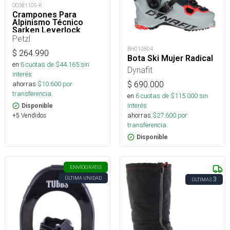
OC081105-R
Crampones Para
Alpinismo Técnico
Sarken Leverlock
Universel
Petzl
BH010804
$
264.990
Bota Ski Mujer Radical
en
6
cuotas de $
44.165
sin
Dynafit
interés
ahorras
$
10.600
por
$
690.000
transferencia.
en
6
cuotas de $
115.000
sin
interés
Disponible
ahorras
$
27.600
por
+5 Vendidos
transferencia.
Disponible
ENVÍO
GRATIS
ÚLTIMA UNIDAD
3
ÚLTIMAS