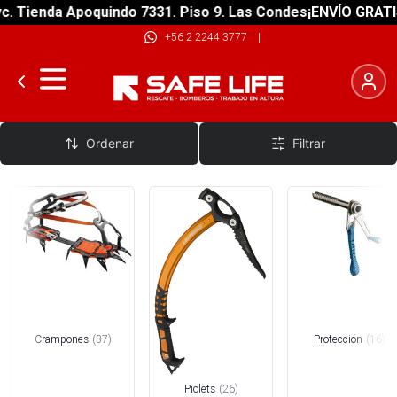
nda Apoquindo 7331. Piso 9. Las Condes
¡ENVÍO GRATIS! sobr
+56 2 2244 3777
|
Nieve
Ordenar
Filtrar
Crampones
(
37
)
Protección
(
16
)
Piolets
(
26
)