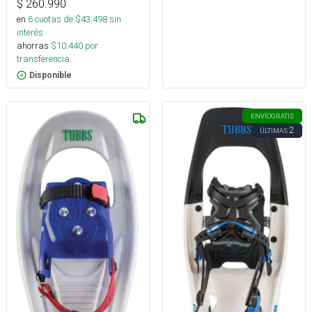
$
260.990
en
6
cuotas de $
43.498
sin
interés
ahorras
$
10.440
por
transferencia.
Disponible
ENVÍO
GRATIS
2
ÚLTIMAS