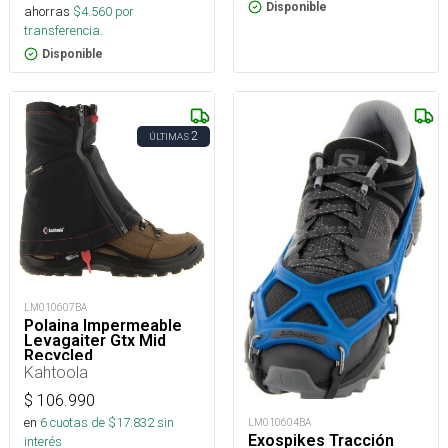
Disponible
ahorras
$
4.560
por
transferencia.
Disponible
2
ÚLTIMAS
LM010607BA
Polaina Impermeable
Levagaiter Gtx Mid
Recycled
Kahtoola
$
106.990
en
6
cuotas de $
17.832
sin
LM010604BA
Exospikes Tracción
interés