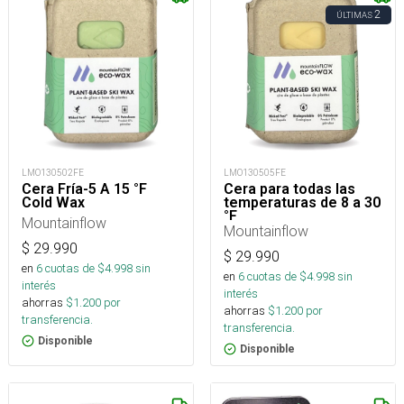
2
ÚLTIMAS
LMO130502FE
LMO130505FE
Cera Fría-5 A 15 °F
Cera para todas las
Cold Wax
temperaturas de 8 a 30
°F
Mountainflow
Mountainflow
$
29.990
$
29.990
en
6
cuotas de $
4.998
sin
en
6
cuotas de $
4.998
sin
interés
interés
ahorras
$
1.200
por
ahorras
$
1.200
por
transferencia.
transferencia.
Disponible
Disponible