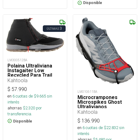
Disponible
3
ÚLTIMAS
LM300512BA
Polaina Ultraliviana
Instagaiter Low
Recycled Para Trail
Running y Senderismo
Kahtoola
$
57.990
LM010611BA
en
6
cuotas de $
9.665
sin
Microcrampones
Microspikes Ghost
interés
Ultralivianos
ahorras
$
2.320
por
Kahtoola
transferencia.
$
136.990
Disponible
en
6
cuotas de $
22.832
sin
interés
ahorras
$
5.480
por