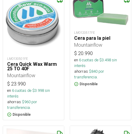
LMO120517FE
Cera para la piel
Mountainflow
$
20.990
LMO130501FE
en
6
cuotas de $
3.498
sin
Cera Quick Wax Warm
interés
25 TO 40F
ahorras
$
840
por
Mountainflow
transferencia.
$
23.990
Disponible
en
6
cuotas de $
3.998
sin
interés
ahorras
$
960
por
transferencia.
Disponible