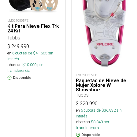
LMO210505FE
Kit Para Nieve Flex Trk
24 Kit
Tubbs
$
249.990
en
6
cuotas de $
41.665
sin
interés
ahorras
$
10.000
por
transferencia.
LMO200509FE
Disponible
Raquetas de Nieve de
Mujer Xplore W
Showshoe
Tubbs
$
220.990
en
6
cuotas de $
36.832
sin
interés
ahorras
$
8.840
por
transferencia.
Disponible