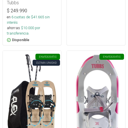
Tubbs
$
249.990
en
6
cuotas de $
41.665
sin
interés
ahorras
$
10.000
por
transferencia.
Disponible
ENVÍO
GRATIS
ENVÍO
GRATIS
ÚLTIMA UNIDAD