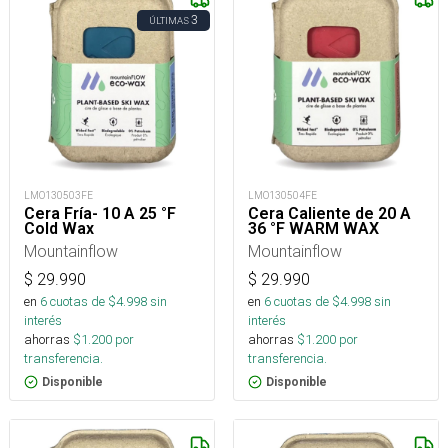
3
ÚLTIMAS
LMO130503FE
LMO130504FE
Cera Fría- 10 A 25 °F
Cera Caliente de 20 A
Cold Wax
36 °F WARM WAX
Mountainflow
Mountainflow
$
29.990
$
29.990
en
6
cuotas de $
4.998
sin
en
6
cuotas de $
4.998
sin
interés
interés
ahorras
$
1.200
por
ahorras
$
1.200
por
transferencia.
transferencia.
Disponible
Disponible