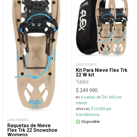
LMO210506FE
Kit Para Nieve Flex Trk
22 W kit
Tubbs
$
249.990
en
6
cuotas de $
41.665
sin
interés
ahorras
$
10.000
por
transferencia.
LMO210508FE
Disponible
Raquetas de Nieve
Flex Trk 22 Snowshoe
Womens