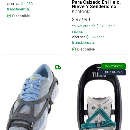
Para Calzado En Hielo,
ahorras
$
4.280
por
Nieve Y Senderismo
transferencia.
Kahtoola
Disponible
$
97.990
en
6
cuotas de $
16.332
sin
interés
ahorras
$
3.920
por
transferencia.
Disponible
ENVÍO
GRATIS
ÚLTIMA UNIDAD