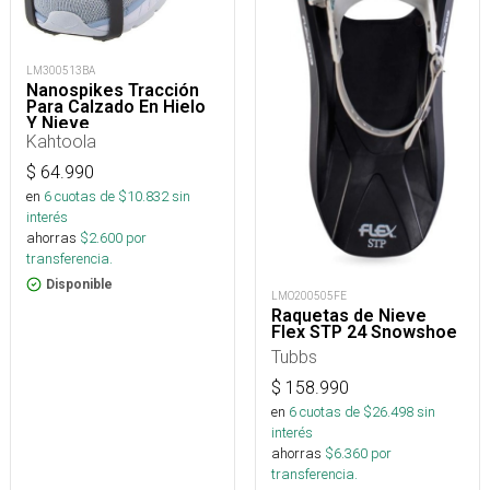
LM300513BA
Nanospikes Tracción
Para Calzado En Hielo
Y Nieve
Kahtoola
$
64.990
en
6
cuotas de $
10.832
sin
interés
ahorras
$
2.600
por
transferencia.
Disponible
LMO200505FE
Raquetas de Nieve
Flex STP 24 Snowshoe
Tubbs
$
158.990
en
6
cuotas de $
26.498
sin
interés
ahorras
$
6.360
por
transferencia.