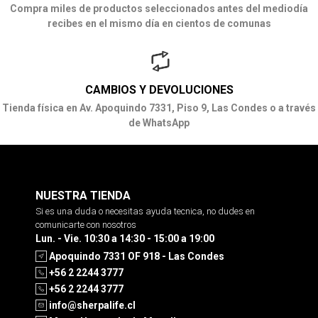
Compra miles de productos seleccionados antes del mediodía
recibes en el mismo día en cientos de comunas
CAMBIOS Y DEVOLUCIONES
Tienda física en Av. Apoquindo 7331, Piso 9, Las Condes o a través
de WhatsApp
NUESTRA TIENDA
Si es una duda o necesitas ayuda tecnica, no dudes en
comunicarte con nosotros
Lun. - Vie. 10:30 a 14:30 - 15:00 a 19:00
Apoquindo 7331 OF 918 - Las Condes
+56 2 2244 3777
+56 2 2244 3777
info@sherpalife.cl