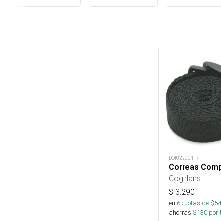
DOI022001-R
Correas Com
Coghlans
$
3.290
en
6
cuotas de $
54
ahorras
$
130
por 