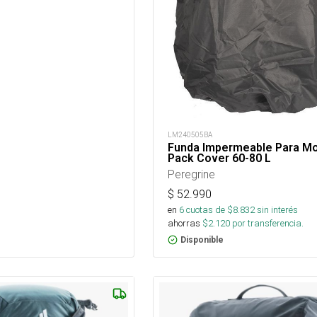
LM240505BA
Funda Impermeable Para Mo
Pack Cover 60-80 L
Peregrine
$
52.990
en
6
cuotas de $
8.832
sin interés
ahorras
$
2.120
por transferencia.
Disponible