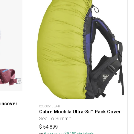
aincover
OC060515BA-R
Cubre Mochila Ultra-Sil™ Pack Cover
Sea To Summit
$
54.899
en
6
cuotas de $
9.150
sin interés