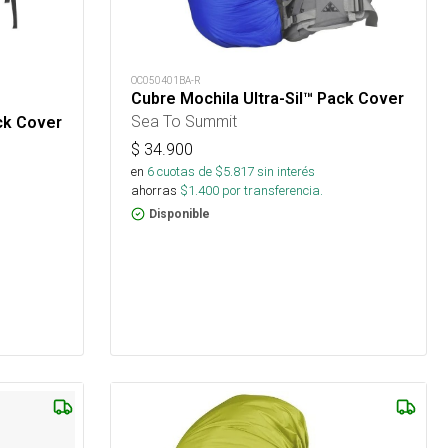
OC050401BA-R
Cubre Mochila Ultra-Sil™ Pack Cover
Sea To Summit
ck Cover
$
34.900
en
6
cuotas de $
5.817
sin interés
ahorras
$
1.400
por transferencia.
Disponible