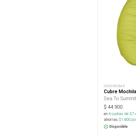
OC050403BA-R
Cubre Mochila
Sea To Summit
$
44.900
en
6
cuotas de $
7.
ahorras
$
1.800
por
Disponible