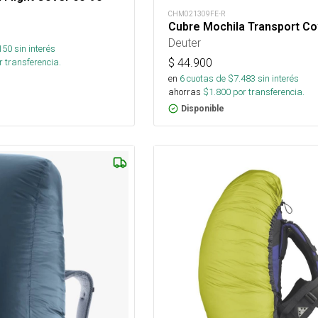
CHM021309FE-R
Cubre Mochila Transport Co
Deuter
150
sin interés
$
44.900
 transferencia.
en
6
cuotas de $
7.483
sin interés
ahorras
$
1.800
por transferencia.
Disponible