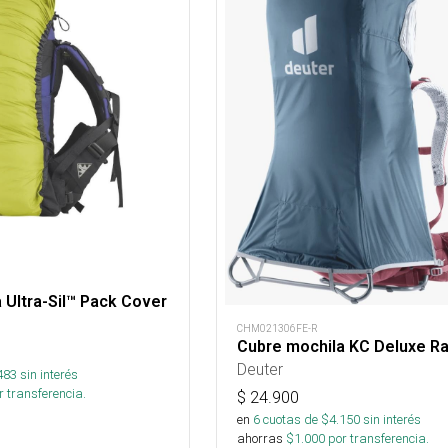
 Ultra-Sil™ Pack Cover
CHM021306FE-R
Cubre mochila KC Deluxe R
Deuter
483
sin interés
 transferencia.
$
24.900
en
6
cuotas de $
4.150
sin interés
ahorras
$
1.000
por transferencia.