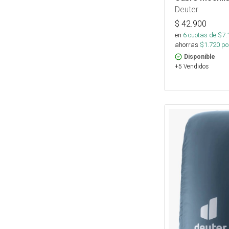
Deuter
$
42.900
en
6
cuotas de $
7.
ahorras
$
1.720
por
Disponible
+5 Vendidos