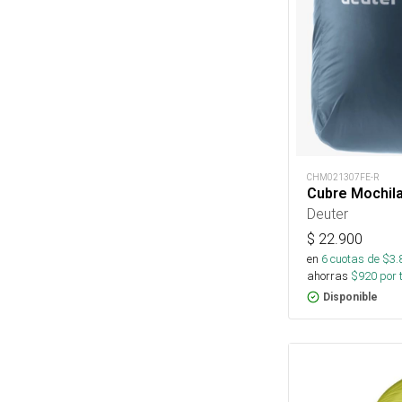
CHM021307FE-R
Cubre Mochila 
Deuter
$
22.900
en
6
cuotas de $
3.
ahorras
$
920
por 
Disponible