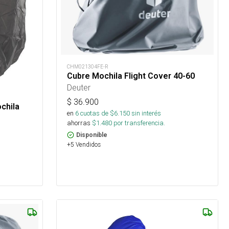
CHM021304FE-R
Cubre Mochila Flight Cover 40-60
Deuter
$
36.900
chila
en
6
cuotas de $
6.150
sin interés
ahorras
$
1.480
por transferencia.
Disponible
+5 Vendidos