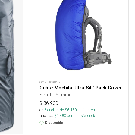
OC140109BA-R
Cubre Mochila Ultra-Sil™ Pack Cover
Sea To Summit
$
36.900
en
6
cuotas de $
6.150
sin interés
ahorras
$
1.480
por transferencia.
Disponible