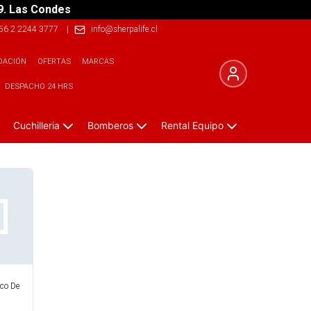
9. Las Condes
56 2 2244 3777
|
info@sherpalife.cl
DACIÓN
OFERTAS
MARCAS
DESPACHO 24 HRS
Cuchilleria
Bomberos
Rental Equipo
sco De