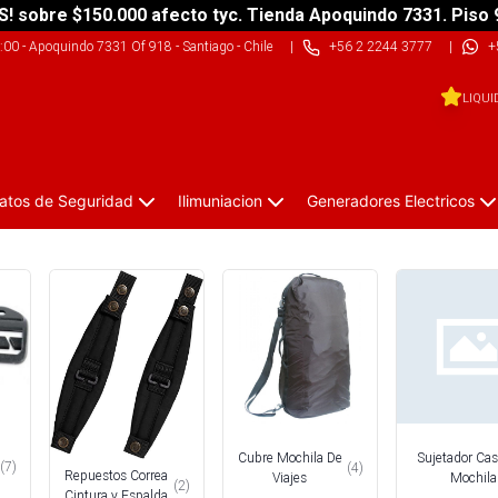
S! sobre $150.000 afecto tyc. Tienda Apoquindo 7331. Piso 
9:00
-
Apoquindo 7331 Of 918 - Santiago - Chile
|
+56 2 2244 3777
|
+
LIQUI
atos de Seguridad
Ilimuniacion
Generadores Electricos
Cubre Mochila De
Sujetador Ca
(
7
)
(
4
)
Repuestos Correa
Viajes
Mochila
(
2
)
Cintura y Espalda