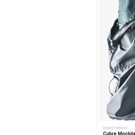
CHM021305FE-R
Cubre Mochila