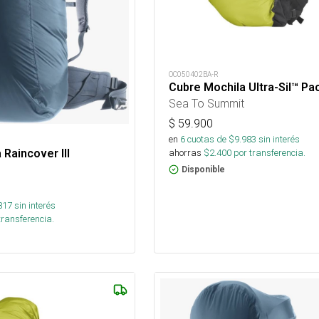
OC050402BA-R
Cubre Mochila Ultra-Sil™ Pa
Sea To Summit
$
59.900
en
6
cuotas de $
9.983
sin interés
Raincover III
ahorras
$
2.400
por transferencia.
Disponible
817
sin interés
transferencia.