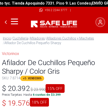
yc. Tienda Apoquindo 7331. Piso 9. Las Condes
¡ENVÍO GRATI
+56 2 2244 3777
|
Inicio
/
Cuchillería
/
Afiladores
/
Afiladores Cuchillos y Machetes
/
Afilador De Cuchillos Pequeño Sharpy
Victorinox
Afilador De Cuchillos Pequeño
Sharpy / Color Gris
SKU:
7.8714
+5 VENDIDOS
$
20.392
15
% OFF
$
23.990
Precio Tarjetas: Hasta
6
cuotas de $
3.399
$
19.576
18
% OFF