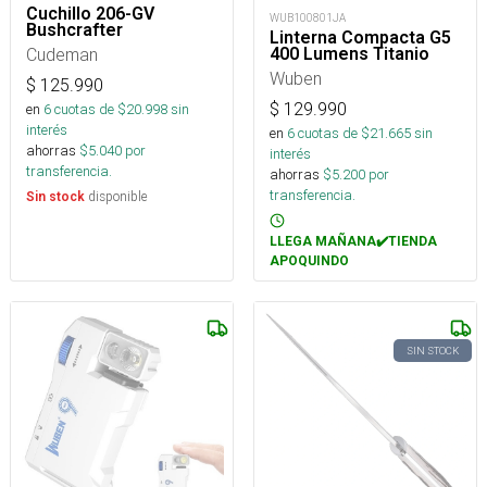
Cuchillo 206-GV
WUB100801JA
Bushcrafter
Linterna Compacta G5
Cudeman
400 Lumens Titanio
Wuben
$
125.990
$
129.990
en
6
cuotas de $
20.998
sin
interés
en
6
cuotas de $
21.665
sin
ahorras
$
5.040
por
interés
transferencia.
ahorras
$
5.200
por
transferencia.
disponible
Sin stock
LLEGA MAÑANA✔️TIENDA
APOQUINDO
SIN STOCK