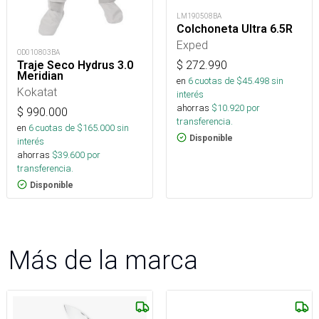
LM190508BA
Colchoneta Ultra 6.5R
Exped
OD010803BA
$
272.990
Traje Seco Hydrus 3.0
Meridian
en
6
cuotas de $
45.498
sin
Kokatat
interés
ahorras
$
10.920
por
$
990.000
transferencia.
en
6
cuotas de $
165.000
sin
Disponible
interés
ahorras
$
39.600
por
transferencia.
Disponible
Más de la marca