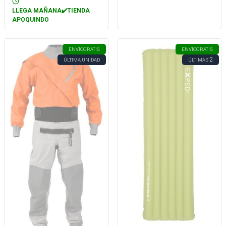
LLEGA MAÑANA✔️TIENDA
APOQUINDO
ENVÍO
GRATIS
ENVÍO
GRATIS
2
ÚLTIMA UNIDAD
ÚLTIMAS