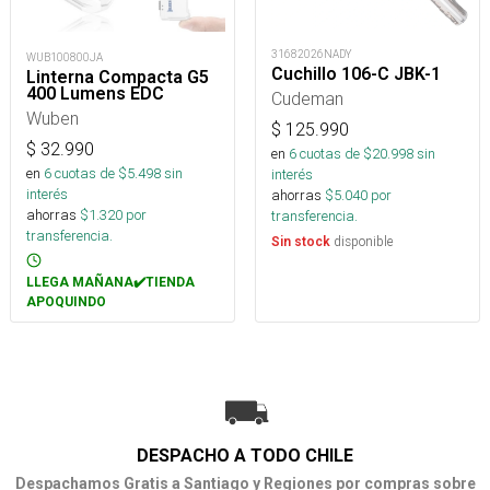
31682026NADY
WUB100800JA
Cuchillo 106-C JBK-1
Linterna Compacta G5
400 Lumens EDC
Cudeman
Wuben
$
125.990
$
32.990
en
6
cuotas de $
20.998
sin
en
6
cuotas de $
5.498
sin
interés
interés
ahorras
$
5.040
por
ahorras
$
1.320
por
transferencia.
transferencia.
disponible
Sin stock
LLEGA MAÑANA✔️TIENDA
APOQUINDO
DESPACHO A TODO CHILE
Despachamos Gratis a Santiago y Regiones por compras sobre