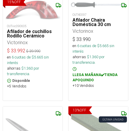
15
%
OFF
OUT40097
Afilador Chaira
Doméstica 30 cm
OUTvic090605
Victorinox
Afilador de cuchillos
Rodillo Cerámico
$
33.990
Victorinox
en
6
cuotas de $
5.665
sin
$
33.992
interés
$
39.990
ahorras
$
1.360
por
en
6
cuotas de $
5.665
sin
transferencia.
interés
ahorras
$
1.360
por
transferencia.
LLEGA MAÑANA✔️TIENDA
APOQUINDO
Disponible
+10 Vendidos
+5 Vendidos
13
%
OFF
ÚLTIMA UNIDAD