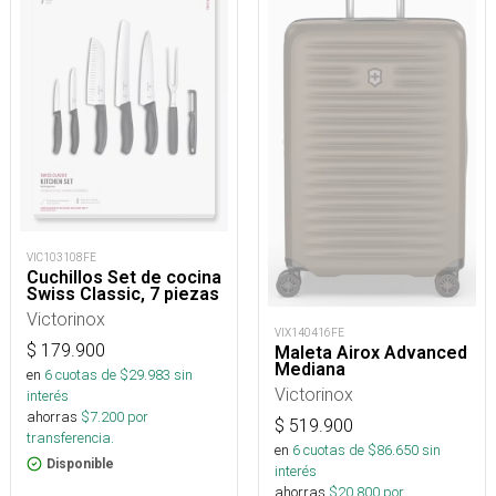
VIC103108FE
Cuchillos Set de cocina
Swiss Classic, 7 piezas
Victorinox
VIX140416FE
$
179.900
Maleta Airox Advanced
Mediana
en
6
cuotas de $
29.983
sin
Victorinox
interés
ahorras
$
7.200
por
$
519.900
transferencia.
en
6
cuotas de $
86.650
sin
Disponible
interés
ahorras
$
20.800
por