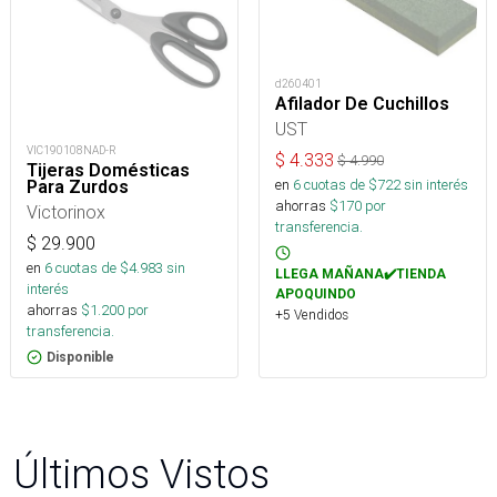
d260401
Afilador De Cuchillos
UST
VIC190108NAD-R
$
4.333
$
4.990
Tijeras Domésticas
en
6
cuotas de $
722
sin interés
Para Zurdos
ahorras
$
170
por
Victorinox
transferencia.
$
29.900
en
6
cuotas de $
4.983
sin
LLEGA MAÑANA✔️TIENDA
interés
APOQUINDO
ahorras
$
1.200
por
+5 Vendidos
transferencia.
Disponible
Últimos Vistos