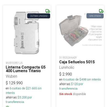
ÚLTIMA UNIDAD
SIN STOCK
31182026NADY
Caja Señuelos 501S
WUB100801JA
Lureholic
Linterna Compacta G5
400 Lumens Titanio
$
2.990
Wuben
en
6
cuotas de $
498
sin interés
$
129.990
ahorras
$
120
por
en
6
cuotas de $
21.665
sin
transferencia.
interés
disponible
Sin stock
ahorras
$
5.200
por
transferencia.