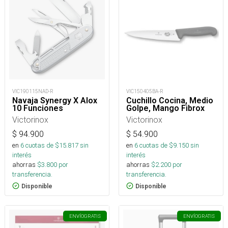
VIC190115NAD-R
VIC150405BA-R
Navaja Synergy X Alox
Cuchillo Cocina, Medio
10 Funciones
Golpe, Mango Fibrox
Victorinox
Victorinox
$
94.900
$
54.900
en
6
cuotas de $
15.817
sin
en
6
cuotas de $
9.150
sin
interés
interés
ahorras
$
3.800
por
ahorras
$
2.200
por
transferencia.
transferencia.
Disponible
Disponible
ENVÍO
GRATIS
ENVÍO
GRATIS