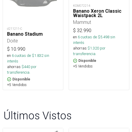
KOM072214
Banano Xeron Classic
Waistpack 2L
Mammut
d211211-C
$
32.990
Banano Stadium
en
6
cuotas de $
5.498
sin
Doite
interés
ahorras
$
1.320
por
$
10.990
transferencia.
en
6
cuotas de $
1.832
sin
interés
Disponible
+5 Vendidos
ahorras
$
440
por
transferencia.
Disponible
+5 Vendidos
Últimos Vistos