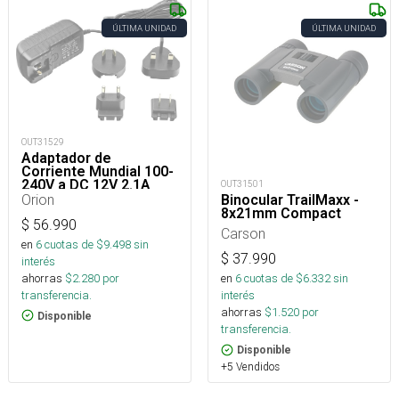
ÚLTIMA UNIDAD
ÚLTIMA UNIDAD
OUT31529
Adaptador de
Corriente Mundial 100-
240V a DC 12V 2.1A
OUT31501
Orion
Binocular TrailMaxx -
8x21mm Compact
$
56.990
Carson
en
6
cuotas de $
9.498
sin
$
37.990
interés
ahorras
$
2.280
por
en
6
cuotas de $
6.332
sin
transferencia.
interés
ahorras
$
1.520
por
Disponible
transferencia.
Disponible
+5 Vendidos