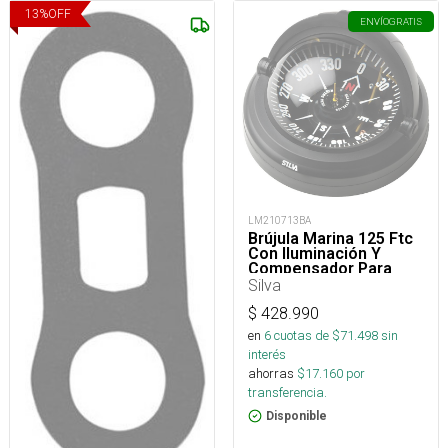
13
%
OFF
ENVÍO
GRATIS
LM210713BA
Brújula Marina 125 Ftc
Con Iluminación Y
Compensador Para
Embarcaciones
Silva
$
428.990
en
6
cuotas de $
71.498
sin
interés
ahorras
$
17.160
por
transferencia.
Disponible