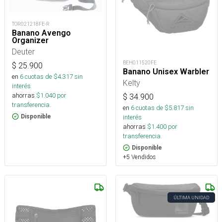
TOR021218FE-R
Banano Avengo
Organizer
Deuter
BEH011520FE
$
25.900
Banano Unisex Warbler
en
6
cuotas de $
4.317
sin
Kelty
interés
ahorras
$
1.040
por
$
34.900
transferencia.
en
6
cuotas de $
5.817
sin
interés
Disponible
ahorras
$
1.400
por
transferencia.
Disponible
+5 Vendidos
ÚLTIMA UNIDAD