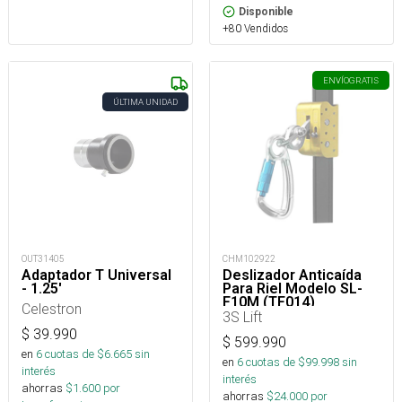
Disponible
+80 Vendidos
ENVÍO
GRATIS
ÚLTIMA UNIDAD
OUT31405
CHM102922
Adaptador T Universal
Deslizador Anticaída
- 1.25'
Para Riel Modelo SL-
F10M (TF014)
Celestron
3S Lift
$
39.990
$
599.990
en
6
cuotas de $
6.665
sin
en
6
cuotas de $
99.998
sin
interés
interés
ahorras
$
1.600
por
ahorras
$
24.000
por