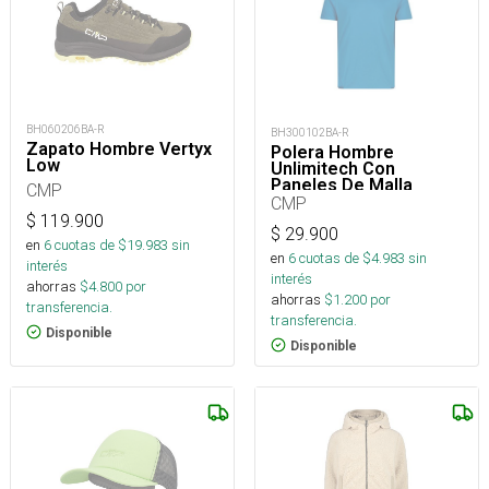
BH060206BA-R
BH300102BA-R
Zapato Hombre Vertyx
Polera Hombre
Low
Unlimitech Con
Paneles De Malla
CMP
CMP
$
119.900
$
29.900
en
6
cuotas de $
19.983
sin
en
6
cuotas de $
4.983
sin
interés
interés
ahorras
$
4.800
por
ahorras
$
1.200
por
transferencia.
transferencia.
Disponible
Disponible