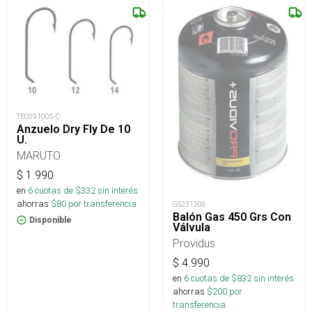
TEC091005-C
Anzuelo Dry Fly De 10
U.
MARUTO
$
1.990
en
6
cuotas de $
332
sin interés
ahorras
$
80
por transferencia.
GS231206
Balón Gas 450 Grs Con
Disponible
Válvula
Providus
$
4.990
en
6
cuotas de $
832
sin interés
ahorras
$
200
por
transferencia.