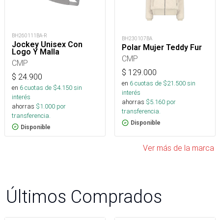
BH260111BA-R
BH230107BA
Jockey Unisex Con
Polar Mujer Teddy Fur
Logo Y Malla
CMP
CMP
$
129.000
$
24.900
en
6
cuotas de $
21.500
sin
en
6
cuotas de $
4.150
sin
interés
interés
ahorras
$
5.160
por
ahorras
$
1.000
por
transferencia.
transferencia.
Disponible
Disponible
Ver más de la marca
Últimos Comprados