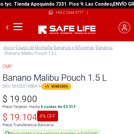
yc. Tienda Apoquindo 7331. Piso 9. Las Condes
¡ENVÍO GRATI
+56 2 2244 3777
|
Inicio
/
Equipo de Montaña
/
Bananos y Riñoneras
/
Bananos
/
Banano Malibu Pouch 1.5 L
CMP
Banano Malibu Pouch 1.5 L
SKU:
BH200108BA-R
+5 VENDIDOS
$
19.900
Precio Tarjetas: Hasta
6
cuotas de $
3.317
$
19.104
4
% OFF
Precio Transferencia Bancaria
Envío gratis para compras mayores a $150.000