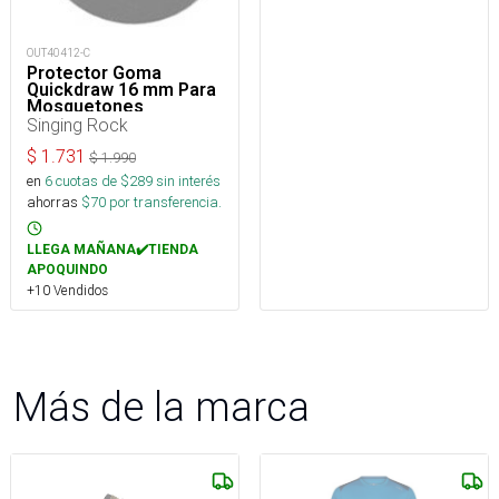
OUT40412-C
Protector Goma
Quickdraw 16 mm Para
Mosquetones
Singing Rock
$
1.731
$
1.990
en
6
cuotas de $
289
sin interés
ahorras
$
70
por transferencia.
LLEGA MAÑANA✔️TIENDA
APOQUINDO
+10 Vendidos
Más de la marca