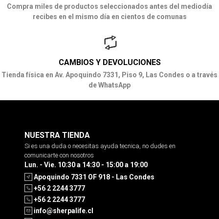
Compra miles de productos seleccionados antes del mediodía
recibes en el mismo día en cientos de comunas
CAMBIOS Y DEVOLUCIONES
Tienda física en Av. Apoquindo 7331, Piso 9, Las Condes o a través
de WhatsApp
NUESTRA TIENDA
Si es una duda o necesitas ayuda tecnica, no dudes en
comunicarte con nosotros
Lun. - Vie. 10:30 a 14:30 - 15:00 a 19:00
Apoquindo 7331 OF 918 - Las Condes
+56 2 2244 3777
+56 2 2244 3777
info@sherpalife.cl