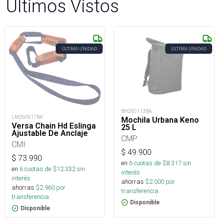
Últimos Vistos
ÚLTIMA UNIDAD
ÚLTIMA UNIDAD
BH260113BA
LM260517BA
Mochila Urbana Keno
Versa Chain Hd Eslinga
25 L
Ajustable De Anclaje
CMP
CMI
$
49.900
$
73.990
en
6
cuotas de $
8.317
sin
en
6
cuotas de $
12.332
sin
interés
interés
ahorras
$
2.000
por
ahorras
$
2.960
por
transferencia.
transferencia.
Disponible
Disponible