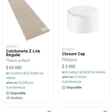
OUT2591-C
NC160527
Colchoneta Z-Lite
Closure Cap
Regular
Platypus
Therm-a-Rest
$
3.900
$
65.000
en
6
cuotas de $
650
sin interés
en
6
cuotas de $
10.833
sin
ahorras
$
160
por
interés
transferencia.
ahorras
$
2.600
por
transferencia.
Disponible
Disponible
+5 Vendidos