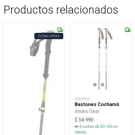
Productos relacionados
ÚLTIMA UNIDAD
k290308-C
Bastones Cochamó
Andes Gear
$
54.990
en
6
cuotas de $
9.165
sin
interés