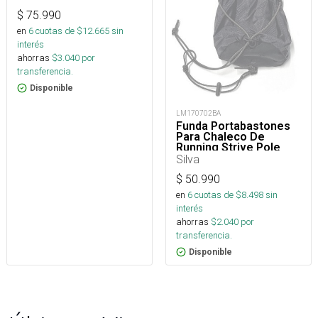
$
75.990
en
6
cuotas de $
12.665
sin
interés
ahorras
$
3.040
por
transferencia.
Disponible
LM170702BA
Funda Portabastones
Para Chaleco De
Running Strive Pole
Quiver
Silva
$
50.990
en
6
cuotas de $
8.498
sin
interés
ahorras
$
2.040
por
transferencia.
Disponible