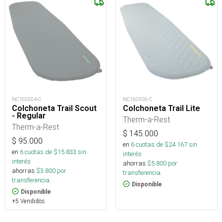
NC160504-C
NC160506-C
Colchoneta Trail Scout
Colchoneta Trail Lite
- Regular
Therm-a-Rest
Therm-a-Rest
$
145.000
$
95.000
en
6
cuotas de $
24.167
sin
en
6
cuotas de $
15.833
sin
interés
interés
ahorras
$
5.800
por
ahorras
$
3.800
por
transferencia.
transferencia.
Disponible
Disponible
+5 Vendidos