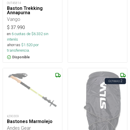
OUT45814
Baston Trekking
Annapurna
Vango
$
37.990
en
6
cuotas de $
6.332
sin
interés
ahorras
$
1.520
por
transferencia.
Disponible
2
ÚLTIMAS
k290309
Bastones Marmolejo
Andes Gear