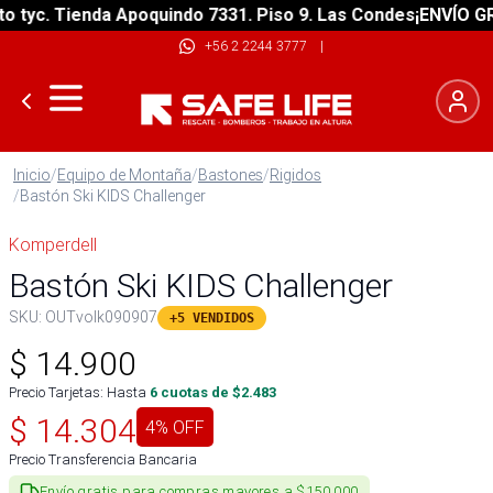
yc. Tienda Apoquindo 7331. Piso 9. Las Condes
¡ENVÍO GRATI
+56 2 2244 3777
|
Inicio
/
Equipo de Montaña
/
Bastones
/
Rigidos
/
Bastón Ski KIDS Challenger
Komperdell
Bastón Ski KIDS Challenger
SKU:
OUTvolk090907
+5 VENDIDOS
$
14.900
Precio Tarjetas: Hasta
6
cuotas de $
2.483
$
14.304
4
% OFF
Precio Transferencia Bancaria
Envío gratis para compras mayores a $150.000