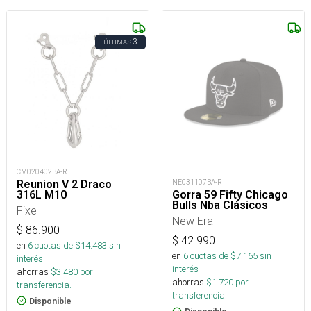
3
ÚLTIMAS
CM020402BA-R
Reunion V 2 Draco
NE031107BA-R
316L M10
Gorra 59 Fifty Chicago
Bulls Nba Clásicos
Fixe
New Era
$
86.900
$
42.990
en
6
cuotas de $
14.483
sin
en
6
cuotas de $
7.165
sin
interés
interés
ahorras
$
3.480
por
ahorras
$
1.720
por
transferencia.
transferencia.
Disponible