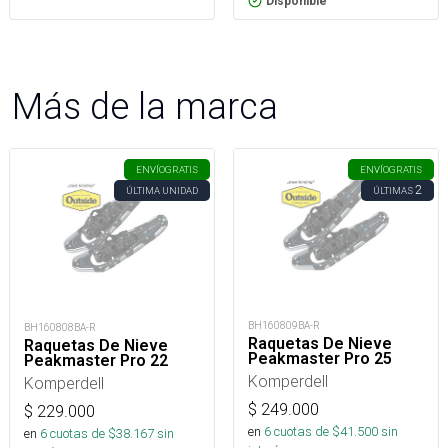
Disponible
Más de la marca
ENVÍO
GRATIS
ENVÍO
GRATIS
2
ÚLTIMA UNIDAD
ÚLTIMAS
BH160809BA-R
BH160808BA-R
Raquetas De Nieve
Raquetas De Nieve
Peakmaster Pro 25
Peakmaster Pro 22
Komperdell
Komperdell
$
249.000
$
229.000
en
6
cuotas de $
41.500
sin
en
6
cuotas de $
38.167
sin