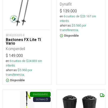
Dynafit
$
139.000
en
6
cuotas de $
23.167
sin
interés
ahorras
$
5.560
por
transferencia.
BEH022532FE-R
Disponible
Bastones FX Lite TI
Vario
Komperdell
$
149.000
en
6
cuotas de $
24.833
sin
interés
ahorras
$
5.960
por
transferencia.
Disponible
ENVÍO
GRATIS
3
ÚLTIMAS