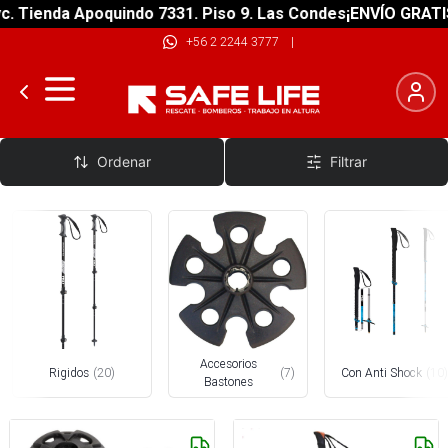
nda Apoquindo 7331. Piso 9. Las Condes
¡ENVÍO GRATIS! sobr
+56 2 2244 3777
|
Bastones
Ordenar
Filtrar
Accesorios
Rigidos
(
20
)
(
7
)
Con Anti Shock
(
10
)
Bastones