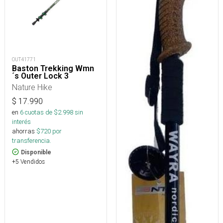
OUT41771
Baston Trekking Wmn
´s Outer Lock 3
Nature Hike
$
17.990
en
6
cuotas de $
2.998
sin
interés
ahorras
$
720
por
transferencia.
Disponible
+5 Vendidos