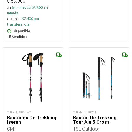
$
59.900
en
6
cuotas de $
9.983
sin
interés
ahorras
$
2.400
por
transferencia.
Disponible
+5 Vendidos
OUTvolk090102-C
OUTidefix090211
Bastones De Trekking
Baston De Trekking
Iseran
Tour Alu 5 Cross
CMP
TSL Outdoor