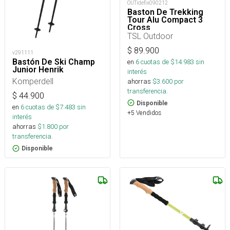
OUTidefix090212
Baston De Trekking
Tour Alu Compact 3
Cross
TSL Outdoor
$
89.900
v291111
Bastón De Ski Champ
en
6
cuotas de $
14.983
sin
Junior Henrik
interés
Komperdell
ahorras
$
3.600
por
transferencia.
$
44.900
Disponible
en
6
cuotas de $
7.483
sin
+5 Vendidos
interés
ahorras
$
1.800
por
transferencia.
Disponible