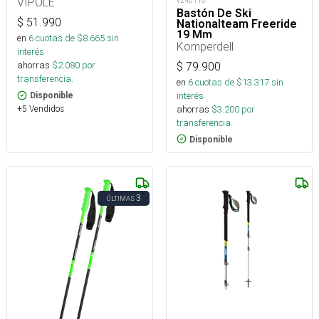
VIPOLE
v240110
Bastón De Ski
$
51.990
Nationalteam Freeride
19 Mm
en
6
cuotas de $
8.665
sin
Komperdell
interés
ahorras
$
2.080
por
$
79.900
transferencia.
en
6
cuotas de $
13.317
sin
interés
Disponible
ahorras
$
3.200
por
+5 Vendidos
transferencia.
Disponible
3
ÚLTIMAS