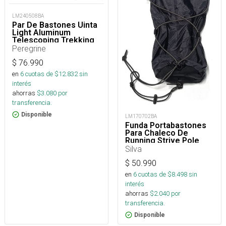
LM240508BA
Par De Bastones Uinta
Light Aluminum
Telescoping Trekking
Pole
Peregrine
$
76.990
en
6
cuotas de $
12.832
sin
interés
ahorras
$
3.080
por
transferencia.
Disponible
LM170702BA
Funda Portabastones
Para Chaleco De
Running Strive Pole
Quiver
Silva
$
50.990
en
6
cuotas de $
8.498
sin
interés
ahorras
$
2.040
por
transferencia.
Disponible