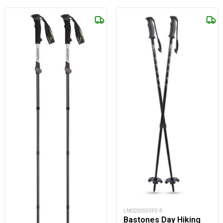
LMO200503FE-R
Bastones Day Hiking