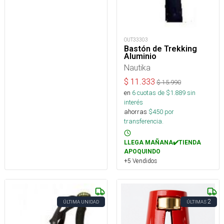
OUT33303
Bastón de Trekking
Aluminio
Nautika
$
11.333
$
15.990
en
6
cuotas de $
1.889
sin
interés
ahorras
$
450
por
transferencia.
LLEGA MAÑANA✔️TIENDA
APOQUINDO
+5 Vendidos
2
ÚLTIMA UNIDAD
ÚLTIMAS