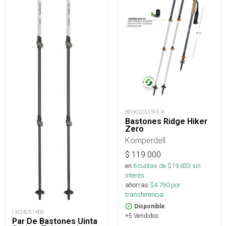
BEH022533FE-R
Bastones Ridge Hiker
Zero
Komperdell
$
119.000
en
6
cuotas de $
19.833
sin
interés
ahorras
$
4.760
por
transferencia.
Disponible
LM240514BA
+5 Vendidos
Par De Bastones Uinta