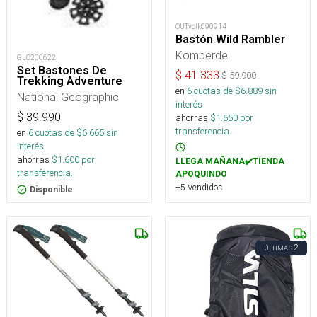
OUTvolk090914
Bastón Wild Rambler
Komperdell
GLO200622
Set Bastones De
$
41.333
$
59.900
Trekking Adventure
en
6
cuotas de $
6.889
sin
National Geographic
interés
$
39.990
ahorras
$
1.650
por
transferencia.
en
6
cuotas de $
6.665
sin
interés
ahorras
$
1.600
por
LLEGA MAÑANA✔️TIENDA
transferencia.
APOQUINDO
+5 Vendidos
Disponible
2
ÚLTIMAS