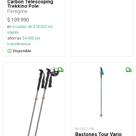
Carbon Telescoping
Trekking Pole
Peregrine
$
109.990
en
6
cuotas de $
18.332
sin
interés
ahorras
$
4.400
por
transferencia.
Disponible
BH100211BA
Bastones Tour Vario