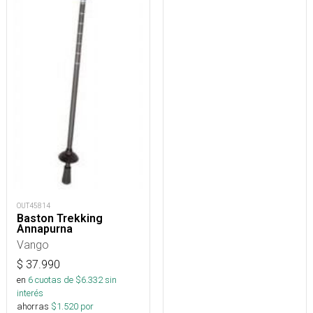
OUT45814
Baston Trekking
Annapurna
Vango
$
37.990
en
6
cuotas de $
6.332
sin
interés
ahorras
$
1.520
por