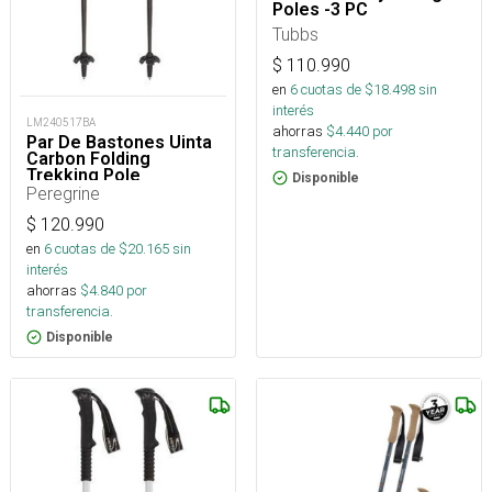
Poles -3 PC
Tubbs
$
110.990
en
6
cuotas de $
18.498
sin
interés
LM240517BA
ahorras
$
4.440
por
Par De Bastones Uinta
transferencia.
Carbon Folding
Trekking Pole
Disponible
Peregrine
$
120.990
en
6
cuotas de $
20.165
sin
interés
ahorras
$
4.840
por
transferencia.
Disponible