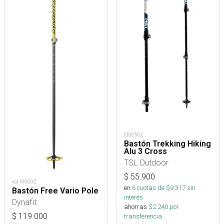
I300502
Bastón Trekking Hiking
Alu 3 Cross
TSL Outdoor
$
55.900
vol190602
en
6
cuotas de $
9.317
sin
Bastón Free Vario Pole
interés
Dynafit
ahorras
$
2.240
por
$
119.000
transferencia.