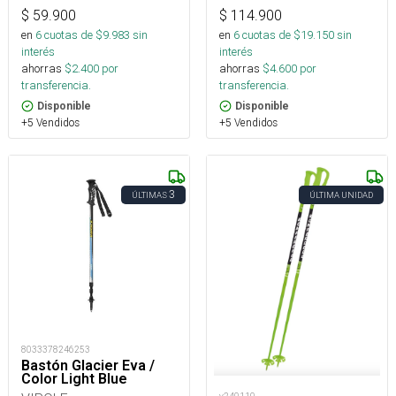
$
59.900
$
114.900
en
6
cuotas de $
9.983
sin
en
6
cuotas de $
19.150
sin
interés
interés
ahorras
$
2.400
por
ahorras
$
4.600
por
transferencia.
transferencia.
Disponible
Disponible
+5 Vendidos
+5 Vendidos
3
ÚLTIMAS
ÚLTIMA UNIDAD
8033378246253
Bastón Glacier Eva /
Color Light Blue