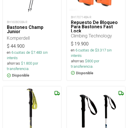
BH170714BA-R
Repuesto De Bloqueo
BH160805BA-R
Para Bastones Fast
Bastones Champ
Lock
Junior
Climbing Technology
Komperdell
$
19.900
$
44.900
en
6
cuotas de $
3.317
sin
en
6
cuotas de $
7.483
sin
interés
interés
ahorras
$
800
por
ahorras
$
1.800
por
transferencia.
transferencia.
Disponible
Disponible