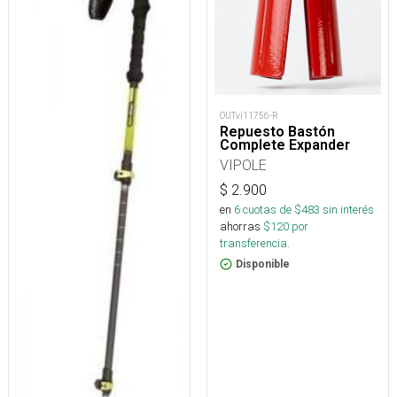
OUTvi11756-R
Repuesto Bastón
Complete Expander
VIPOLE
$
2.900
en
6
cuotas de $
483
sin interés
ahorras
$
120
por
transferencia.
Disponible