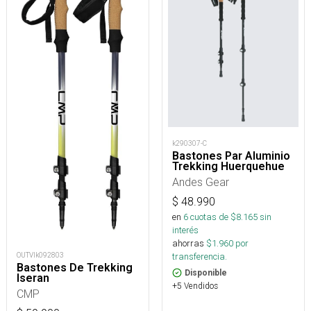
k290307-C
Bastones Par Aluminio
Trekking Huerquehue
Andes Gear
$
48.990
en
6
cuotas de $
8.165
sin
interés
ahorras
$
1.960
por
transferencia.
OUTVlk092803
Bastones De Trekking
Disponible
Iseran
+5 Vendidos
CMP