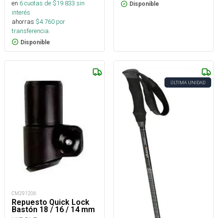
en
6
cuotas de $
19.833
sin
Disponible
interés
ahorras
$
4.760
por
transferencia.
Disponible
ÚLTIMA UNIDAD
CM291206
Repuesto Quick Lock
Bastón 18 / 16 / 14 mm