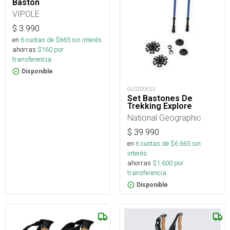
Bastón
VIPOLE
$
3.990
en
6
cuotas de $
665
sin interés
ahorras
$
160
por
transferencia.
Disponible
GLO200623
Set Bastones De
Trekking Explore
National Geographic
$
39.990
en
6
cuotas de $
6.665
sin
interés
ahorras
$
1.600
por
transferencia.
Disponible