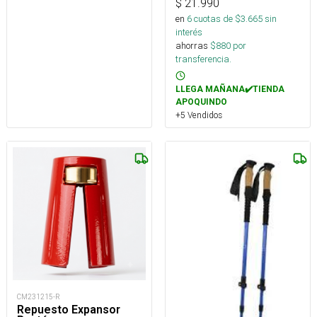
$
21.990
en
6
cuotas de $
3.665
sin
interés
ahorras
$
880
por
transferencia.
LLEGA MAÑANA✔️TIENDA
APOQUINDO
+5 Vendidos
CM231215-R
Repuesto Expansor