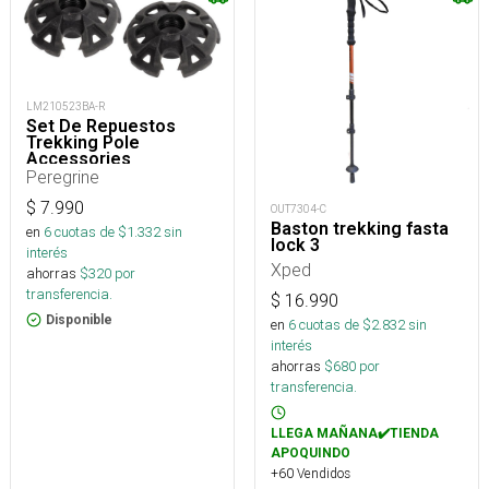
LM210523BA-R
Set De Repuestos
Trekking Pole
Accessories
Peregrine
$
7.990
OUT7304-C
Baston trekking fasta
en
6
cuotas de $
1.332
sin
lock 3
interés
Xped
ahorras
$
320
por
transferencia.
$
16.990
Disponible
en
6
cuotas de $
2.832
sin
interés
ahorras
$
680
por
transferencia.
LLEGA MAÑANA✔️TIENDA
APOQUINDO
+60 Vendidos