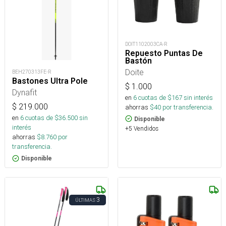
DOIT1102003CA-R
Repuesto Puntas De
Bastón
Doite
BEH270313FE-R
Bastones Ultra Pole
$
1.000
Dynafit
en
6
cuotas de $
167
sin interés
$
219.000
ahorras
$
40
por transferencia.
en
6
cuotas de $
36.500
sin
Disponible
interés
+5 Vendidos
ahorras
$
8.760
por
transferencia.
Disponible
3
ÚLTIMAS