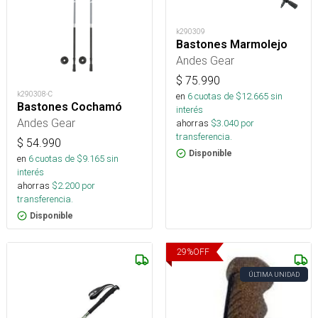
k290309
Bastones Marmolejo
Andes Gear
$
75.990
k290308-C
en
6
cuotas de $
12.665
sin
Bastones Cochamó
interés
Andes Gear
ahorras
$
3.040
por
transferencia.
$
54.990
Disponible
en
6
cuotas de $
9.165
sin
interés
ahorras
$
2.200
por
transferencia.
Disponible
29
%
OFF
ÚLTIMA UNIDAD