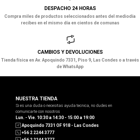
DESPACHO 24 HORAS
Compra miles de productos seleccionados antes del mediodía
recibes en el mismo día en cientos de comunas
CAMBIOS Y DEVOLUCIONES
Tienda física en Av. Apoquindo 7331, Piso 9, Las Condes o a través
de WhatsApp
NUESTRA TIENDA
Si es una duda o necesitas ayuda tecnica, no dudes en
comunicarte con nosotros
Lun. - Vie. 10:30 a 14:30 - 15:00 a 19:00
Apoquindo 7331 OF 918 - Las Condes
+56 2 2244 3777
+56 2 2244 3777