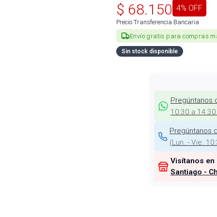
$
68.150
4
% OFF
Precio Transferencia Bancaria
Envío gratis para compras m
Sin stock disponible
Pregúntanos 
10:30 a 14:30
Pregúntanos d
(
Lun. - Vie. 10
Visítanos en
Santiago - Ch