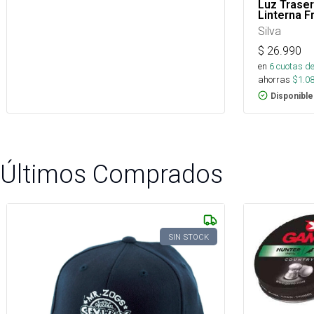
Luz Trase
Linterna F
Silva
$
26.990
en
6
cuotas de
ahorras
$
1.0
Disponible
Últimos Comprados
SIN STOCK