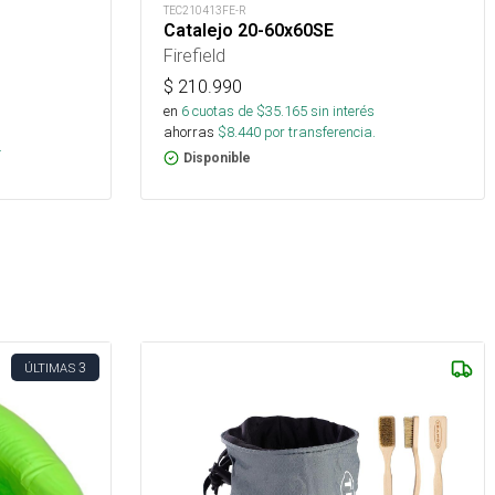
TEC210413FE-R
Catalejo 20-60x60SE
Firefield
$
210.990
en
6
cuotas de $
35.165
sin interés
s
ahorras
$
8.440
por transferencia.
.
Disponible
3
ÚLTIMAS