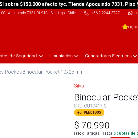
S! sobre $150.000 afecto tyc. Tienda Apoquindo 7331. Piso 
9:00
-
Apoquindo 7331 Of 918 - Santiago - Chile
|
+56 2 2244 3777
|
+
LIQUI
atos de Seguridad
Ilimuniacion
Generadores Electricos
es Pocket
/
Binocular Pocket 10x25 mm
Silva
Binocular Pock
SKU:
OUT7417-C
+5 VENDIDOS
$
70.990
Precio Tarjetas: Hasta
6
cuotas de 