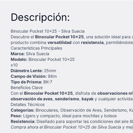
Descripción:
Binocular Pocket 10x25 - Silva Suecia
Descubre el
Binocular Pocket 10x25
, una solución ideal para
producto combina
versatilidad
con
resistencia
, permitiéndote
Características Principales
Marca:
Silva Suecia
Modelo:
Binocular Pocket 10x25
x10
Diámetro Lente:
25mm
Campo de Visión:
96m
Tipo de Prisma:
BK-7
Beneficios Clave
Con el
Binocular Pocket 10x25
, disfruta de
observaciones nít
observación de aves
,
senderismo
,
kayak
y cualquier actividad
Detalles Técnicos
Categorías:
Binoculares, Observación de Aves, Senderismo, K
Peso:
Ligero y compacto, ideal para mochilas y bolsos
Resistencia:
Diseñado para soportar las condiciones del aire li
Compra ahora el Binocular Pocket 10x25 de Silva Suecia y mejora