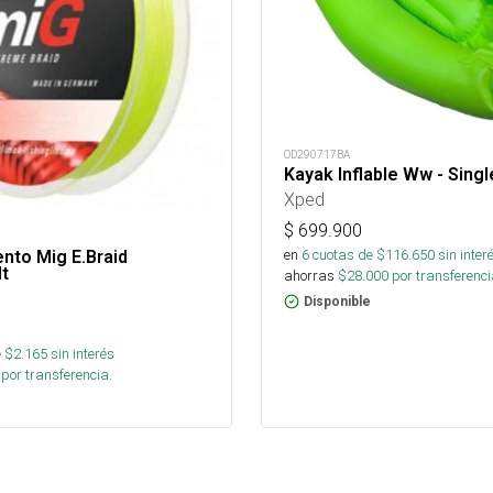
OD290717BA
Kayak Inflable Ww - Singl
Xped
$
699.900
en
6
cuotas de $
116.650
sin inter
ento Mig E.Braid
t
ahorras
$
28.000
por transferenci
Disponible
 $
2.165
sin interés
por transferencia.