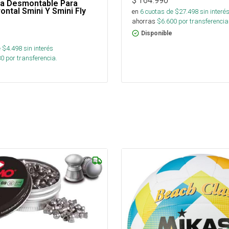
$
164.990
ra Desmontable Para
rontal Smini Y Smini Fly
en
6
cuotas de $
27.498
sin interé
ahorras
$
6.600
por transferencia
Disponible
 $
4.498
sin interés
80
por transferencia.