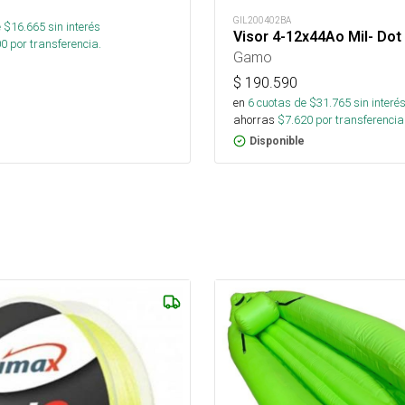
GIL200402BA
 $
16.665
sin interés
Visor 4-12x44Ao Mil- Dot
00
por transferencia.
Gamo
$
190.590
en
6
cuotas de $
31.765
sin interé
ahorras
$
7.620
por transferencia
Disponible