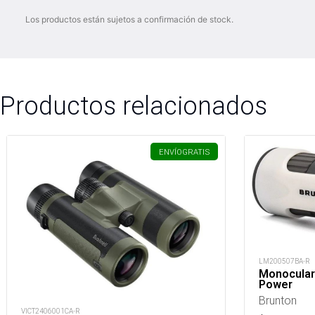
Los productos están sujetos a confirmación de stock.
Productos relacionados
ENVÍO
GRATIS
LM200507BA-R
Monocular
Power
Brunton
VICT2406001CA-R