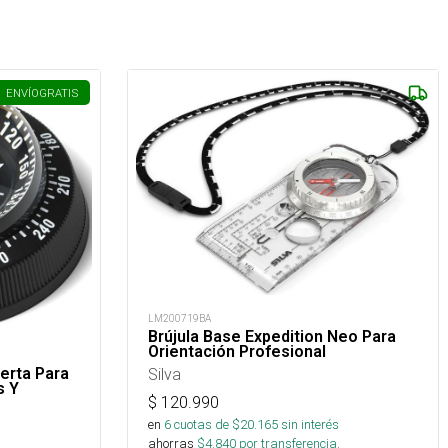
ENVÍO
GRATIS
LM200719BA
Brújula Base Expedition Neo Para
Orientación Profesional
Silva
ierta Para
s Y
$
120.990
en
6
cuotas de $
20.165
sin interés
ahorras
$
4.840
por transferencia.