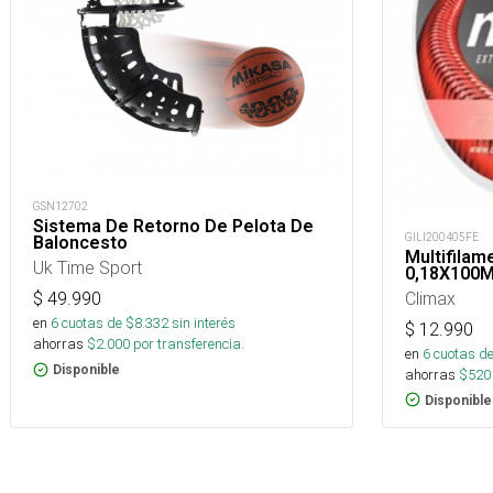
GSN12702
Sistema De Retorno De Pelota De
GILI200405FE
Baloncesto
Multifilam
Uk Time Sport
0,18X100M
Climax
$
49.990
en
6
cuotas de $
8.332
sin interés
$
12.990
ahorras
$
2.000
por transferencia.
en
6
cuotas de
Disponible
ahorras
$
520
Disponible