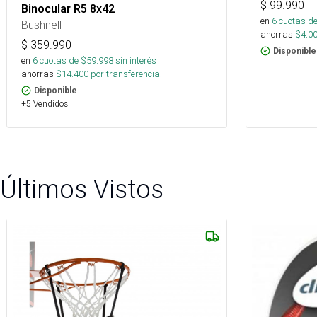
$
99.990
Binocular R5 8x42
en
6
cuotas de
Bushnell
ahorras
$
4.0
$
359.990
Disponible
en
6
cuotas de $
59.998
sin interés
ahorras
$
14.400
por transferencia.
Disponible
+5 Vendidos
Últimos Vistos