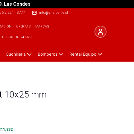
9. Las Condes
56 2 2244 3777
|
info@sherpalife.cl
DACIÓN
OFERTAS
MARCAS
DESPACHO 24 HRS
Cuchilleria
Bomberos
Rental Equipo
et 10x25 mm
$
11.832