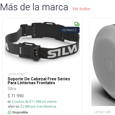
Más de la marca
Ver todos
2
ÚLTIMAS
LM170717BA
Soporte De Cabezal Free Series
Para Linternas Frontales
Silva
$
71.990
en
6
cuotas de $
11.998
sin interés
ahorras
$
2.880
por transferencia.
LM150712BA
Disponible