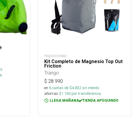
e
TRA200223NAD
Kit Completo de Magnesio Top Out
Friction
és
Trango
a.
$
28.990
en
6
cuotas de $
4.832
sin interés
ahorras
$
1.160
por transferencia.
LLEGA MAÑANA✔️TIENDA APOQUINDO