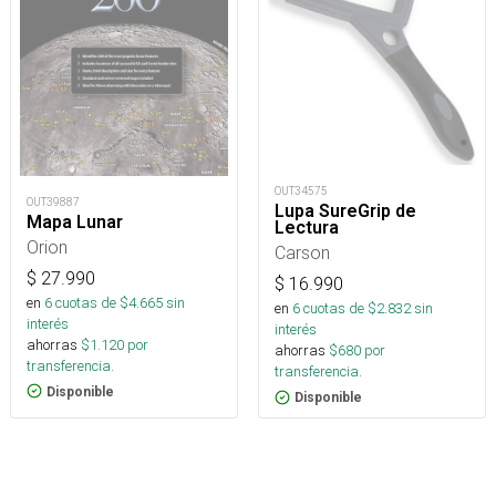
OUT34575
OUT39887
Lupa SureGrip de
Mapa Lunar
Lectura
Orion
Carson
$
27.990
$
16.990
en
6
cuotas de $
4.665
sin
en
6
cuotas de $
2.832
sin
interés
interés
ahorras
$
1.120
por
ahorras
$
680
por
transferencia.
transferencia.
Disponible
Disponible