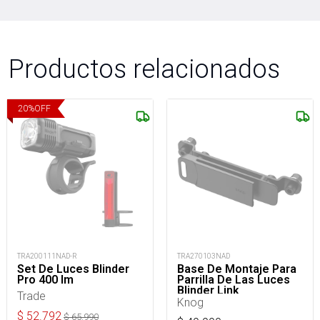
Productos relacionados
20
%
OFF
TRA200111NAD-R
TRA270103NAD
Set De Luces Blinder
Base De Montaje Para
Pro 400 lm
Parrilla De Las Luces
Blinder Link
Trade
Knog
$
52.792
$
65.990