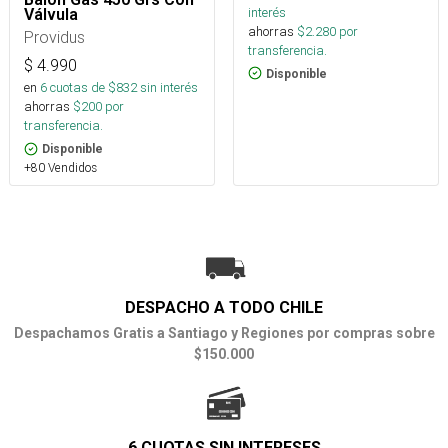
interés
Válvula
ahorras
$
2.280
por
Providus
transferencia.
$
4.990
Disponible
en
6
cuotas de $
832
sin interés
ahorras
$
200
por
transferencia.
Disponible
+80 Vendidos
DESPACHO A TODO CHILE
Despachamos Gratis a Santiago y Regiones por compras sobre
$150.000
6 CUOTAS SIN INTERESES