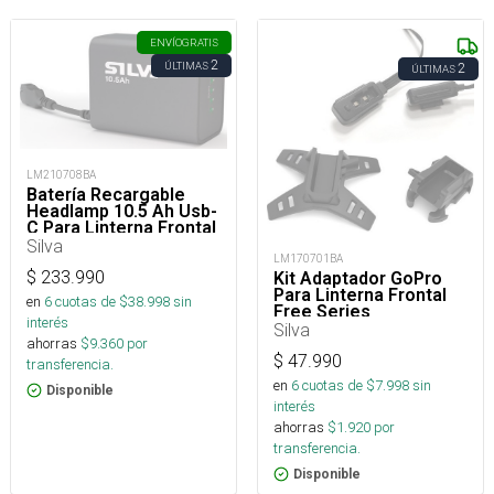
ENVÍO
GRATIS
2
ÚLTIMAS
2
ÚLTIMAS
LM210708BA
Batería Recargable
Headlamp 10.5 Ah Usb-
C Para Linterna Frontal
Silva
LM170701BA
$
233.990
Kit Adaptador GoPro
Para Linterna Frontal
en
6
cuotas de $
38.998
sin
Free Series
interés
Silva
ahorras
$
9.360
por
$
47.990
transferencia.
en
6
cuotas de $
7.998
sin
Disponible
interés
ahorras
$
1.920
por
transferencia.
Disponible