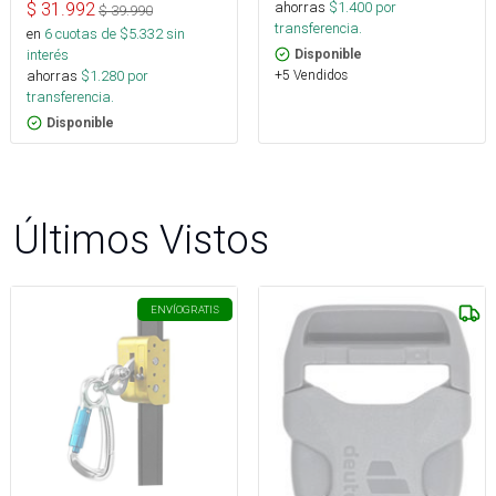
ahorras
$
1.400
por
$
31.992
$
39.990
transferencia.
en
6
cuotas de $
5.332
sin
interés
Disponible
+5 Vendidos
ahorras
$
1.280
por
transferencia.
Disponible
Últimos Vistos
ENVÍO
GRATIS