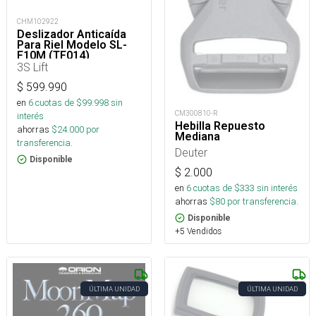
CHM102922
Deslizador Anticaída
Para Riel Modelo SL-
F10M (TF014)
3S Lift
$
599.990
en
6
cuotas de $
99.998
sin
CM300810-R
interés
Hebilla Repuesto
ahorras
$
24.000
por
Mediana
transferencia.
Deuter
Disponible
$
2.000
en
6
cuotas de $
333
sin interés
ahorras
$
80
por transferencia.
Disponible
+5 Vendidos
ÚLTIMA UNIDAD
ÚLTIMA UNIDAD