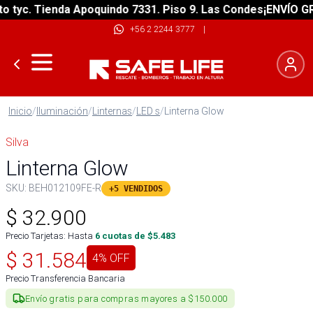
yc. Tienda Apoquindo 7331. Piso 9. Las Condes
¡ENVÍO GRATI
+56 2 2244 3777
|
Inicio
/
Iluminación
/
Linternas
/
LED s
/
Linterna Glow
Silva
Linterna Glow
SKU:
BEH012109FE-R
+5 VENDIDOS
$
32.900
Precio Tarjetas: Hasta
6
cuotas de $
5.483
$
31.584
4
% OFF
Precio Transferencia Bancaria
Envío gratis para compras mayores a $150.000