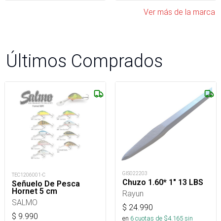
Ver más de la marca
Últimos Comprados
GIS022203
TEC1206001-C
Chuzo 1.60* 1" 13 LBS
Señuelo De Pesca
Hornet 5 cm
Rayun
SALMO
$
24.990
$
9.990
en
6
cuotas de $
4.165
sin