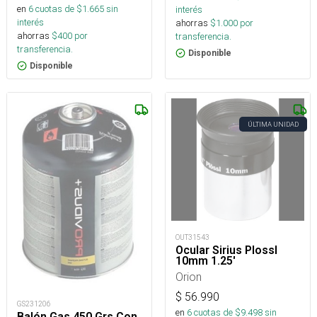
en
6
cuotas de $
1.665
sin
interés
interés
ahorras
$
1.000
por
ahorras
$
400
por
transferencia.
transferencia.
Disponible
Disponible
ÚLTIMA UNIDAD
OUT31543
Ocular Sirius Plossl
10mm 1.25'
Orion
$
56.990
GS231206
en
6
cuotas de $
9.498
sin
Balón Gas 450 Grs Con