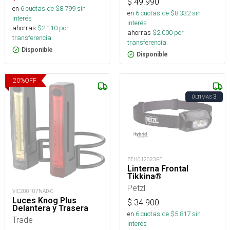
$
49.990
en
6
cuotas de $
8.799
sin
en
6
cuotas de $
8.332
sin
interés
interés
ahorras
$
2.110
por
ahorras
$
2.000
por
transferencia.
transferencia.
Disponible
Disponible
20
%
OFF
3
ÚLTIMAS
BEH012023FE
Linterna Frontal
Tikkina®
Petzl
VIC200107NAD-C
Luces Knog Plus
$
34.900
Delantera y Trasera
en
6
cuotas de $
5.817
sin
Trade
interés