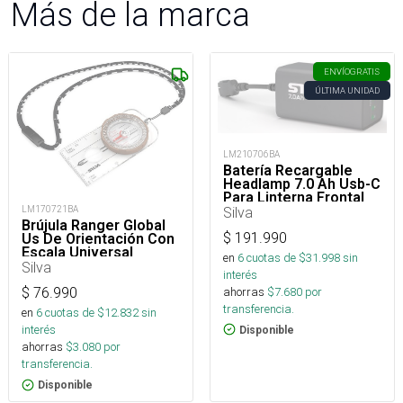
Más de la marca
ENVÍO
GRATIS
ÚLTIMA UNIDAD
LM210706BA
Batería Recargable
Headlamp 7.0 Ah Usb-C
Para Linterna Frontal
Silva
LM170721BA
Brújula Ranger Global
$
191.990
Us De Orientación Con
Escala Universal
en
6
cuotas de $
31.998
sin
Silva
interés
ahorras
$
7.680
por
$
76.990
transferencia.
en
6
cuotas de $
12.832
sin
interés
Disponible
ahorras
$
3.080
por
transferencia.
Disponible