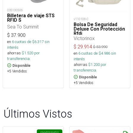
COS130506
Billetera de viaje STS
v110108-C
RFID S
Bolsa De Seguridad
Sea To Summit
Deluxe Con Protección
Rfdi
$
37.900
Victorinox
en
6
cuotas de $
6.317
sin
$
29.914
$
53.990
interés
ahorras
$
1.520
por
en
6
cuotas de $
4.986
sin
transferencia.
interés
ahorras
$
1.200
por
Disponible
transferencia.
+5 Vendidos
Disponible
+5 Vendidos
Últimos Vistos
ENVÍO
GRATIS