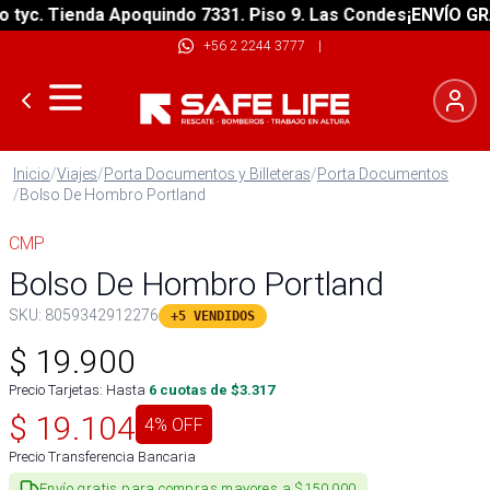
c. Tienda Apoquindo 7331. Piso 9. Las Condes
¡ENVÍO GRATIS
+56 2 2244 3777
|
Inicio
/
Viajes
/
Porta Documentos y Billeteras
/
Porta Documentos
/
Bolso De Hombro Portland
CMP
Bolso De Hombro Portland
SKU:
8059342912276
+5 VENDIDOS
$
19.900
Precio Tarjetas: Hasta
6
cuotas de $
3.317
$
19.104
4
% OFF
Precio Transferencia Bancaria
Envío gratis para compras mayores a $150.000