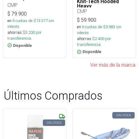
Knit-Tech Hooded
CMP
Heavy
CMP
$
79.900
$
59.900
en
6
cuotas de $
13.317
sin
interés
en
6
cuotas de $
9.983
sin
ahorras
$
3.200
por
interés
transferencia.
ahorras
$
2.400
por
transferencia.
Disponible
Disponible
Ver más de la marca
Últimos Comprados
SIN STOCK
SIN STOCK