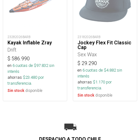
23282026BARB
23182026BARB
Kayak Inflable Zray
Jockey Flex Fit Classic
Cap
Drift
Sex Wax
$
586.990
$
29.290
en
6
cuotas de $
97.832
sin
en
6
cuotas de $
4.882
sin
interés
interés
ahorras
$
23.480
por
ahorras
$
1.170
por
transferencia.
transferencia.
disponible
Sin stock
disponible
Sin stock
DESPACHO A TODO CHILE