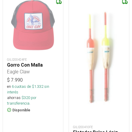
GILI200424FE
Gorro Con Malla
Eagle Claw
$
7.990
en
6
cuotas de $
1.332
sin
interés
ahorras
$
320
por
transferencia.
Disponible
GILI200410FE