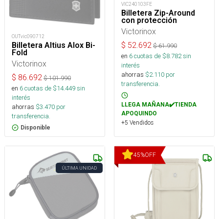
VIC240103FE
Billetera Zip-Around
con protección
Victorinox
OUTvic090712
$
52.692
Billetera Altius Alox Bi-
$
61.990
Fold
en
6
cuotas de $
8.782
sin
Victorinox
interés
ahorras
$
2.110
por
$
86.692
$
101.990
transferencia.
en
6
cuotas de $
14.449
sin
interés
LLEGA MAÑANA✔️TIENDA
ahorras
$
3.470
por
APOQUINDO
transferencia.
+5 Vendidos
Disponible
45
%
OFF
ÚLTIMA UNIDAD