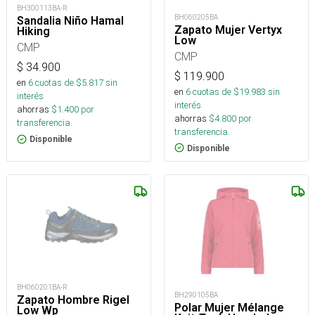
BH300113BA-R
BH060205BA
Sandalia Niño Hamal
Zapato Mujer Vertyx
Hiking
Low
CMP
CMP
$
34.900
$
119.900
en
6
cuotas de $
5.817
sin
en
6
cuotas de $
19.983
sin
interés
interés
ahorras
$
1.400
por
ahorras
$
4.800
por
transferencia.
transferencia.
Disponible
Disponible
BH060201BA-R
BH290105BA
Zapato Hombre Rigel
Polar Mujer Mélange
Low Wp