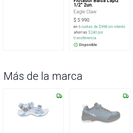
Flotador Balsa Lápiz
1/2" 2un.
Eagle Claw
$
5.990
en
6
cuotas de $
998
sin interés
ahorras
$
240
por
transferencia.
Disponible
Más de la marca