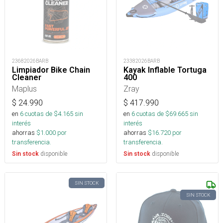
23682026BARB
23382026BARB
Limpiador Bike Chain
Kayak Inflable Tortuga
Cleaner
400
Maplus
Zray
$
24.990
$
417.990
en
6
cuotas de $
4.165
sin
en
6
cuotas de $
69.665
sin
interés
interés
ahorras
$
1.000
por
ahorras
$
16.720
por
transferencia.
transferencia.
disponible
disponible
Sin stock
Sin stock
SIN STOCK
SIN STOCK