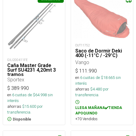
OUT11752
Saco de Dormir Deki
400 (-11°C / -29°C)
GILI200411FE
Vango
Caña Master Grade
Surf SU4231 4,20mt 3
$
111.990
tramos
en
6
cuotas de $
18.665
sin
Sportex
interés
$
389.990
ahorras
$
4.480
por
en
6
cuotas de $
64.998
sin
transferencia.
interés
ahorras
$
15.600
por
LLEGA MAÑANA✔️TIENDA
transferencia.
APOQUINDO
+70 Vendidos
Disponible