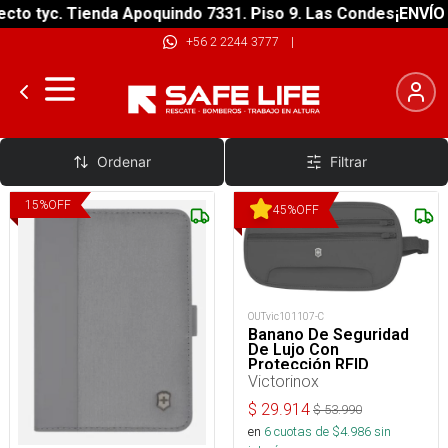
to tyc. Tienda Apoquindo 7331. Piso 9. Las Condes
¡ENVÍO G
+56 2 2244 3777
|
Porta Documentos
Ordenar
Filtrar
15
%
OFF
45
%
OFF
OUTvic101107-C
Banano De Seguridad
De Lujo Con
Protección RFID
Victorinox
$
29.914
$
53.990
en
6
cuotas de $
4.986
sin