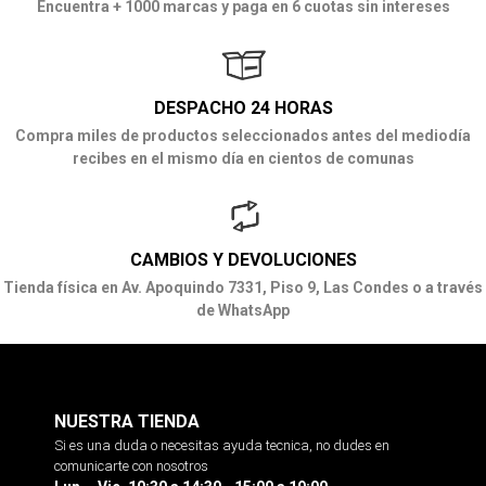
Encuentra + 1000 marcas y paga en 6 cuotas sin intereses
DESPACHO 24 HORAS
Compra miles de productos seleccionados antes del mediodía
recibes en el mismo día en cientos de comunas
CAMBIOS Y DEVOLUCIONES
Tienda física en Av. Apoquindo 7331, Piso 9, Las Condes o a través
de WhatsApp
NUESTRA TIENDA
Si es una duda o necesitas ayuda tecnica, no dudes en
comunicarte con nosotros