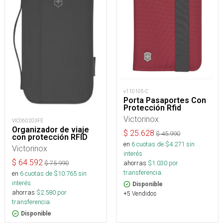
v110105-C
Porta Pasaportes Con
Protección Rfid
Victorinox
VIC060203FE
Organizador de viaje
$
25.628
$
45.990
con protección RFID
en
6
cuotas de $
4.271
sin
Victorinox
interés
$
64.592
ahorras
$
1.030
por
$
75.990
transferencia.
en
6
cuotas de $
10.765
sin
interés
Disponible
ahorras
$
2.580
por
+5 Vendidos
transferencia.
Disponible