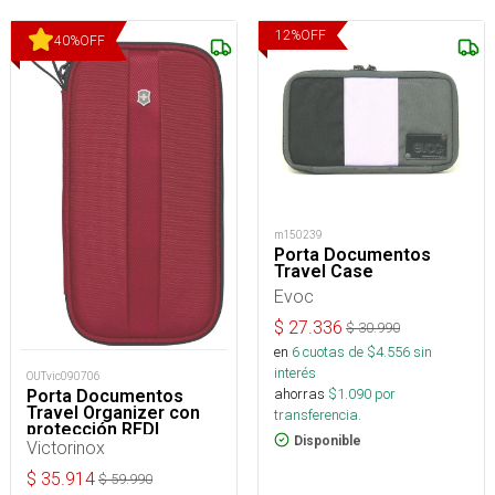
12
%
OFF
40
%
OFF
m150239
Porta Documentos
Travel Case
Evoc
$
27.336
$
30.990
en
6
cuotas de $
4.556
sin
interés
OUTvic090706
ahorras
$
1.090
por
Porta Documentos
Travel Organizer con
transferencia.
protección RFDI
Disponible
Victorinox
$
35.914
$
59.990