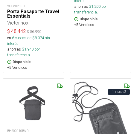
interés
ahorras
$
1.200
por
VIC060210FE
Porta Pasaporte Travel
transferencia.
Essentials
Disponible
Victorinox
+5 Vendidos
$
48.442
$
56.990
en
6
cuotas de $
8.074
sin
interés
ahorras
$
1.940
por
transferencia.
Disponible
+5 Vendidos
3
ÚLTIMAS
BH200110BA-R