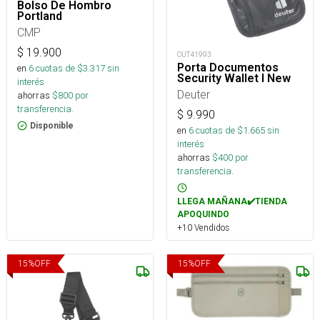
Bolso De Hombro
Portland
CMP
$
19.900
OUT41993
Porta Documentos
en
6
cuotas de $
3.317
sin
Security Wallet I New
interés
Deuter
ahorras
$
800
por
transferencia.
$
9.990
Disponible
en
6
cuotas de $
1.665
sin
interés
ahorras
$
400
por
transferencia.
LLEGA MAÑANA✔️TIENDA
APOQUINDO
+10 Vendidos
15
%
OFF
15
%
OFF