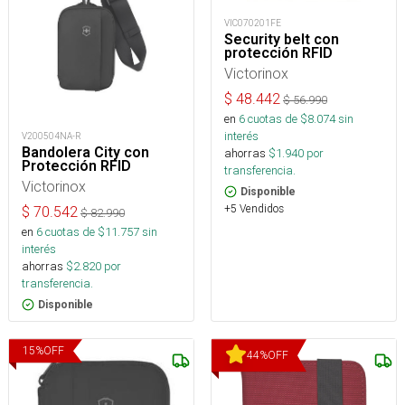
VIC070201FE
Security belt con
protección RFID
Victorinox
$
48.442
$
56.990
en
6
cuotas de $
8.074
sin
interés
V200504NA-R
Bandolera City con
ahorras
$
1.940
por
Protección RFID
transferencia.
Victorinox
Disponible
+5 Vendidos
$
70.542
$
82.990
en
6
cuotas de $
11.757
sin
interés
ahorras
$
2.820
por
transferencia.
Disponible
15
%
OFF
44
%
OFF