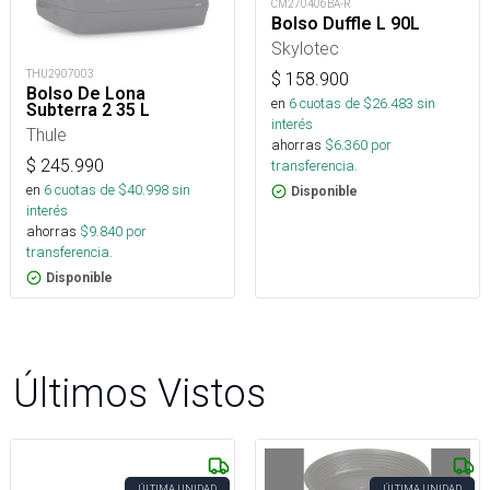
CM270406BA-R
Bolso Duffle L 90L
Skylotec
THU2907003
$
158.900
Bolso De Lona
en
6
cuotas de $
26.483
sin
Subterra 2 35 L
interés
Thule
ahorras
$
6.360
por
$
245.990
transferencia.
en
6
cuotas de $
40.998
sin
Disponible
interés
ahorras
$
9.840
por
transferencia.
Disponible
Últimos Vistos
ÚLTIMA UNIDAD
ÚLTIMA UNIDAD