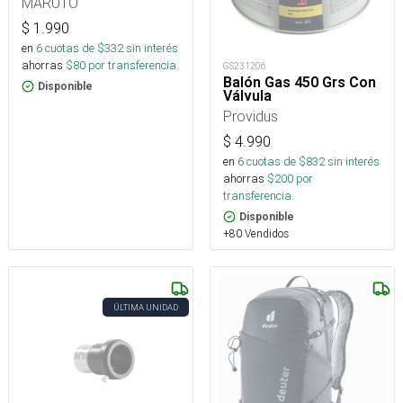
MARUTO
$
1.990
en
6
cuotas de $
332
sin interés
ahorras
$
80
por transferencia.
GS231206
Balón Gas 450 Grs Con
Disponible
Válvula
Providus
$
4.990
en
6
cuotas de $
832
sin interés
ahorras
$
200
por
transferencia.
Disponible
+80 Vendidos
ÚLTIMA UNIDAD