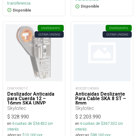
transferencia.
Disponible
Disponible
ENVÍO
GRATIS
ENVÍO
GRATIS
ÚLTIMA UNIDAD
ÚLTIMA UNIDAD
CHM100907-C
4030281240969
Deslizador Anticaida
Anticaidas Deslizante
para Cuerda 12 –
Para Cable SKA 8 ST –
16mm SKA UNVP
8mm
Skylotec
Skylotec
$
328.990
$
2.203.990
en
6
cuotas de $
54.832
sin
en
6
cuotas de $
367.332
sin
interés
interés
ahorras
$
13.160
por
ahorras
$
88.160
por