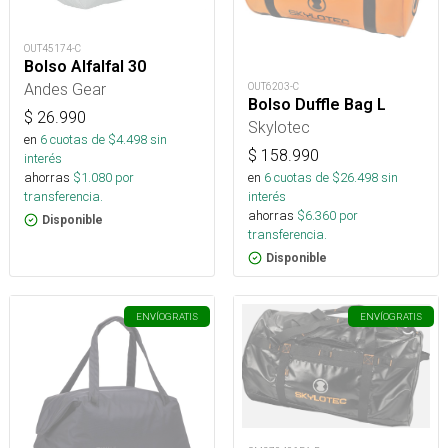
OUT45174-C
Bolso Alfalfal 30
Andes Gear
OUT6203-C
Bolso Duffle Bag L
$
26.990
Skylotec
en
6
cuotas de $
4.498
sin
$
158.990
interés
en
6
cuotas de $
26.498
sin
ahorras
$
1.080
por
interés
transferencia.
ahorras
$
6.360
por
Disponible
transferencia.
Disponible
ENVÍO
GRATIS
ENVÍO
GRATIS