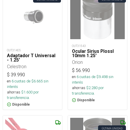
OUT31543
Ocular Sirius Plossl
OUT31405
10mm 1.25'
Adaptador T Universal
- 1.25'
Orion
Celestron
$
56.990
$
39.990
en
6
cuotas de $
9.498
sin
en
6
cuotas de $
6.665
sin
interés
interés
ahorras
$
2.280
por
ahorras
$
1.600
por
transferencia.
transferencia.
Disponible
Disponible
ÚLTIMA UNIDAD