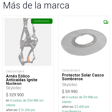
Más de la marca
ENVÍO
GRATIS
CM050405BA-R
CM030415BA-R
Protector Solar Casco
Arnés Eólico
Sombrerox
Anticaídas Ignite
Nucleon
Skylotec
Skylotec
$
59.990
$
329.900
en
6
cuotas de $
9.998
sin
en
6
cuotas de $
54.983
sin
interés
interés
ahorras
$
2.400
por
ahorras
$
13.200
por
transferencia.