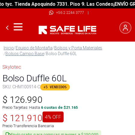
yc. Tienda Apoquindo 7331. Piso 9. Las Condes
¡ENVÍO GRATI
+56 2 2244 3777
|
Inicio
/
Equipo de Montaña
/
Bolsos y Porta Materiales
/
Bolsos Campo Base
/
Bolso Duffle 60L
Skylotec
Bolso Duffle 60L
SKU:
CHM100914-C
+5 VENDIDOS
$
126.990
Precio Tarjetas: Hasta
6
cuotas de $
21.165
$
121.910
4
% OFF
Precio Transferencia Bancaria
Envío gratis para compras mayores a $150.000