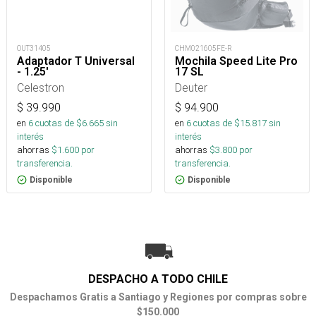
OUT31405
CHM021605FE-R
Adaptador T Universal
Mochila Speed Lite Pro
- 1.25'
17 SL
Celestron
Deuter
$
39.990
$
94.900
en
6
cuotas de $
6.665
sin
en
6
cuotas de $
15.817
sin
interés
interés
ahorras
$
1.600
por
ahorras
$
3.800
por
transferencia.
transferencia.
Disponible
Disponible
DESPACHO A TODO CHILE
Despachamos Gratis a Santiago y Regiones por compras sobre
$150.000