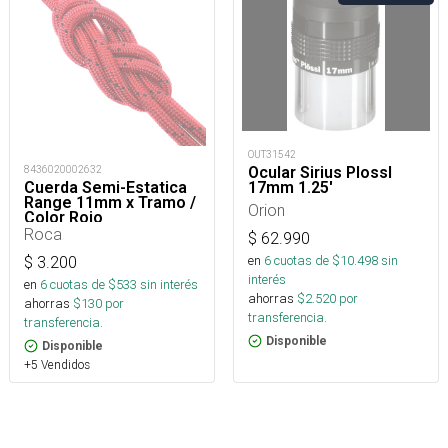
OUT31542
Ocular Sirius Plossl
8436020002632
17mm 1.25'
Cuerda Semi-Estatica
Range 11mm x Tramo /
Orion
Color Rojo
Roca
$
62.990
en
6
cuotas de $
10.498
sin
$
3.200
interés
en
6
cuotas de $
533
sin interés
ahorras
$
2.520
por
ahorras
$
130
por
transferencia.
transferencia.
Disponible
Disponible
+5 Vendidos