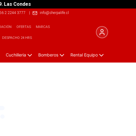
9. Las Condes
56 2 2244 3777
|
info@sherpalife.cl
DACIÓN
OFERTAS
MARCAS
DESPACHO 24 HRS
Cuchilleria
Bomberos
Rental Equipo