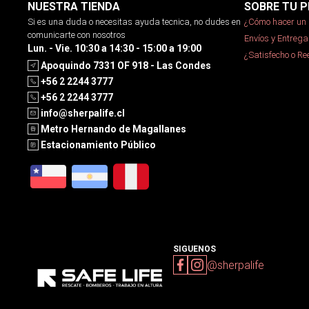
NUESTRA TIENDA
SOBRE TU P
Si es una duda o necesitas ayuda tecnica, no dudes en
¿Cómo hacer un 
comunicarte con nosotros
Envíos y Entrega
Lun. - Vie. 10:30 a 14:30 - 15:00 a 19:00
¿Satisfecho o R
Apoquindo 7331 OF 918 - Las Condes
+56 2 2244 3777
+56 2 2244 3777
info@sherpalife.cl
Metro Hernando de Magallanes
Estacionamiento Público
SIGUENOS
@sherpalife