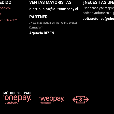
EDIDO
VENTAS MAYORISTAS
¿NECESITAS UN
pedido?
Escríbenos y te resp
distribucion@outcompany.cl
poder ayudarte en tu 
s
PARTNER
cotizaciones@sher
eembolsado?
¿Necesitas ayuda en Marketing Digital -
Comercial?
Agencia BIZEN
MÉTODOS DE PAGO