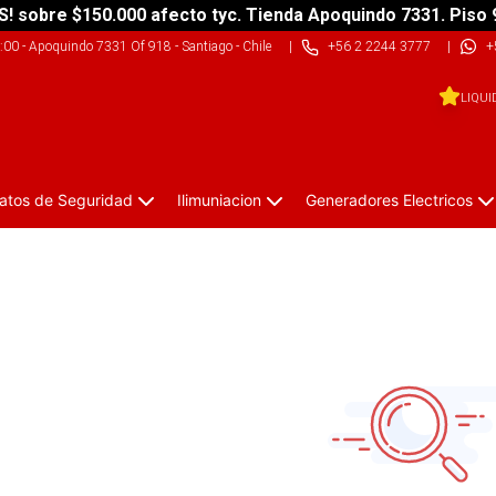
S! sobre $150.000 afecto tyc. Tienda Apoquindo 7331. Piso 
9:00
-
Apoquindo 7331 Of 918 - Santiago - Chile
|
+56 2 2244 3777
|
+
LIQUI
atos de Seguridad
Ilimuniacion
Generadores Electricos