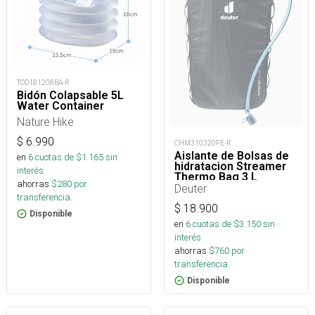
TOD181208BA-R
Bidón Colapsable 5L
Water Container
Nature Hike
$
6.990
CHM310320FE-R
Aislante de Bolsas de
en
6
cuotas de $
1.165
sin
hidratacion Streamer
interés
Thermo Bag 3 L
ahorras
$
280
por
Deuter
transferencia.
$
18.900
Disponible
en
6
cuotas de $
3.150
sin
interés
ahorras
$
760
por
transferencia.
Disponible