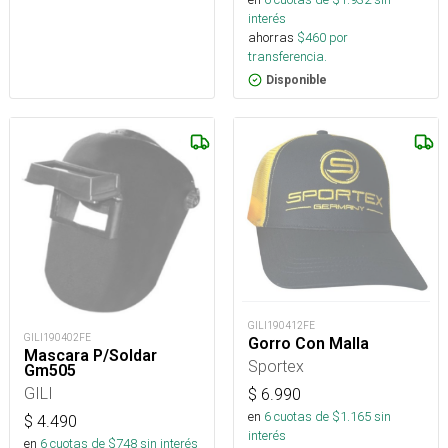
interés
ahorras
$
460
por
transferencia.
Disponible
GILI190412FE
GILI190402FE
Gorro Con Malla
Mascara P/Soldar
Sportex
Gm505
GILI
$
6.990
en
6
cuotas de $
1.165
sin
$
4.490
interés
en
6
cuotas de $
748
sin interés