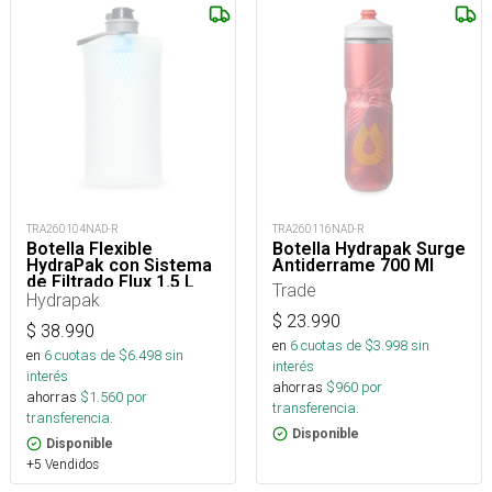
TRA260104NAD-R
TRA260116NAD-R
Botella Flexible
Botella Hydrapak Surge
HydraPak con Sistema
Antiderrame 700 Ml
de Filtrado Flux 1.5 L
Trade
Hydrapak
$
23.990
$
38.990
en
6
cuotas de $
3.998
sin
en
6
cuotas de $
6.498
sin
interés
interés
ahorras
$
960
por
ahorras
$
1.560
por
transferencia.
transferencia.
Disponible
Disponible
+5 Vendidos