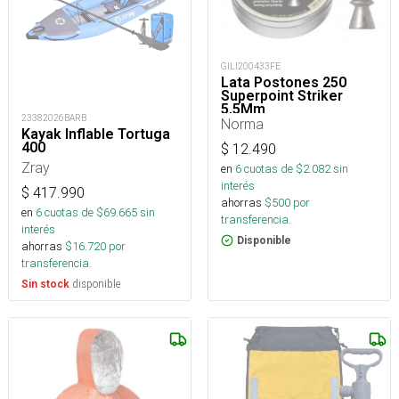
GILI200433FE
Lata Postones 250
Superpoint Striker
5,5Mm
23382026BARB
Norma
Kayak Inflable Tortuga
400
$
12.490
Zray
en
6
cuotas de $
2.082
sin
interés
$
417.990
ahorras
$
500
por
en
6
cuotas de $
69.665
sin
transferencia.
interés
Disponible
ahorras
$
16.720
por
transferencia.
disponible
Sin stock