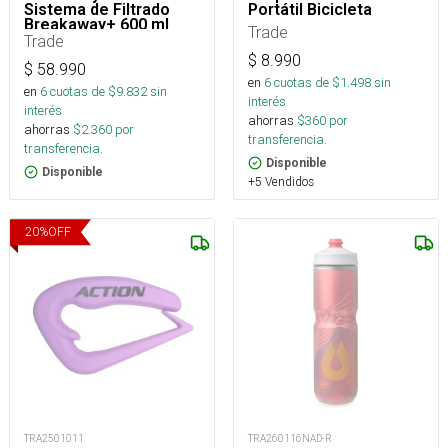
Sistema de Filtrado
Portátil Bicicleta
Breakaway+ 600 ml
Trade
Trade
$
8.990
$
58.990
en
6
cuotas de $
1.498
sin
en
6
cuotas de $
9.832
sin
interés
interés
ahorras
$
360
por
ahorras
$
2.360
por
transferencia.
transferencia.
Disponible
Disponible
+5 Vendidos
20
%
OFF
TRA2501011
TRA260116NAD-R