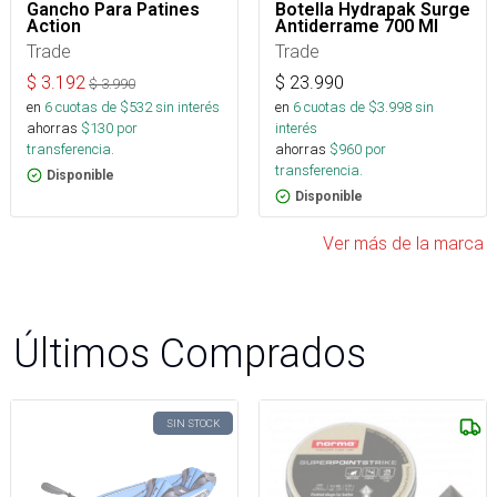
Gancho Para Patines
Botella Hydrapak Surge
Action
Antiderrame 700 Ml
Trade
Trade
$
3.192
$
23.990
$
3.990
en
6
cuotas de $
532
sin interés
en
6
cuotas de $
3.998
sin
ahorras
$
130
por
interés
transferencia.
ahorras
$
960
por
transferencia.
Disponible
Disponible
Ver más de la marca
Últimos Comprados
SIN STOCK