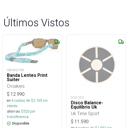
Últimos Vistos
OD040507BA
Banda Lentes Print
Suiter
Croakies
$
12.990
GI231202
en
6
cuotas de $
2.165
sin
Disco Balance-
interés
Equilibrio Uk
ahorras
$
520
por
Uk Time Sport
transferencia.
$
11.590
Disponible
en
6
cuotas de $
1.932
sin