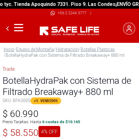
yc. Tienda Apoquindo 7331. Piso 9. Las Condes
¡ENVÍO GRATI
+56 2 2244 3777
|
Inicio
/
Equipo de Montaña
/
Hidratación
/
Botellas Plasticas
/
BotellaHydraPak con Sistema de Filtrado Breakaway+ 880 ml
Trade
BotellaHydraPak con Sistema de
Filtrado Breakaway+ 880 ml
SKU:
BFA3005
+5 VENDIDOS
$
60.990
Precio Tarjetas: Hasta
6
cuotas de $
10.165
$
58.550
4
% OFF