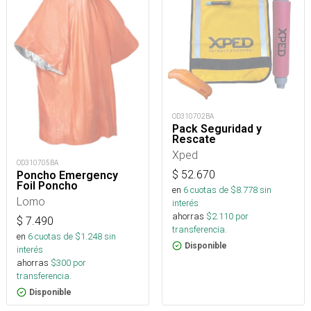
OD310702BA
Pack Seguridad y
Rescate
Xped
OD310705BA
$
52.670
Poncho Emergency
Foil Poncho
en
6
cuotas de $
8.778
sin
Lomo
interés
ahorras
$
2.110
por
$
7.490
transferencia.
en
6
cuotas de $
1.248
sin
Disponible
interés
ahorras
$
300
por
transferencia.
Disponible