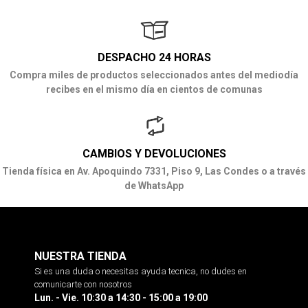
DESPACHO 24 HORAS
Compra miles de productos seleccionados antes del mediodía
recibes en el mismo día en cientos de comunas
CAMBIOS Y DEVOLUCIONES
Tienda física en Av. Apoquindo 7331, Piso 9, Las Condes o a través
de WhatsApp
NUESTRA TIENDA
Si es una duda o necesitas ayuda tecnica, no dudes en
comunicarte con nosotros
Lun. - Vie. 10:30 a 14:30 - 15:00 a 19:00