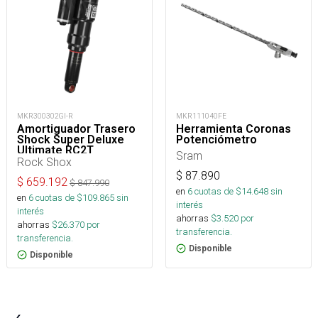
MKR300302GI-R
MKR111040FE
Amortiguador Trasero
Herramienta Coronas
Shock Super Deluxe
Potenciómetro
Ultimate RC2T
Sram
LinearAir Loc C2
Rock Shox
205mm Trunnion
$
87.890
Estándar
$
659.192
$
847.990
en
6
cuotas de $
14.648
sin
en
6
cuotas de $
109.865
sin
interés
interés
ahorras
$
3.520
por
ahorras
$
26.370
por
transferencia.
transferencia.
Disponible
Disponible