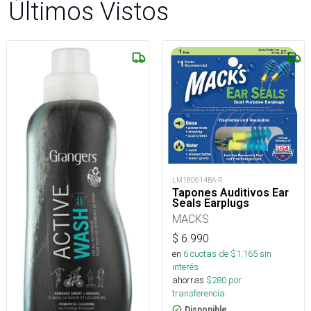
Últimos Vistos
LM180614BA-R
Tapones Auditivos Ear
Seals Earplugs
MACKS
$
6.990
en
6
cuotas de $
1.165
sin
interés
ahorras
$
280
por
transferencia.
Disponible