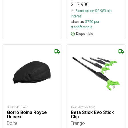
$
17.900
en
6
cuotas de $
2.983
sin
interés
ahorras
$
720
por
transferencia.
Disponible
DOI060410BA-R
TRA190219NAD-R
Gorro Boina Royce
Beta Stick Evo Stick
Unisex
Clip
Doite
Trango