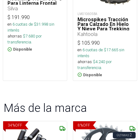
Para Linterna Frontal
Silva
LM010605BA
$
191.990
Microspikes Tracción
Para Calzado En Hielo
en
6
cuotas de $
31.998
sin
Y Nieve Para Trekking
interés
Kahtoola
ahorras
$
7.680
por
transferencia.
$
105.990
en
6
cuotas de $
17.665
sin
Disponible
interés
ahorras
$
4.240
por
transferencia.
Disponible
Más de la marca
34
%
OFF
8
%
OFF
2
ÚLTIMAS