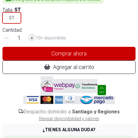
Talla
:
ST
ST
Cantidad:
-
+
10+ disponibles
Comprar ahora
Agregar al carrito
4%
OFF
Despacho domicilio a
Santiago y Regiones
Revisar disponibilidad y valores
¿TIENES ALGUNA DUDA?