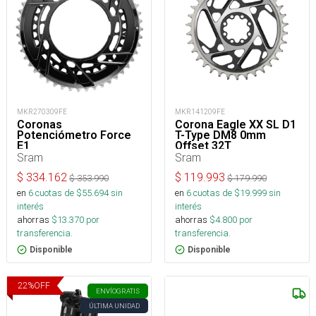
MKR270309FE
MKR141209FE
Coronas
Corona Eagle XX SL D1
Potenciómetro Force
T-Type DM8 0mm
E1
Offset 32T
Sram
Sram
$
334.162
$
119.993
$
353.990
$
179.990
en
6
cuotas de $
55.694
sin
en
6
cuotas de $
19.999
sin
interés
interés
ahorras
$
13.370
por
ahorras
$
4.800
por
transferencia.
transferencia.
Disponible
Disponible
22
%
OFF
ENVÍO
GRATIS
ÚLTIMA UNIDAD