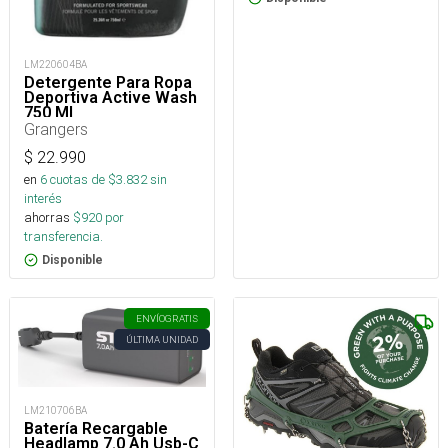
LM220604BA
Detergente Para Ropa
Deportiva Active Wash
750 Ml
Grangers
$
22.990
en
6
cuotas de $
3.832
sin
interés
ahorras
$
920
por
transferencia.
Disponible
ENVÍO
GRATIS
ÚLTIMA UNIDAD
LM210706BA
Batería Recargable
Headlamp 7.0 Ah Usb-C