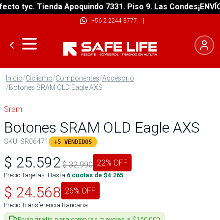
to tyc. Tienda Apoquindo 7331. Piso 9. Las Condes
¡ENVÍO G
+56 2 2244 3777
|
Inicio
/
Ciclismo
/
Componentes
/
Accesorio
/
Botones SRAM OLD Eagle AXS
Sram
Botones SRAM OLD Eagle AXS
SKU:
SR06471
+5 VENDIDOS
$
25.592
22
% OFF
$
32.990
Precio Tarjetas: Hasta
6
cuotas de $
4.265
$
24.568
26
% OFF
Precio Transferencia Bancaria
Envío gratis para compras mayores a $150.000