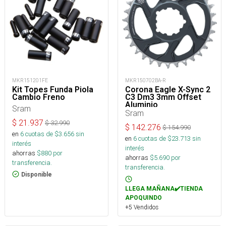
MKR151201FE
MKR150702BA-R
Kit Topes Funda Piola
Corona Eagle X-Sync 2
Cambio Freno
C3 Dm3 3mm Offset
Aluminio
Sram
Sram
$
21.937
$
32.990
$
142.276
$
154.990
en
6
cuotas de $
3.656
sin
en
6
cuotas de $
23.713
sin
interés
interés
ahorras
$
880
por
ahorras
$
5.690
por
transferencia.
transferencia.
Disponible
LLEGA MAÑANA✔️TIENDA
APOQUINDO
+5 Vendidos