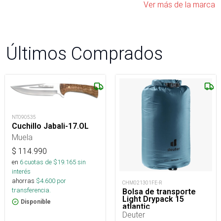
Ver más de la marca
Últimos Comprados
NT090535
Cuchillo Jabali-17.OL
Muela
$
114.990
en
6
cuotas de $
19.165
sin
interés
ahorras
$
4.600
por
CHM021301FE-R
transferencia.
Bolsa de transporte
Light Drypack 15
Disponible
atlantic
Deuter