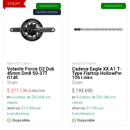
33
%
OFF
ENVÍO
GRATIS
ENVÍO
GRATIS
ÚLTIMA UNIDAD
MKR160721BA-R
MKR221010NA-R
Volante Force D2 Dub
Cadena Eagle XX A1 T-
45mm Dm8 50-37T
Type Flattop HollowPin
Q145
126 Links
Sram
Sram
$
377.136
$
193.690
$
565.990
en
6
cuotas de $
62.856
sin
en
6
cuotas de $
32.282
sin
interés
interés
ahorras
$
15.090
por
ahorras
$
7.750
por
transferencia.
transferencia.
Disponible
Disponible