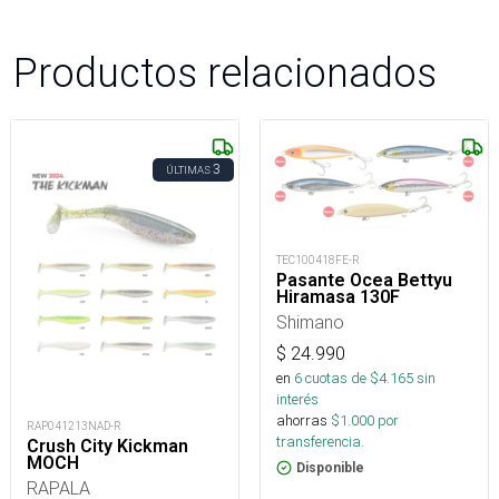
Productos relacionados
3
ÚLTIMAS
TEC100418FE-R
Pasante Ocea Bettyu
Hiramasa 130F
Shimano
$
24.990
en
6
cuotas de $
4.165
sin
interés
ahorras
$
1.000
por
RAP041213NAD-R
transferencia.
Crush City Kickman
MOCH
Disponible
RAPALA