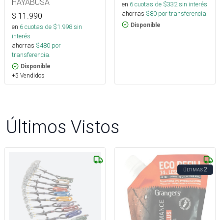
HAYABUSA
en
6
cuotas de $
332
sin interés
ahorras
$
80
por transferencia.
$
11.990
Disponible
en
6
cuotas de $
1.998
sin
interés
ahorras
$
480
por
transferencia.
Disponible
+5 Vendidos
Últimos Vistos
2
ÚLTIMAS