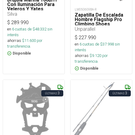
Con Iluminación Para
Veleros Y Yates
LM050609BA-R
Silva
Zapatilla De Escalada
Hombre Flagship Pro
$
289.990
Climbing Shoes
Unparallel
en
6
cuotas de $
48.332
sin
interés
$
227.990
ahorras
$
11.600
por
en
6
cuotas de $
37.998
sin
transferencia.
interés
Disponible
ahorras
$
9.120
por
transferencia.
Disponible
3
3
ÚLTIMAS
ÚLTIMAS