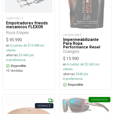
CHM101021-C
Empotradores friends
mecanicos FLEXOR
Rock Empire
LM190602BA-R
Impermeabilizante
$
95.990
Para Ropa
en
6
cuotas de $
15.998
sin
Performance Repel
interés
Plus Eco Refill 275 Ml
Grangers
ahorras
$
3.840
por
$
15.990
transferencia.
en
6
cuotas de $
2.665
sin
Disponible
interés
+5 Vendidos
ahorras
$
640
por
transferencia.
Disponible
ENVÍO
GRATIS
2
ÚLTIMAS