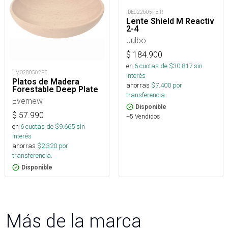
IDE022605FE-R
Lente Shield M Reactiv
2-4
Julbo
$
184.900
en
6
cuotas de $
30.817
sin
LMO280502FE
interés
Platos de Madera
ahorras
$
7.400
por
Forestable Deep Plate
transferencia.
Evernew
Disponible
$
57.990
+5 Vendidos
en
6
cuotas de $
9.665
sin
interés
ahorras
$
2.320
por
transferencia.
Disponible
Más de la marca