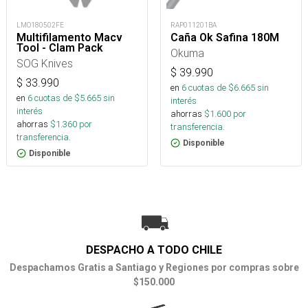
LMO180502FE
RAP011201BA
Multifilamento Macv
Caña Ok Safina 180M
Tool - Clam Pack
Okuma
SOG Knives
$
39.990
$
33.990
en
6
cuotas de $
6.665
sin
en
6
cuotas de $
5.665
sin
interés
interés
ahorras
$
1.600
por
ahorras
$
1.360
por
transferencia.
transferencia.
Disponible
Disponible
DESPACHO A TODO CHILE
Despachamos Gratis a Santiago y Regiones por compras sobre
$150.000