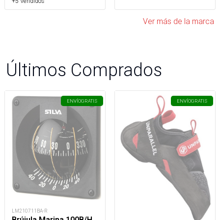
+5 Vendidos
Ver más de la marca
Últimos Comprados
ENVÍO
GRATIS
ENVÍO
GRATIS
LM210711BA-R
Brújula Marina 100B/H