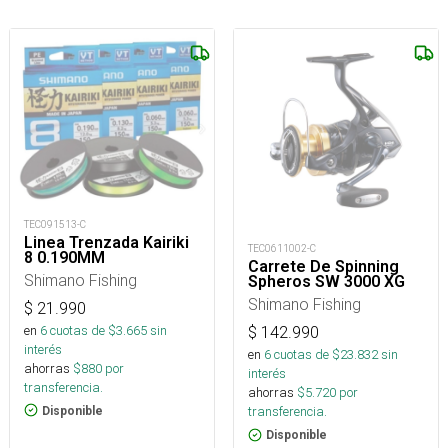
TEC091513-C
Linea Trenzada Kairiki
TEC0611002-C
8 0.190MM
Carrete De Spinning
Shimano Fishing
Spheros SW 3000 XG
Shimano Fishing
$
21.990
en
6
cuotas de $
3.665
sin
$
142.990
interés
en
6
cuotas de $
23.832
sin
ahorras
$
880
por
interés
transferencia.
ahorras
$
5.720
por
transferencia.
Disponible
Disponible