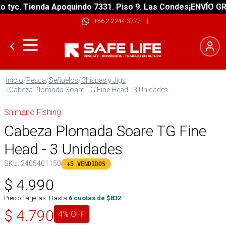
yc. Tienda Apoquindo 7331. Piso 9. Las Condes
¡ENVÍO GRATI
+56 2 2244 3777
|
Inicio
/
Pesca
/
Señuelos
/
Chispas y Jigs
/
Cabeza Plomada Soare TG Fine Head - 3 Unidades
Shimano Fishing
Cabeza Plomada Soare TG Fine
Head - 3 Unidades
SKU:
2405401150
+5 VENDIDOS
$
4.990
Precio Tarjetas: Hasta
6
cuotas de $
832
$
4.790
4
% OFF