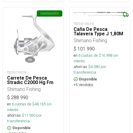
ENVÍO
GRATIS
TEC0411004-R
Caña De Pesca
Talavera Type J 1,80M
Shimano Fishing
$
101.990
en
6
cuotas de $
16.998
sin
interés
ahorras
$
4.080
por
transferencia.
TEC05110019
Carrete De Pesca
Disponible
Stradic C2000 Hg Fm
+5 Vendidos
Shimano Fishing
$
288.990
en
6
cuotas de $
48.165
sin
interés
ahorras
$
11.560
por
transferencia.
Disponible