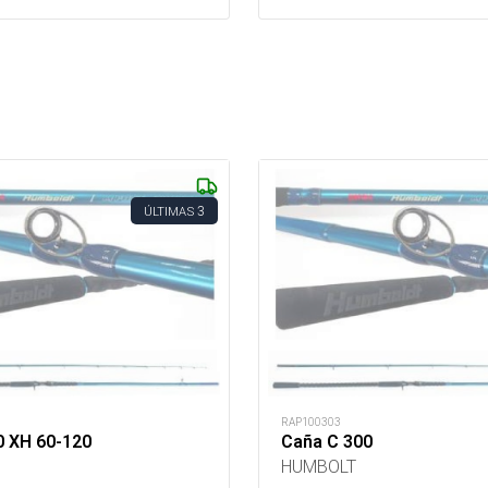
3
ÚLTIMAS
RAP100303
0 XH 60-120
Caña C 300
HUMBOLT