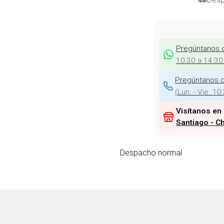
Pregúntanos 
10:30 a 14:30
Pregúntanos d
(
Lun. - Vie. 10
Visítanos en
Santiago - Ch
Despacho normal