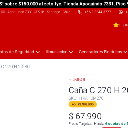
S! sobre $150.000 afecto tyc. Tienda Apoquindo 7331. Piso 
9:00
-
Apoquindo 7331 Of 918 - Santiago - Chile
|
+56 2 2244 3777
|
+
LIQUI
atos de Seguridad
Ilimuniacion
Generadores Electricos
 C 270 H 20-80
HUMBOLT
Caña C 270 H 2
SKU:
11RAHUM270H
+5 VENDIDOS
$
67.990
Precio Tarjetas: Hasta
6
cuotas de 