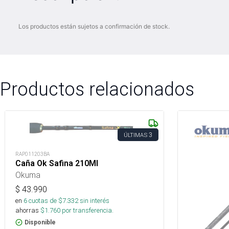
Los productos están sujetos a confirmación de stock.
Productos relacionados
3
ÚLTIMAS
RAP011203BA
Caña Ok Safina 210Ml
Okuma
$
43.990
en
6
cuotas de $
7.332
sin interés
ahorras
$
1.760
por transferencia.
Disponible