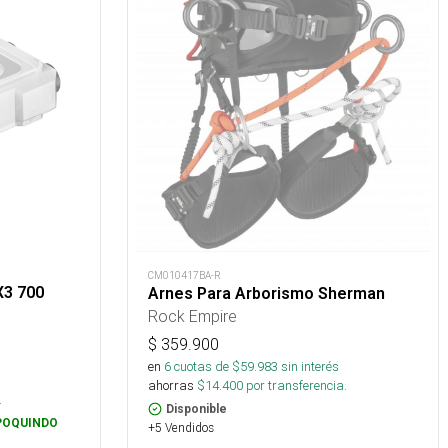
CM010417BA-R
X3 700
Arnes Para Arborismo Sherman
Rock Empire
$
359.900
en
6
cuotas de $
59.983
sin interés
ahorras
$
14.400
por transferencia.
.
Disponible
POQUINDO
+5 Vendidos