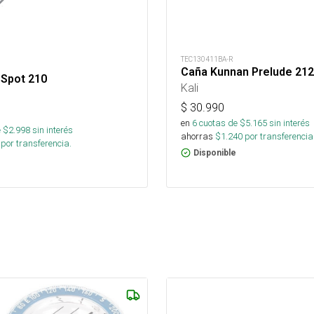
TEC130411BA-R
Caña Kunnan Prelude 212
-Spot 210
Kali
$
30.990
en
6
cuotas de $
5.165
sin interés
 $
2.998
sin interés
ahorras
$
1.240
por transferencia
por transferencia.
Disponible