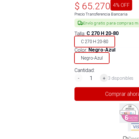
$
65.270
4
% OFF
Precio Transferencia Bancaria
Envío gratis para compras m
Talla
:
C 270 H 20-80
C 270 H 20-80
Color
:
Negro-Azul
Negro-Azul
Cantidad:
-
+
3 disponibles
Comprar ahor
Desp