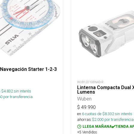
 Navegación Starter 1-2-3
WUB120108NAD-R
Linterna Compacta Dual 
 $
4.832
sin interés
Lumens
60
por transferencia.
Wuben
$
49.990
en
6
cuotas de $
8.332
sin interés
ahorras
$
2.000
por transferencia
LLEGA MAÑANA✔️TIENDA A
+5 Vendidos