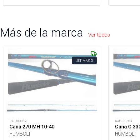
Más de la marca
Ver todos
3
ÚLTIMAS
RAP100302
RAP100304
Caña 270 MH 10-40
Caña C 33
HUMBOLT
HUMBOLT