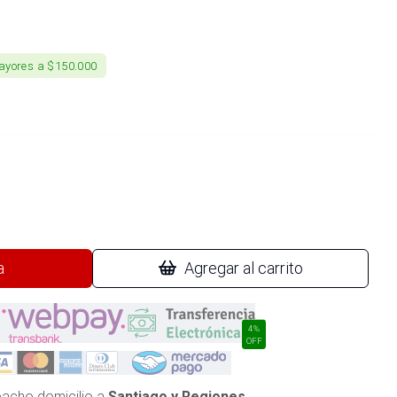
ayores a $150.000
a
Agregar al carrito
4%
OFF
acho domicilio a
Santiago y Regiones