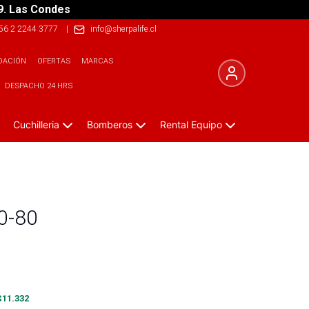
9. Las Condes
56 2 2244 3777
|
info@sherpalife.cl
DACIÓN
OFERTAS
MARCAS
DESPACHO 24 HRS
Cuchilleria
Bomberos
Rental Equipo
0-80
$
11.332