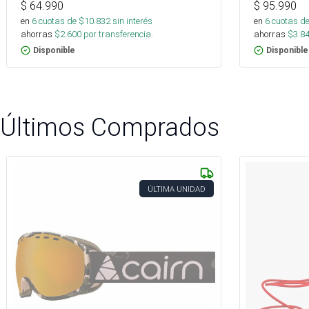
$
64.990
$
95.990
en
6
cuotas de $
10.832
sin interés
en
6
cuotas de
ahorras
$
2.600
por transferencia.
ahorras
$
3.8
Disponible
Disponible
Últimos Comprados
ÚLTIMA UNIDAD