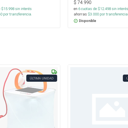
$
74.990
 $
15.998
sin interés
en
6
cuotas de $
12.498
sin interé
40
por transferencia.
ahorras
$
3.000
por transferencia
Disponible
ÚLTIMA UNIDAD