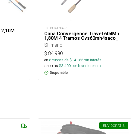
TEC130417BA-R
 2,10M
Caña Convergence Travel 604Mh
1,80M 4 Tramos Cvs60mh4saco_
Shimano
$
84.990
.
en
6
cuotas de $
14.165
sin interés
ahorras
$
3.400
por transferencia.
Disponible
ENVÍO
GRATIS