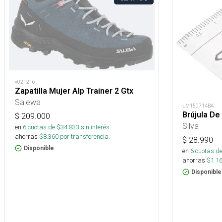
v021216
Zapatilla Mujer Alp Trainer 2 Gtx
Salewa
LM150714BA
Brújula De
$
209.000
Silva
en
6
cuotas de $
34.833
sin interés
ahorras
$
8.360
por transferencia.
$
28.990
Disponible
en
6
cuotas de
ahorras
$
1.1
Disponible