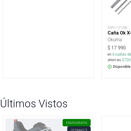
RAP011212BA
Caña Ok X
Okuma
$
17.990
en
6
cuotas de
ahorras
$
720
Disponible
Últimos Vistos
ENVÍO
GRATIS
3
ÚLTIMAS