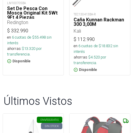
LM100705BA
Set De Pesca Con
Mosca Original Kit 5Wt
TEC130413BA-R
9Ft 4 Piezas
Caña Kunnan Rackman
Freshwater
Redington
300 3,00M
Kali
$
332.990
en
6
cuotas de $
55.498
sin
$
112.990
interés
en
6
cuotas de $
18.832
sin
ahorras
$
13.320
por
interés
transferencia.
ahorras
$
4.520
por
Disponible
transferencia.
Disponible
Últimos Vistos
ENVÍO
GRATIS
SIN STOCK