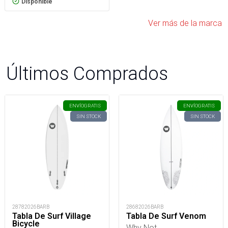
Disponible
Ver más de la marca
Últimos Comprados
ENVÍO
GRATIS
ENVÍO
GRATIS
SIN STOCK
SIN STOCK
28782026BARB
28682026BARB
Tabla De Surf Village
Tabla De Surf Venom
Bicycle
Why Not