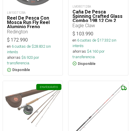
LM080712BA
Caña De Pesca
LM100712BA
Spinning Crafted Glass
Reel De Pesca Con
Combo 198.12 Cm 2
Mosca Run Fly Reel
Piezas
Eagle Claw
Aluminio Freno
Carbono
Redington
$
103.990
$
172.990
en
6
cuotas de $
17.332
sin
interés
en
6
cuotas de $
28.832
sin
ahorras
$
4.160
por
interés
transferencia.
ahorras
$
6.920
por
transferencia.
Disponible
Disponible
ENVÍO
GRATIS