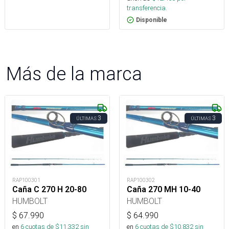
transferencia.
Disponible
Más de la marca
3
3
ÚLTIMAS
ÚLTIMAS
RAP100301
RAP100302
Caña C 270 H 20-80
Caña 270 MH 10-40
HUMBOLT
HUMBOLT
$
67.990
$
64.990
en
6
cuotas de $
11.332
sin
en
6
cuotas de $
10.832
sin