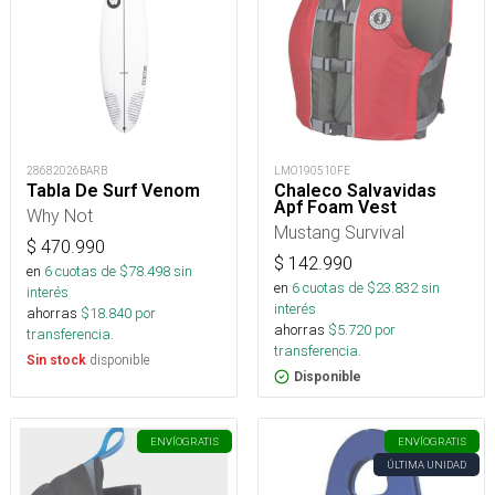
28682026BARB
LMO190510FE
Tabla De Surf Venom
Chaleco Salvavidas
Apf Foam Vest
Why Not
Mustang Survival
$
470.990
$
142.990
en
6
cuotas de $
78.498
sin
en
6
cuotas de $
23.832
sin
interés
interés
ahorras
$
18.840
por
ahorras
$
5.720
por
transferencia.
transferencia.
disponible
Sin stock
Disponible
ENVÍO
GRATIS
ENVÍO
GRATIS
ÚLTIMA UNIDAD