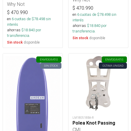
Why Not
$
470.990
$
470.990
en
6
cuotas de $
78.498
sin
en
6
cuotas de $
78.498
sin
interés
interés
ahorras
$
18.840
por
ahorras
$
18.840
por
transferencia.
transferencia.
disponible
Sin stock
disponible
Sin stock
ENVÍO
GRATIS
ENVÍO
GRATIS
SIN STOCK
ÚLTIMA UNIDAD
LM180518BA-R
Polea Knot Passing
CMI