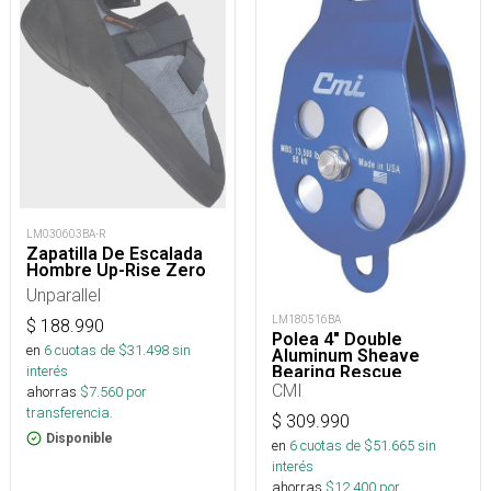
LM030603BA-R
Zapatilla De Escalada
Hombre Up-Rise Zero
Unparallel
LM180516BA
$
188.990
Polea 4" Double
en
6
cuotas de $
31.498
sin
Aluminum Sheave
interés
Bearing Rescue
CMI
ahorras
$
7.560
por
transferencia.
$
309.990
Disponible
en
6
cuotas de $
51.665
sin
interés
ahorras
$
12.400
por