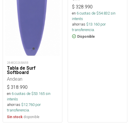
$
328.990
en
6
cuotas de $
54.832
sin
interés
ahorras
$
13.160
por
transferencia.
Disponible
28482026BARB
Tabla de Surf
Softboard
Andean
$
318.990
en
6
cuotas de $
53.165
sin
interés
ahorras
$
12.760
por
transferencia.
disponible
Sin stock