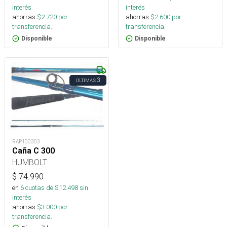
interés
interés
ahorras
$
2.720
por
ahorras
$
2.600
por
transferencia.
transferencia.
Disponible
Disponible
3
ÚLTIMAS
RAP100303
Caña C 300
HUMBOLT
$
74.990
en
6
cuotas de $
12.498
sin
interés
ahorras
$
3.000
por
transferencia.