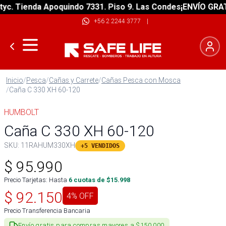
. Tienda Apoquindo 7331. Piso 9. Las Condes
¡ENVÍO GRATIS!
+56 2 2244 3777
|
Inicio
/
Pesca
/
Cañas y Carrete
/
Cañas Pesca con Mosca
/
Caña C 330 XH 60-120
HUMBOLT
Caña C 330 XH 60-120
SKU:
11RAHUM330XH
+5 VENDIDOS
$
95.990
Precio Tarjetas: Hasta
6
cuotas de $
15.998
$
92.150
4
% OFF
Precio Transferencia Bancaria
Envío gratis para compras mayores a $150.000