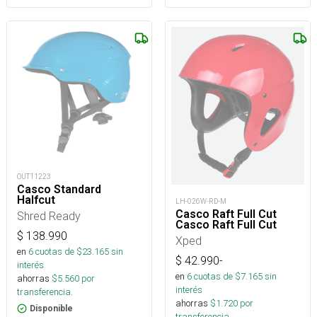
OUT11223
Casco Standard
Halfcut
LH-026W-RD-M
Casco Raft Full Cut
Shred Ready
Casco Raft Full Cut
$
138.990
Xped
en
6
cuotas de $
23.165
sin
$
42.990
-
interés
en
6
cuotas de $
7.165
sin
ahorras
$
5.560
por
interés
transferencia.
ahorras
$
1.720
por
Disponible
transferencia.