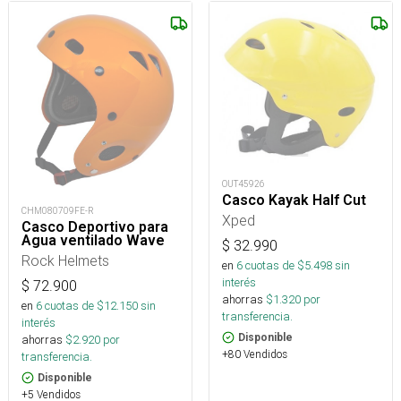
OUT45926
Casco Kayak Half Cut
CHM080709FE-R
Xped
Casco Deportivo para
Agua ventilado Wave
$
32.990
Rock Helmets
en
6
cuotas de $
5.498
sin
interés
$
72.900
ahorras
$
1.320
por
en
6
cuotas de $
12.150
sin
transferencia.
interés
Disponible
ahorras
$
2.920
por
+80 Vendidos
transferencia.
Disponible
+5 Vendidos