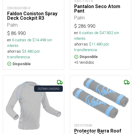
TOD171101-R
Pantalon Seco Atom
ODR280603BR-R
Pant
Faldon Coniston Spray
Palm
Deck Cockpit R3
Palm
$
286.990
en
6
cuotas de $
47.832
sin
$
86.990
interés
en
6
cuotas de $
14.498
sin
ahorras
$
11.480
por
interés
transferencia.
ahorras
$
3.480
por
transferencia.
Disponible
+5 Vendidos
Disponible
ÚLTIMA UNIDAD
OD310706BA
Protector Barra Roof