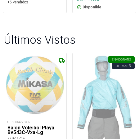
+5 Vendidos
Disponible
Últimos Vistos
ENVÍO
GRATIS
3
ÚLTIMAS
GIL210427BA-R
Balon Voleibol Playa
Bv543C-Vxa-Lg