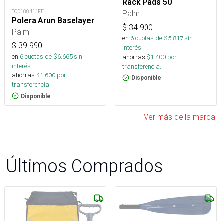
Rack Pads 50
TOD100411FE
Palm
Polera Arun Baselayer
$
34.900
Palm
en
6
cuotas de $
5.817
sin
$
39.990
interés
en
6
cuotas de $
6.665
sin
ahorras
$
1.400
por
interés
transferencia.
ahorras
$
1.600
por
Disponible
transferencia.
Disponible
Ver más de la marca
Últimos Comprados