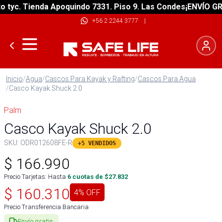
c. Tienda Apoquindo 7331. Piso 9. Las Condes
¡ENVÍO GRATIS
+56 2 2244 3777
|
Inicio
/
Agua
/
Cascos Para Kayak y Rafting
/
Cascos Para Agua
/
Casco Kayak Shuck 2.0
Palm
Casco Kayak Shuck 2.0
SKU:
ODR012608FE-R
+5 VENDIDOS
$
166.990
Precio Tarjetas: Hasta
6
cuotas de $
27.832
$
160.310
4
% OFF
Precio Transferencia Bancaria
Envío gratis