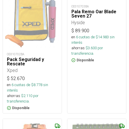
OD310703BA
Pala Remo Oar Blade
Seven 27
Hyside
$
89.900
en
6
cuotas de $
14.983
sin
interés
ahorras
$
3.600
por
transferencia.
OD310702BA
Pack Seguridad y
Disponible
Rescate
Xped
$
52.670
en
6
cuotas de $
8.778
sin
interés
ahorras
$
2.110
por
transferencia.
Disponible