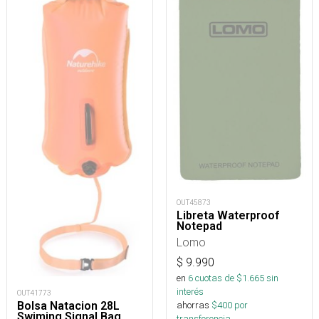
OUT45873
Libreta Waterproof
Notepad
Lomo
$
9.990
en
6
cuotas de $
1.665
sin
interés
OUT41773
ahorras
$
400
por
Bolsa Natacion 28L
Swiming Signal Bag
transferencia.