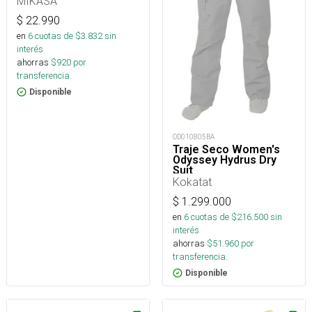
MIKASA
$
22.990
en
6
cuotas de $
3.832
sin
interés
ahorras
$
920
por
transferencia.
Disponible
OD010805BA
Traje Seco Women's
Odyssey Hydrus Dry
Suit
Kokatat
$
1.299.000
en
6
cuotas de $
216.500
sin
interés
ahorras
$
51.960
por
transferencia.
Disponible