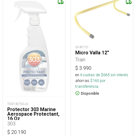
G040710
Micro Valla 12"
Train
$
3.990
en
6
cuotas de $
665
sin interés
ahorras
$
160
por
transferencia.
Disponible
TIOD140700JA
Protector 303 Marine
Aerospace Protectant,
16 Oz
303
$
20.190