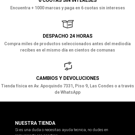
6 CUOTAS SIN INTERESES
Encuentra + 1000 marcas y paga en 6 cuotas sin intereses
DESPACHO 24 HORAS
Compra miles de productos seleccionados antes del mediodía
recibes en el mismo día en cientos de comunas
CAMBIOS Y DEVOLUCIONES
Tienda física en Av. Apoquindo 7331, Piso 9, Las Condes o a través
de WhatsApp
NUESTRA TIENDA
Si es una duda o necesitas ayuda tecnica, no dudes en