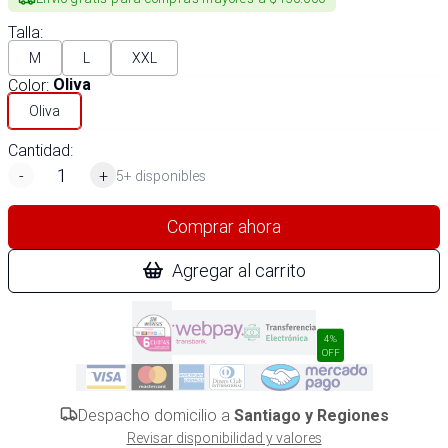
Talla
:
M
L
XXL
Color
:
Oliva
Oliva
Cantidad:
-
+
5+ disponibles
Comprar ahora
Agregar al carrito
4%
OFF
Despacho domicilio a
Santiago y Regiones
Revisar disponibilidad y valores