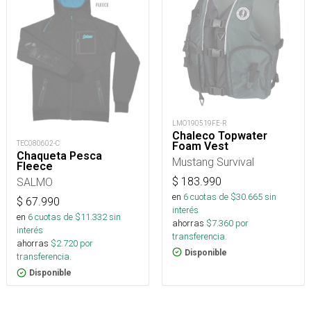
LMO190519FE-R
Chaleco Topwater
TEC080602-C
Foam Vest
Chaqueta Pesca
Mustang Survival
Fleece
$
183.990
SALMO
en
6
cuotas de $
30.665
sin
$
67.990
interés
en
6
cuotas de $
11.332
sin
ahorras
$
7.360
por
interés
transferencia.
ahorras
$
2.720
por
Disponible
transferencia.
Disponible