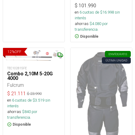
$
101.990
en
6
cuotas de $
16.998
sin
interés
ahorras
$
4.080
por
transferencia.
Disponible
12
%
OFF
ENVÍO
GRATIS
ÚLTIMA UNIDAD
TEC102815FE
Combo 2,10M 5-20G
4000
Fulcrum
$
21.111
$
23.990
en
6
cuotas de $
3.519
sin
interés
ahorras
$
840
por
transferencia.
Disponible