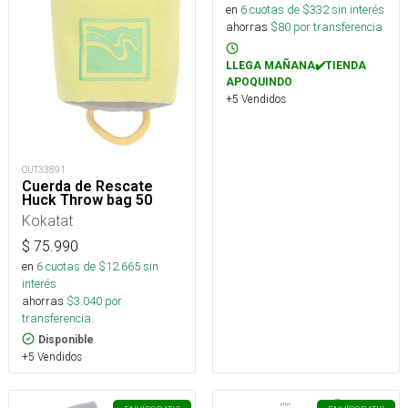
en
6
cuotas de $
332
sin interés
ahorras
$
80
por transferencia.
LLEGA MAÑANA✔️TIENDA
APOQUINDO
+5 Vendidos
OUT33891
Cuerda de Rescate
Huck Throw bag 50
Kokatat
$
75.990
en
6
cuotas de $
12.665
sin
interés
ahorras
$
3.040
por
transferencia.
Disponible
+5 Vendidos