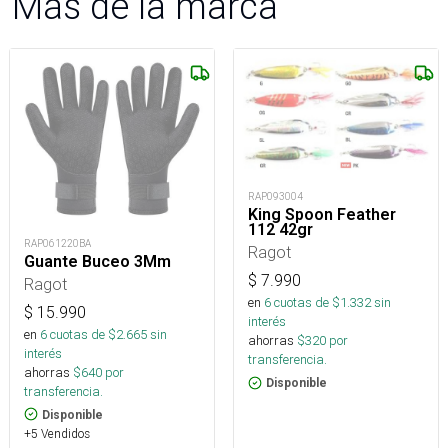
Más de la marca
RAP093004
King Spoon Feather
112 42gr
RAP061220BA
Ragot
Guante Buceo 3Mm
$
7.990
Ragot
en
6
cuotas de $
1.332
sin
$
15.990
interés
en
6
cuotas de $
2.665
sin
ahorras
$
320
por
interés
transferencia.
ahorras
$
640
por
Disponible
transferencia.
Disponible
+5 Vendidos