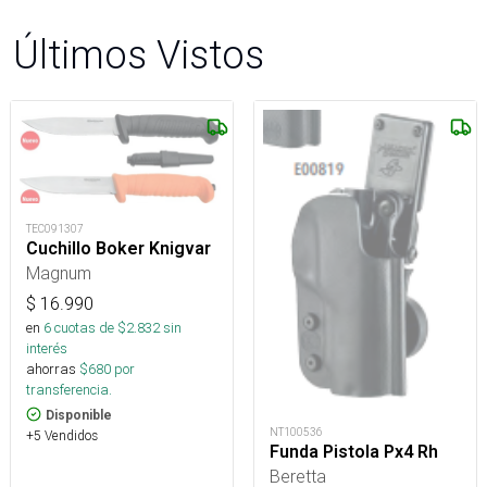
Últimos Vistos
TEC091307
Cuchillo Boker Knigvar
Magnum
$
16.990
en
6
cuotas de $
2.832
sin
interés
ahorras
$
680
por
transferencia.
Disponible
NT100536
+5 Vendidos
Funda Pistola Px4 Rh
Beretta