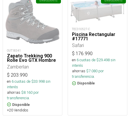
ENVÍO
GRATIS
ENVÍO
GRATIS
TEC310527-C
Piscina Rectangular
#17771
Safari
OUT18341
$
176.990
Zapato Trekking 900
Rolle Evo GTX Hombre
en
6
cuotas de $
29.498
sin
interés
Zamberlan
ahorras
$
7.080
por
$
203.990
transferencia.
en
6
cuotas de $
33.998
sin
Disponible
interés
ahorras
$
8.160
por
transferencia.
Disponible
+20 Vendidos