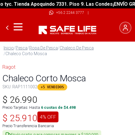
yc. Tienda Apoquindo 7331. Piso 9. Las Condes
¡ENVÍO GRATI
+56 2 2244 3777
|
Inicio
/
Pesca
/
Ropa De Pesca
/
Chaleco De Pesca
/
Chaleco Corto Mosca
Ragot
Chaleco Corto Mosca
SKU:
RAP1111002
+5 VENDIDOS
$
26.990
Precio Tarjetas: Hasta
6
cuotas de $
4.498
$
25.910
4
% OFF
Precio Transferencia Bancaria
Envío gratis para compras mayores a $150.000