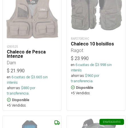
RAP270824-C
Chaleco 10 bolsillos
t280525
Ragot
Chaleco de Pesca
Intenze
$
23.990
Dam
en
6
cuotas de $
3.998
sin
interés
$
21.990
ahorras
$
960
por
en
6
cuotas de $
3.665
sin
transferencia.
interés
ahorras
$
880
por
Disponible
transferencia.
+5 Vendidos
Disponible
+5 Vendidos
ENVÍO
GRATIS