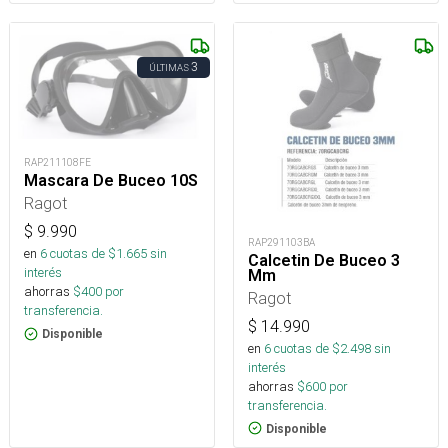
3
ÚLTIMAS
RAP211108FE
Mascara De Buceo 10S
Ragot
$
9.990
RAP291103BA
en
6
cuotas de $
1.665
sin
Calcetin De Buceo 3
interés
Mm
ahorras
$
400
por
Ragot
transferencia.
$
14.990
Disponible
en
6
cuotas de $
2.498
sin
interés
ahorras
$
600
por
transferencia.
Disponible