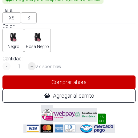
Talla
:
XS
S
Color
:
Negro
Rosa Negro
Cantidad:
-
+
2 disponibles
Comprar ahora
Agregar al carrito
4%
OFF