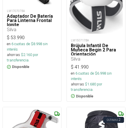
LM170707BA
Adaptador De Batería
Para Linterna Frontal
Ignite
Silva
$
53.990
LM150717BA
en
6
cuotas de $
8.998
sin
Brújula Infantil De
interés
Muñeca Begin 2 Para
Orientación
ahorras
$
2.160
por
Silva
transferencia.
$
41.990
Disponible
en
6
cuotas de $
6.998
sin
interés
ahorras
$
1.680
por
transferencia.
Disponible
2
ÚLTIMAS