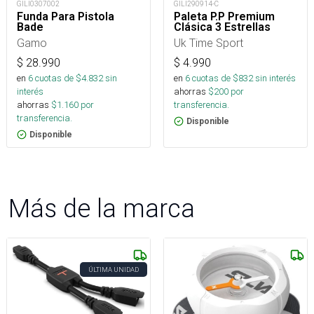
GILI0307002
GILI290914-C
Funda Para Pistola
Paleta P.P Premium
Bade
Clásica 3 Estrellas
Gamo
Uk Time Sport
$
28.990
$
4.990
en
6
cuotas de $
4.832
sin
en
6
cuotas de $
832
sin interés
interés
ahorras
$
200
por
ahorras
$
1.160
por
transferencia.
transferencia.
Disponible
Disponible
Más de la marca
ÚLTIMA UNIDAD