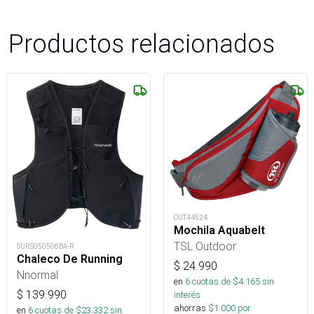
Productos relacionados
OUT44524
Mochila Aquabelt
TSL Outdoor
SURS050506BA-R
Chaleco De Running
$
24.990
Nnormal
en
6
cuotas de $
4.165
sin
$
139.990
interés
ahorras
$
1.000
por
en
6
cuotas de $
23.332
sin