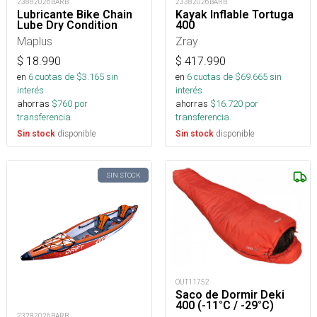
23882026BARB
23382026BARB
Lubricante Bike Chain
Kayak Inflable Tortuga
Lube Dry Condition
400
Maplus
Zray
$
18.990
$
417.990
en
6
cuotas de $
3.165
sin
en
6
cuotas de $
69.665
sin
interés
interés
ahorras
$
760
por
ahorras
$
16.720
por
transferencia.
transferencia.
disponible
disponible
Sin stock
Sin stock
SIN STOCK
OUT11752
Saco de Dormir Deki
400 (-11°C / -29°C)
23282026BARB