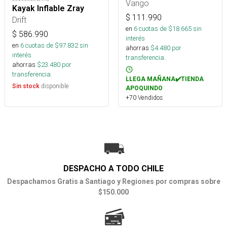
Vango
Kayak Inflable Zray
$
111.990
Drift
en
6
cuotas de $
18.665
sin
$
586.990
interés
en
6
cuotas de $
97.832
sin
ahorras
$
4.480
por
interés
transferencia.
ahorras
$
23.480
por
transferencia.
LLEGA MAÑANA✔️TIENDA
disponible
Sin stock
APOQUINDO
+70 Vendidos
DESPACHO A TODO CHILE
Despachamos Gratis a Santiago y Regiones por compras sobre
$150.000