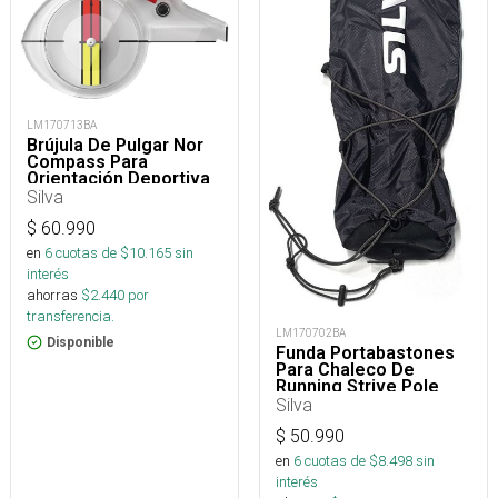
LM170713BA
Brújula De Pulgar Nor
Compass Para
Orientación Deportiva
Silva
$
60.990
en
6
cuotas de $
10.165
sin
interés
ahorras
$
2.440
por
transferencia.
LM170702BA
Disponible
Funda Portabastones
Para Chaleco De
Running Strive Pole
Quiver
Silva
$
50.990
en
6
cuotas de $
8.498
sin
interés