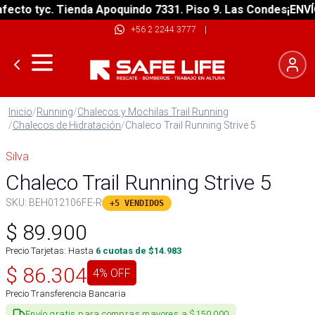
to tyc. Tienda Apoquindo 7331. Piso 9. Las Condes
¡ENVÍO G
+56 2 2244 3777
|
Inicio
/
Running
/
Chalecos y Mochilas Trail Running
/
Chalecos de Hidratación
/
Chaleco Trail Running Strive 5
Silva
Chaleco Trail Running Strive 5
SKU:
BEH012106FE-R
+5 VENDIDOS
$
89.900
Precio Tarjetas: Hasta
6
cuotas de $
14.983
$
86.304
4
% OFF
Precio Transferencia Bancaria
Envío gratis para compras mayores a $150.000