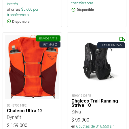
transferencia.
interés
ahorras
$
5.600
por
Disponible
transferencia.
Disponible
ENVÍO
GRATIS
2
ÚLTIMAS
ÚLTIMA UNIDAD
BEH012105FE
Chaleco Trail Running
Strive 10
BEH270314FE
Chaleco Ultra 12
Silva
Dynafit
$
99.900
$
159.000
en
6
cuotas de $
16.650
sin