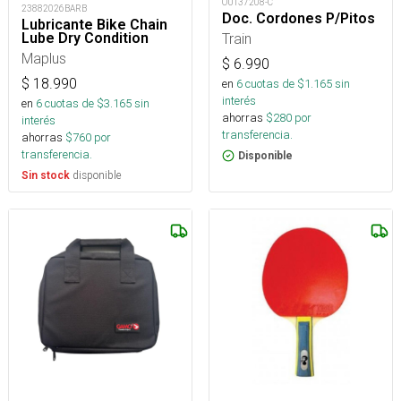
OUT37208-C
23882026BARB
Doc. Cordones P/Pitos
Lubricante Bike Chain
Lube Dry Condition
Train
Maplus
$
6.990
$
18.990
en
6
cuotas de $
1.165
sin
interés
en
6
cuotas de $
3.165
sin
ahorras
$
280
por
interés
transferencia.
ahorras
$
760
por
transferencia.
Disponible
disponible
Sin stock