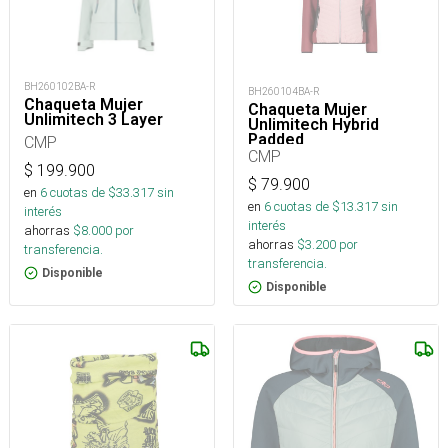
BH260102BA-R
BH260104BA-R
Chaqueta Mujer
Chaqueta Mujer
Unlimitech 3 Layer
Unlimitech Hybrid
Padded
CMP
CMP
$
199.900
$
79.900
en
6
cuotas de $
33.317
sin
en
6
cuotas de $
13.317
sin
interés
interés
ahorras
$
8.000
por
ahorras
$
3.200
por
transferencia.
transferencia.
Disponible
Disponible