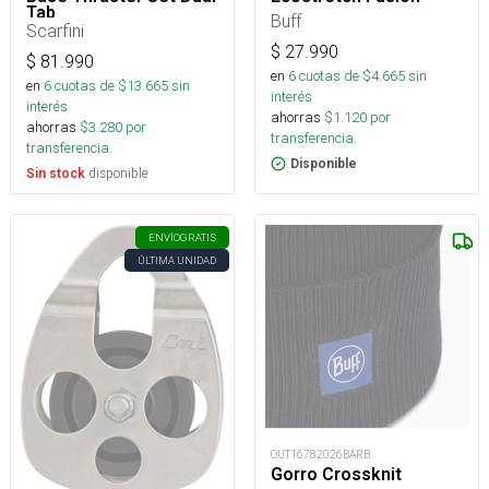
Tab
Buff
Scarfini
$
27.990
$
81.990
en
6
cuotas de $
4.665
sin
en
6
cuotas de $
13.665
sin
interés
interés
ahorras
$
1.120
por
ahorras
$
3.280
por
transferencia.
transferencia.
Disponible
disponible
Sin stock
ENVÍO
GRATIS
ÚLTIMA UNIDAD
OUT16782026BARB
Gorro Crossknit