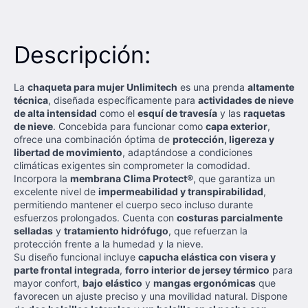
Descripción:
La
chaqueta para mujer Unlimitech
es una prenda
altamente
técnica
, diseñada específicamente para
actividades de nieve
de alta intensidad
como el
esquí de travesía
y las
raquetas
de nieve
. Concebida para funcionar como
capa exterior
,
ofrece una combinación óptima de
protección, ligereza y
libertad de movimiento
, adaptándose a condiciones
climáticas exigentes sin comprometer la comodidad.
Incorpora la
membrana Clima Protect®
, que garantiza un
excelente nivel de
impermeabilidad y transpirabilidad
,
permitiendo mantener el cuerpo seco incluso durante
esfuerzos prolongados. Cuenta con
costuras parcialmente
selladas
y
tratamiento hidrófugo
, que refuerzan la
protección frente a la humedad y la nieve.
Su diseño funcional incluye
capucha elástica con visera y
parte frontal integrada
,
forro interior de jersey térmico
para
mayor confort,
bajo elástico
y
mangas ergonómicas
que
favorecen un ajuste preciso y una movilidad natural. Dispone