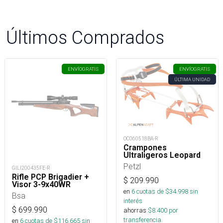
Últimos Comprados
ENVÍO
GRATIS
ENVÍO
GRATIS
ÚLTIMA UNIDAD
OC060518BA-R
Crampones
Ultraligeros Leopard
Petzl
GILI200435FE-R
Rifle PCP Brigadier +
$
209.990
Visor 3-9x40WR
en
6
cuotas de $
34.998
sin
Bsa
interés
$
699.990
ahorras
$
8.400
por
transferencia.
en
6
cuotas de $
116.665
sin