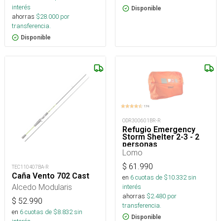
interés
Disponible
ahorras
$
28.000
por
transferencia.
Disponible
ODR300601BR-R
Refugio Emergency
Storm Shelter 2-3 - 2
personas
Lomo
$
61.990
TEC110407BA-R
Caña Vento 702 Cast
en
6
cuotas de $
10.332
sin
Alcedo Modularis
interés
ahorras
$
2.480
por
$
52.990
transferencia.
en
6
cuotas de $
8.832
sin
Disponible