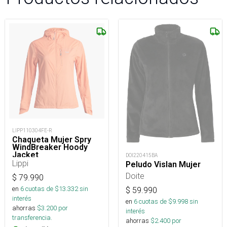
LIPP110304FE-R
Chaqueta Mujer Spry
WindBreaker Hoody
Jacket
DOI220415BA
Lippi
Peludo Vislan Mujer
Doite
$
79.990
en
6
cuotas de $
13.332
sin
$
59.990
interés
en
6
cuotas de $
9.998
sin
ahorras
$
3.200
por
interés
transferencia.
ahorras
$
2.400
por