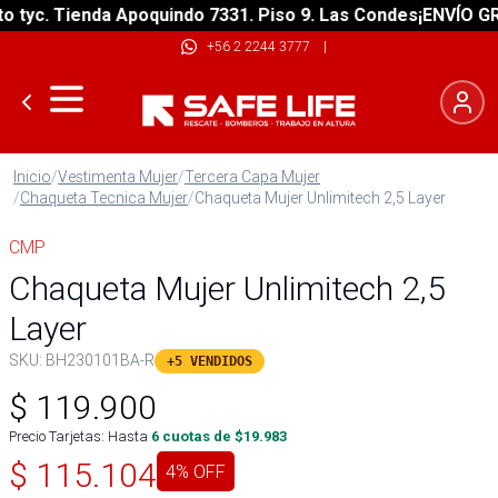
yc. Tienda Apoquindo 7331. Piso 9. Las Condes
¡ENVÍO GRATI
+56 2 2244 3777
|
Inicio
/
Vestimenta Mujer
/
Tercera Capa Mujer
/
Chaqueta Tecnica Mujer
/
Chaqueta Mujer Unlimitech 2,5 Layer
CMP
Chaqueta Mujer Unlimitech 2,5
Layer
SKU:
BH230101BA-R
+5 VENDIDOS
$
119.900
Precio Tarjetas: Hasta
6
cuotas de $
19.983
$
115.104
4
% OFF