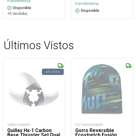
transferencia.
transferencia.
Disponible
Disponible
+5 Vendidos
Últimos Vistos
SIN STOCK
25882026BARB
OUT19682026BARB
Quillas Hx-1 Carbon
Gorro Reversible
Base Thruster Set Dual
Ecostretch Fusión