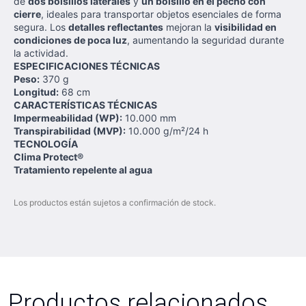
de
dos bolsillos laterales
y
un bolsillo en el pecho con
cierre
, ideales para transportar objetos esenciales de forma
segura. Los
detalles reflectantes
mejoran la
visibilidad en
condiciones de poca luz
, aumentando la seguridad durante
la actividad.
ESPECIFICACIONES TÉCNICAS
Peso:
370 g
Longitud:
68 cm
CARACTERÍSTICAS TÉCNICAS
Impermeabilidad (WP):
10.000 mm
Transpirabilidad (MVP):
10.000 g/m²/24 h
TECNOLOGÍA
Clima Protect®
Tratamiento repelente al agua
Los productos están sujetos a confirmación de stock.
Productos relacionados