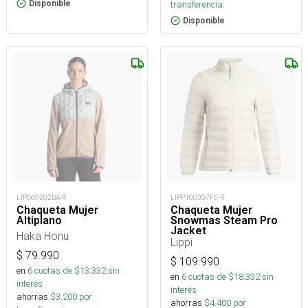
Disponible
transferencia.
Disponible
LIP060202BA-R
LIPP100307FE-R
Chaqueta Mujer
Chaqueta Mujer
Altiplano
Snowmas Steam Pro
Jacket
Haka Honu
Lippi
$
79.990
$
109.990
en
6
cuotas de $
13.332
sin
en
6
cuotas de $
18.332
sin
interés
interés
ahorras
$
3.200
por
ahorras
$
4.400
por