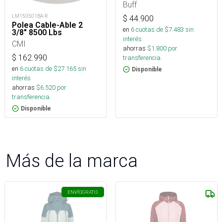
Buff
LM150501BA-R
$
44.900
Polea Cable-Able 2
en
6
cuotas de $
7.483
sin
3/8" 8500 Lbs
interés
CMI
ahorras
$
1.800
por
$
162.990
transferencia.
en
6
cuotas de $
27.165
sin
Disponible
interés
ahorras
$
6.520
por
transferencia.
Disponible
Más de la marca
ENVÍO
GRATIS