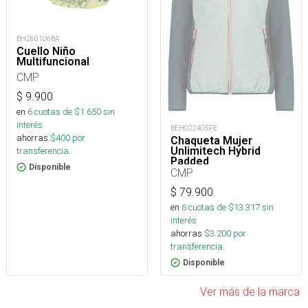
BH260106BA
Cuello Niño
Multifuncional
CMP
$
9.900
en
6
cuotas de $
1.650
sin
interés
BEH022405FE
ahorras
$
400
por
Chaqueta Mujer
Unlimitech Hybrid
transferencia.
Padded
Disponible
CMP
$
79.900
en
6
cuotas de $
13.317
sin
interés
ahorras
$
3.200
por
transferencia.
Disponible
Ver más de la marca