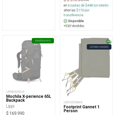
en
6
cuotas de $
448
sin interés
ahorras
$
110
por
transferencia.
Disponible
+530 Vendidos
ENVÍO
GRATIS
ÚLTIMA UNIDAD
LIP080303GI-R
Mochila X-perience 65L
Backpack
LM210533BA-R
Lippi
Footprint Gannet 1
Person
$
169.990