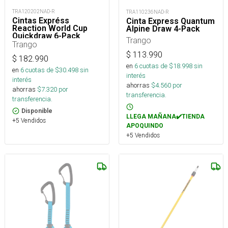
TRA120202NAD-R
TRA110236NAD-R
Cintas Expréss
Cinta Express Quantum
Reaction World Cup
Alpine Draw 4-Pack
Quickdraw 6-Pack
Trango
Trango
$
113.990
$
182.990
en
6
cuotas de $
18.998
sin
en
6
cuotas de $
30.498
sin
interés
interés
ahorras
$
4.560
por
ahorras
$
7.320
por
transferencia.
transferencia.
Disponible
LLEGA MAÑANA✔️TIENDA
+5 Vendidos
APOQUINDO
+5 Vendidos