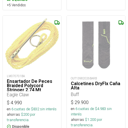
+5 Vendidos
LM070701BA
OUT13982026BARB
Ensartador De Peces
Calcetines DryFlx Caña
Braided Polycord
Alta
Stringer 2.74 Mt
Buff
Eagle Claw
$
29.900
$
4.990
en
6
cuotas de $
4.983
sin
en
6
cuotas de $
832
sin interés
interés
ahorras
$
200
por
ahorras
$
1.200
por
transferencia.
transferencia.
Disponible