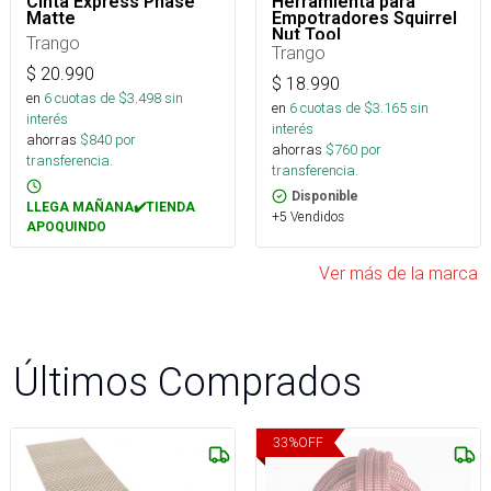
Cinta Express Phase
Herramienta para
Matte
Empotradores Squirrel
Nut Tool
Trango
Trango
$
20.990
$
18.990
en
6
cuotas de $
3.498
sin
en
6
cuotas de $
3.165
sin
interés
interés
ahorras
$
840
por
ahorras
$
760
por
transferencia.
transferencia.
Disponible
LLEGA MAÑANA✔️TIENDA
+5 Vendidos
APOQUINDO
Ver más de la marca
Últimos Comprados
33
%
OFF