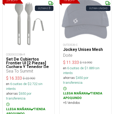
29
%
OFF
19
%
OFF
3
ÚLTIMAS
ÚLTIMA UNIDAD
OUT33536-C
Jockey Unisex Mesh
Doite
COS200323BA-R
Set De Cubiertos
$
11.333
Frontier Ul [2 Piezas]
$
13.990
Cuchara Y Tenedor De
en
6
cuotas de $
1.889
sin
Mango Largo
Sea To Summit
interés
ahorras
$
450
por
$
16.333
$
22.900
transferencia.
en
6
cuotas de $
2.722
sin
interés
ahorras
$
650
por
LLEGA MAÑANA✔️TIENDA
APOQUINDO
transferencia.
+5 Vendidos
LLEGA MAÑANA✔️TIENDA
APOQUINDO