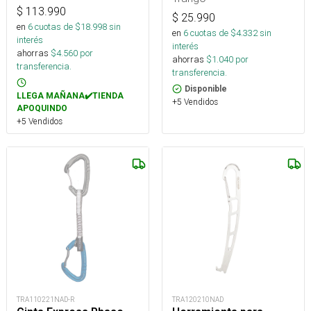
$
113.990
$
25.990
en
6
cuotas de $
18.998
sin
en
6
cuotas de $
4.332
sin
interés
interés
ahorras
$
4.560
por
ahorras
$
1.040
por
transferencia.
transferencia.
Disponible
LLEGA MAÑANA✔️TIENDA
+5 Vendidos
APOQUINDO
+5 Vendidos
TRA110221NAD-R
TRA120210NAD