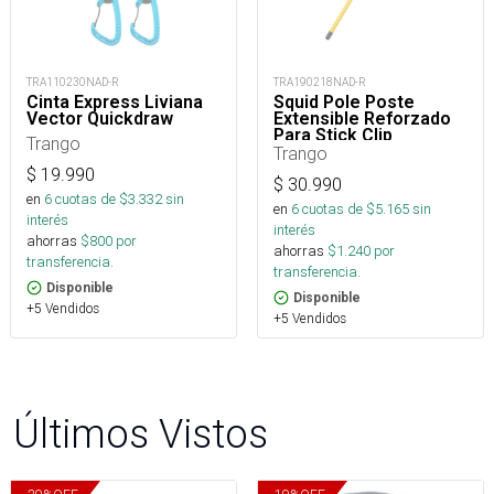
TRA110230NAD-R
TRA190218NAD-R
Cinta Express Liviana
Squid Pole Poste
Vector Quickdraw
Extensible Reforzado
Para Stick Clip
Trango
Trango
$
19.990
$
30.990
en
6
cuotas de $
3.332
sin
en
6
cuotas de $
5.165
sin
interés
interés
ahorras
$
800
por
ahorras
$
1.240
por
transferencia.
transferencia.
Disponible
Disponible
+5 Vendidos
+5 Vendidos
Últimos Vistos