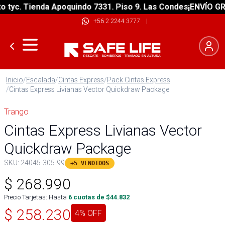
yc. Tienda Apoquindo 7331. Piso 9. Las Condes
¡ENVÍO GRATI
+56 2 2244 3777
|
Inicio
/
Escalada
/
Cintas Express
/
Pack Cintas Express
/
Cintas Express Livianas Vector Quickdraw Package
Trango
Cintas Express Livianas Vector
Quickdraw Package
SKU:
24045-305-99
+5 VENDIDOS
$
268.990
Precio Tarjetas: Hasta
6
cuotas de $
44.832
$
258.230
4
% OFF