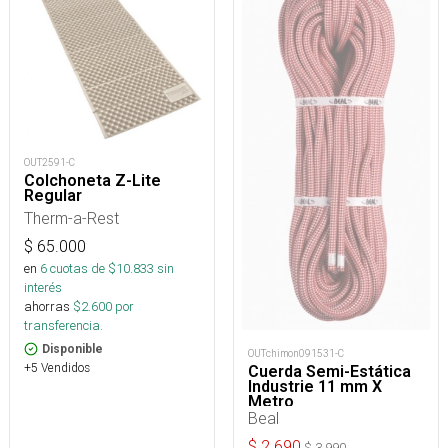
OUT2591-C
Colchoneta Z-Lite
Regular
Therm-a-Rest
$
65.000
en
6
cuotas de $
10.833
sin
interés
ahorras
$
2.600
por
transferencia.
Disponible
OUTchimon091531-C
+5 Vendidos
Cuerda Semi-Estática
Industrie 11 mm X
Metro
Beal
$
2.690
$
3.990