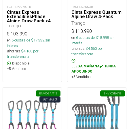
TRA110229NAD-R
TRA110236NAD-R
Cintas Express
Cinta Express Quantum
ExtensiblesPhase
Alpine Draw 4-Pack
Alpine Draw Pack x4
Trango
Trango
$
113.990
$
103.990
en
6
cuotas de $
18.998
sin
en
6
cuotas de $
17.332
sin
interés
interés
ahorras
$
4.560
por
ahorras
$
4.160
por
transferencia.
transferencia.
Disponible
LLEGA MAÑANA✔️TIENDA
+5 Vendidos
APOQUINDO
+5 Vendidos
ENVÍO
GRATIS
ENVÍO
GRATIS
3
ÚLTIMAS