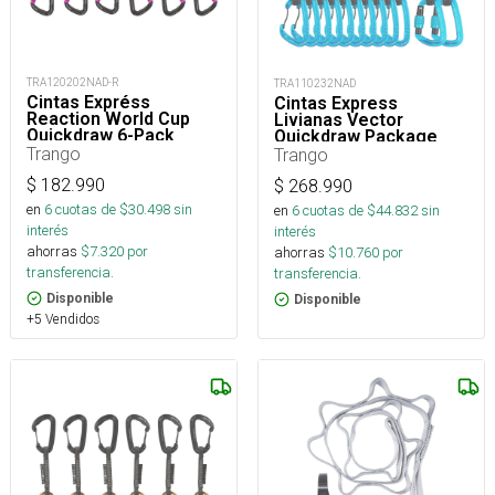
TRA120202NAD-R
TRA110232NAD
Cintas Expréss
Cintas Express
Reaction World Cup
Livianas Vector
Quickdraw 6-Pack
Quickdraw Package
Trango
Trango
$
182.990
$
268.990
en
6
cuotas de $
30.498
sin
en
6
cuotas de $
44.832
sin
interés
interés
ahorras
$
7.320
por
ahorras
$
10.760
por
transferencia.
transferencia.
Disponible
Disponible
+5 Vendidos