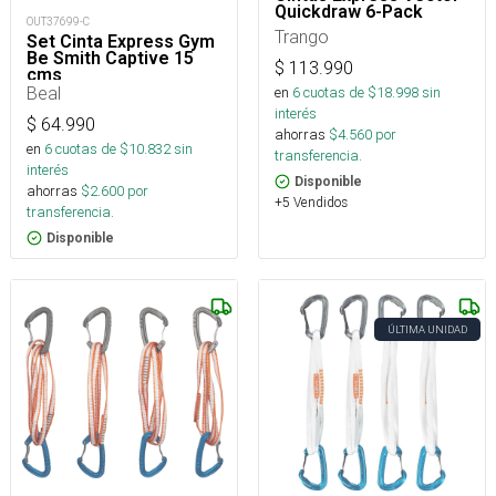
Quickdraw 6-Pack
OUT37699-C
Trango
Set Cinta Express Gym
Be Smith Captive 15
$
113.990
cms
Beal
en
6
cuotas de $
18.998
sin
interés
$
64.990
ahorras
$
4.560
por
en
6
cuotas de $
10.832
sin
transferencia.
interés
Disponible
ahorras
$
2.600
por
+5 Vendidos
transferencia.
Disponible
ÚLTIMA UNIDAD