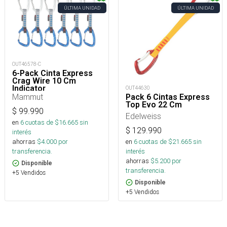
ÚLTIMA UNIDAD
ÚLTIMA UNIDAD
OUT46578-C
6-Pack Cinta Express
Crag Wire 10 Cm
Indicator
OUT44630
Mammut
Pack 6 Cintas Express
Top Evo 22 Cm
$
99.990
Edelweiss
en
6
cuotas de $
16.665
sin
$
129.990
interés
ahorras
$
4.000
por
en
6
cuotas de $
21.665
sin
transferencia.
interés
ahorras
$
5.200
por
Disponible
transferencia.
+5 Vendidos
Disponible
+5 Vendidos