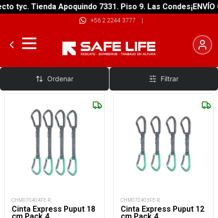
o tyc. Tienda Apoquindo 7331. Piso 9. Las Condes
¡ENVÍO GR
+56 2 2244 3777
|
Pack Cintas Express
Ordenar
Filtrar
CHM070404FE-R
CHM070403FE-R
Cinta Express Puput 18
Cinta Express Puput 12
cm Pack 4
cm Pack 4