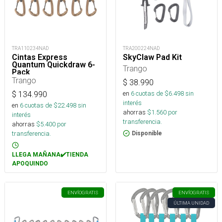
TRA110234NAD
TRA200224NAD
Cintas Express
SkyClaw Pad Kit
Quantum Quickdraw 6-
Trango
Pack
Trango
$
38.990
en
6
cuotas de $
6.498
sin
$
134.990
interés
en
6
cuotas de $
22.498
sin
ahorras
$
1.560
por
interés
transferencia.
ahorras
$
5.400
por
transferencia.
Disponible
LLEGA MAÑANA✔️TIENDA
APOQUINDO
ENVÍO
GRATIS
ENVÍO
GRATIS
ÚLTIMA UNIDAD