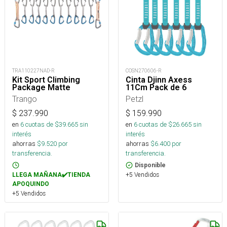
TRA110227NAD-R
COSN270606-R
Kit Sport Climbing
Cinta Djinn Axess
Package Matte
11Cm Pack de 6
Trango
Petzl
$
237.990
$
159.990
en
6
cuotas de $
39.665
sin
en
6
cuotas de $
26.665
sin
interés
interés
ahorras
$
9.520
por
ahorras
$
6.400
por
transferencia.
transferencia.
Disponible
+5 Vendidos
LLEGA MAÑANA✔️TIENDA
APOQUINDO
+5 Vendidos