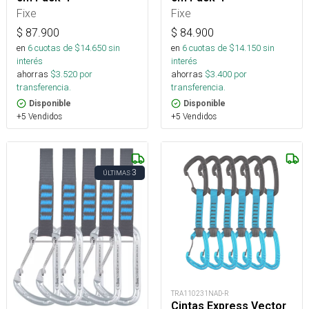
Fixe
Fixe
$
87.900
$
84.900
en
6
cuotas de $
14.650
sin
en
6
cuotas de $
14.150
sin
interés
interés
ahorras
$
3.520
por
ahorras
$
3.400
por
transferencia.
transferencia.
Disponible
Disponible
+5 Vendidos
+5 Vendidos
3
ÚLTIMAS
TRA110231NAD-R
Cintas Express Vector