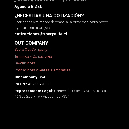
¿Necesitas ayuda en Marketing Digital - Comercial?
Agencia BIZEN
¿NECESITAS UNA COTIZACIÓN?
Escríbenos y te responderemos a la brevedad para poder
ayudarte en tu proyecto.
cotizaciones@sherpalife.cl
OUT COMPANY
Sobre Out Company
Términos y Condiciones
Devoluciones
Cotizaciones y ventas a empresas
Outcompany SpA
RUT Nº76.266.293-0
Cristobal Octavio Alvarez Tapia -
Representante Legal:
16.366.285-k - Av Apoquindo 7331