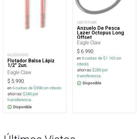
LM070704BA
Anzuelo De Pesca
Lazer Octopus Long
Offset
Eagle Claw
$
6.990
GILI200410FE
en
6
cuotas de $
1.165
sin
Flotador Balsa Lápiz
interés
1/2" 2un.
ahorras
$
280
por
Eagle Claw
transferencia.
$
5.990
Disponible
en
6
cuotas de $
998
sin interés
ahorras
$
240
por
transferencia.
Disponible