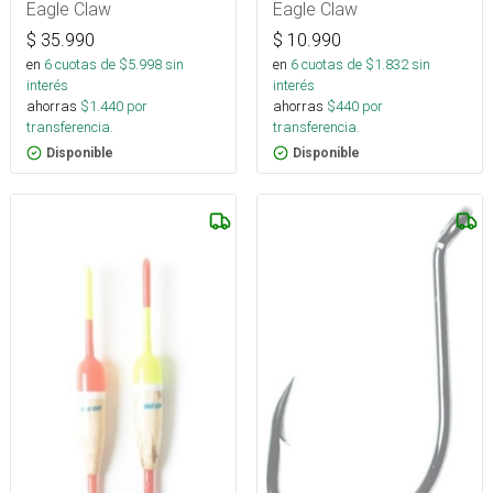
Piezas
Eagle Claw
Eagle Claw
$
10.990
$
35.990
en
6
cuotas de $
1.832
sin
en
6
cuotas de $
5.998
sin
interés
interés
ahorras
$
440
por
ahorras
$
1.440
por
transferencia.
transferencia.
Disponible
Disponible