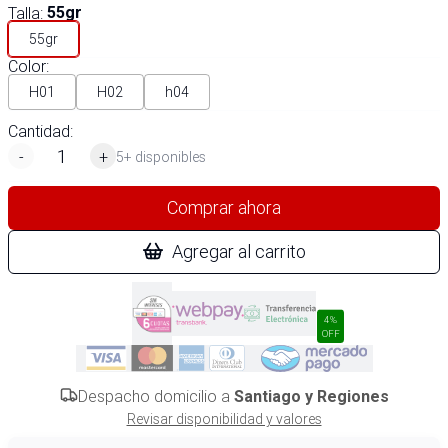
Talla
:
55gr
55gr
Color
:
H01
H02
h04
Cantidad:
-
+
5+ disponibles
Comprar ahora
Agregar al carrito
4%
OFF
Despacho domicilio a
Santiago y Regiones
Revisar disponibilidad y valores