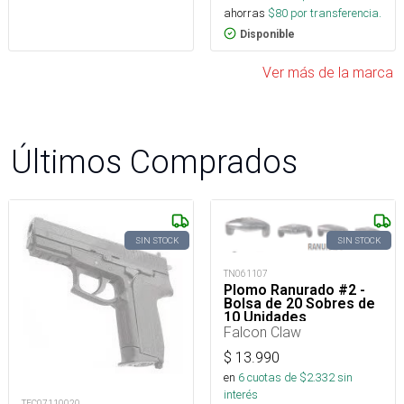
ahorras
$
80
por transferencia.
Disponible
Ver más de la marca
Últimos Comprados
SIN STOCK
SIN STOCK
TN061107
Plomo Ranurado #2 -
Bolsa de 20 Sobres de
10 Unidades
Falcon Claw
$
13.990
en
6
cuotas de $
2.332
sin
interés
TEC07110020