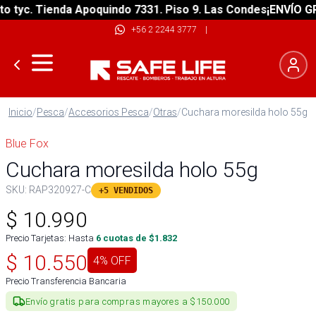
tyc. Tienda Apoquindo 7331. Piso 9. Las Condes
¡ENVÍO GRAT
+56 2 2244 3777
|
Inicio
/
Pesca
/
Accesorios Pesca
/
Otras
/
Cuchara moresilda holo 55g
Blue Fox
Cuchara moresilda holo 55g
SKU:
RAP320927-C
+5 VENDIDOS
$
10.990
Precio Tarjetas: Hasta
6
cuotas de $
1.832
$
10.550
4
% OFF
Precio Transferencia Bancaria
Envío gratis para compras mayores a $150.000