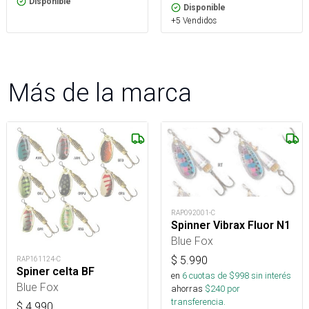
Disponible
Disponible
+5 Vendidos
Más de la marca
RAP092001-C
Spinner Vibrax Fluor N1
Blue Fox
$
5.990
RAP161124-C
Spiner celta BF
en
6
cuotas de $
998
sin interés
Blue Fox
ahorras
$
240
por
transferencia.
$
4.990