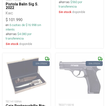
ahorras
$
560
por
Pistola Balin Sig S.
transferencia.
2022
disponible
Sin stock
Kwc
$
101.990
en
6
cuotas de $
16.998
sin
interés
ahorras
$
4.080
por
transferencia.
disponible
Sin stock
SIN STOCK
SIN STOCK
TEC141108NA
TEC07110016
Caja Portacuchillo Big-