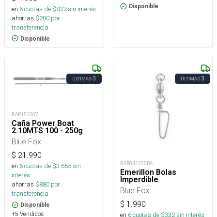
Disponible
en
6
cuotas de $
832
sin interés
ahorras
$
200
por
transferencia.
Disponible
3
3
ÚLTIMAS
ÚLTIMAS
RAP150507
Caña Power Boat
2.10MTS 100 - 250g
Blue Fox
$
21.990
RAP041209BA
en
6
cuotas de $
3.665
sin
Emerillon Bolas
interés
Imperdible
ahorras
$
880
por
Blue Fox
transferencia.
$
1.990
Disponible
+5 Vendidos
en
6
cuotas de $
332
sin interés