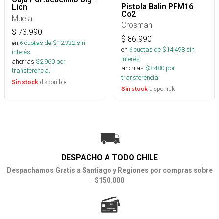
Pistola Balin PFM16
Lion
Co2
Muela
Crosman
$
73.990
$
86.990
en
6
cuotas de $
12.332
sin
en
6
cuotas de $
14.498
sin
interés
interés
ahorras
$
2.960
por
ahorras
$
3.480
por
transferencia.
transferencia.
disponible
Sin stock
disponible
Sin stock
DESPACHO A TODO CHILE
Despachamos Gratis a Santiago y Regiones por compras sobre
$150.000