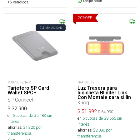
Disponible
+5 Vendidos
20
%
OFF
ÚLTIMA UNIDAD
MA070812NA-R
TRA102812
Tarjetero SP Card
Luz Trasera para
Wallet SPC+
biciclieta Blinder Link
Con Montaje para sillin
SP Connect
Knog
$
32.900
$
51.992
$
64.990
en
6
cuotas de $
5.483
sin
en
6
cuotas de $
8.665
sin
interés
interés
ahorras
$
1.320
por
ahorras
$
2.080
por
transferencia.
transferencia.