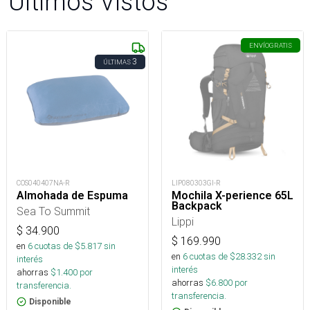
Últimos Vistos
ENVÍO
GRATIS
3
ÚLTIMAS
COS040407NA-R
LIP080303GI-R
Almohada de Espuma
Mochila X-perience 65L
Backpack
Sea To Summit
Lippi
$
34.900
$
169.990
en
6
cuotas de $
5.817
sin
en
6
cuotas de $
28.332
sin
interés
interés
ahorras
$
1.400
por
ahorras
$
6.800
por
transferencia.
transferencia.
Disponible