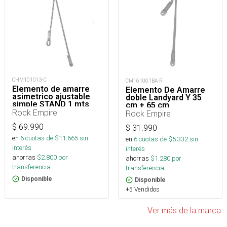
CHM101013-C
CM161001BA-R
Elemento de amarre
Elemento De Amarre
asimetrico ajustable
doble Landyard Y 35
simple STAND 1 mts
cm + 65 cm
Rock Empire
Rock Empire
$
69.990
$
31.990
en
6
cuotas de $
11.665
sin
en
6
cuotas de $
5.332
sin
interés
interés
ahorras
$
2.800
por
ahorras
$
1.280
por
transferencia.
transferencia.
Disponible
Disponible
+5 Vendidos
Ver más de la marca