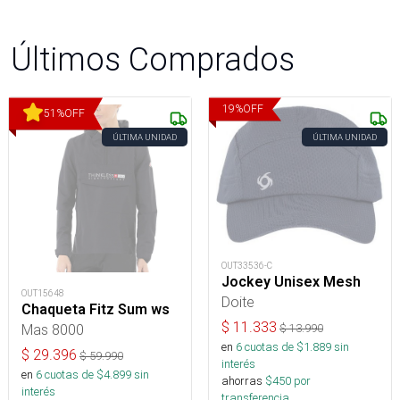
Últimos Comprados
19
%
OFF
51
%
OFF
ÚLTIMA UNIDAD
ÚLTIMA UNIDAD
OUT33536-C
Jockey Unisex Mesh
OUT15648
Doite
Chaqueta Fitz Sum ws
$
11.333
Mas 8000
$
13.990
en
6
cuotas de $
1.889
sin
$
29.396
$
59.990
interés
en
6
cuotas de $
4.899
sin
ahorras
$
450
por
interés
transferencia.