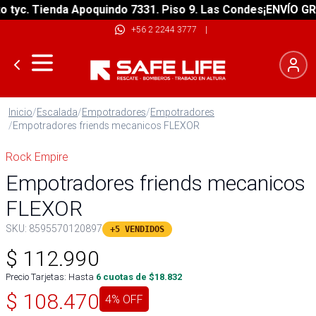
yc. Tienda Apoquindo 7331. Piso 9. Las Condes
¡ENVÍO GRATI
+56 2 2244 3777
|
Inicio
/
Escalada
/
Empotradores
/
Empotradores
/
Empotradores friends mecanicos FLEXOR
Rock Empire
Empotradores friends mecanicos
FLEXOR
SKU:
8595570120897
+5 VENDIDOS
$
112.990
Precio Tarjetas: Hasta
6
cuotas de $
18.832
$
108.470
4
% OFF