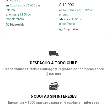
$
33.990
$
10.990
en
6
cuotas de $
5.665
sin
interés
en
6
cuotas de $
1.832
sin
ahorras
$
1.360
por
interés
transferencia.
ahorras
$
440
por
transferencia.
Disponible
Disponible
DESPACHO A TODO CHILE
Despachamos Gratis a Santiago y Regiones por compras sobre
$150.000
6 CUOTAS SIN INTERESES
Encuentra + 1000 marcas y paga en 6 cuotas sin intereses