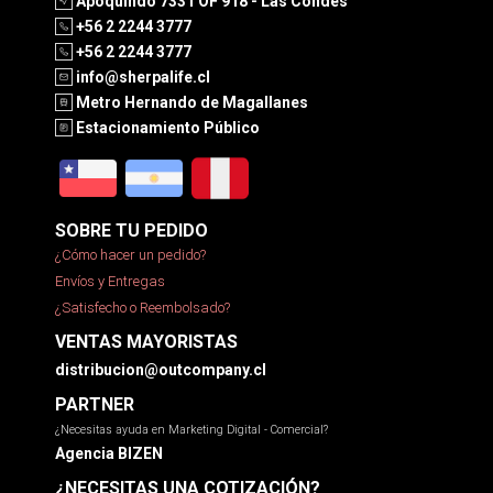
Apoquindo 7331 OF 918 - Las Condes
+56 2 2244 3777
+56 2 2244 3777
info@sherpalife.cl
Metro Hernando de Magallanes
Estacionamiento Público
SOBRE TU PEDIDO
¿Cómo hacer un pedido?
Envíos y Entregas
¿Satisfecho o Reembolsado?
VENTAS MAYORISTAS
distribucion@outcompany.cl
PARTNER
¿Necesitas ayuda en Marketing Digital - Comercial?
Agencia BIZEN
¿NECESITAS UNA COTIZACIÓN?