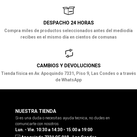
DESPACHO 24 HORAS
Compra miles de productos seleccionados antes del mediodía
recibes en el mismo día en cientos de comunas
CAMBIOS Y DEVOLUCIONES
Tienda física en Av. Apoquindo 7331, Piso 9, Las Condes o a través
de WhatsApp
NUESTRA TIENDA
Si es una duda o necesitas ayuda tecnica, no dudes en
comunicarte con nosotros
Lun. - Vie. 10:30 a 14:30 - 15:00 a 19:00