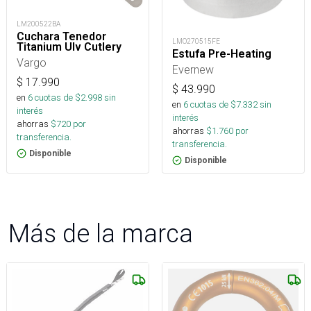
LM200522BA
Cuchara Tenedor
LMO270515FE
Titanium Ulv Cutlery
Estufa Pre-Heating
Vargo
Evernew
$
17.990
$
43.990
en
6
cuotas de $
2.998
sin
en
6
cuotas de $
7.332
sin
interés
interés
ahorras
$
720
por
ahorras
$
1.760
por
transferencia.
transferencia.
Disponible
Disponible
Más de la marca