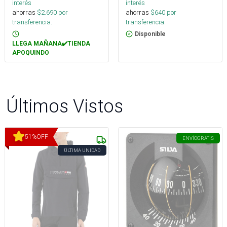
interés
interés
ahorras
$
2.690
por
ahorras
$
640
por
transferencia.
transferencia.
Disponible
LLEGA MAÑANA✔️TIENDA
APOQUINDO
Últimos Vistos
51
%
OFF
ENVÍO
GRATIS
ÚLTIMA UNIDAD