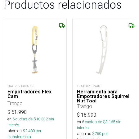
Productos relacionados
TRA120214NAD-R
TRA120210NAD
Empotradores Flex
Herramienta para
Cam
Empotradores Squirrel
Nut Tool
Trango
Trango
$
61.990
$
18.990
en
6
cuotas de $
10.332
sin
en
6
cuotas de $
3.165
sin
interés
interés
ahorras
$
2.480
por
ahorras
$
760
por
transferencia.