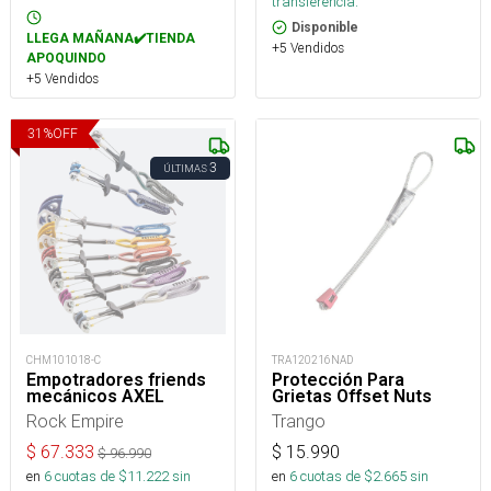
transferencia.
Disponible
LLEGA MAÑANA✔️TIENDA
+5 Vendidos
APOQUINDO
+5 Vendidos
31
%
OFF
3
ÚLTIMAS
CHM101018-C
TRA120216NAD
Empotradores friends
Protección Para
mecánicos AXEL
Grietas Offset Nuts
Rock Empire
Trango
$
67.333
$
15.990
$
96.990
en
6
cuotas de $
11.222
sin
en
6
cuotas de $
2.665
sin