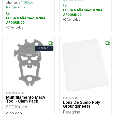
ahorras
$
1.180
por
transferencia.
LLEGA MAÑANA✔️TIENDA
APOQUINDO
LLEGA MAÑANA✔️TIENDA
+5 Vendidos
APOQUINDO
+5 Vendidos
3
ÚLTIMAS
LMO180502FE
Multifilamento Macv
LM210521BA-R
Tool - Clam Pack
Lona De Suelo Poly
Groundsheets
SOG Knives
Peregrine