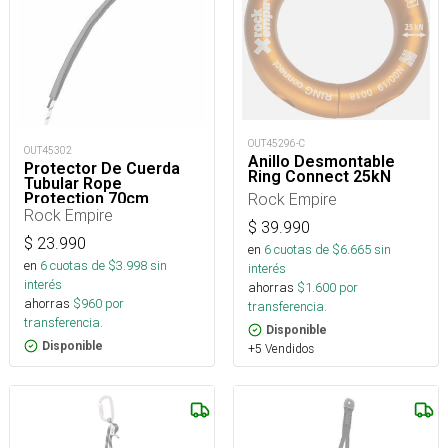
OUT45296-C
OUT45302
Anillo Desmontable
Protector De Cuerda
Ring Connect 25kN
Tubular Rope
Protection 70cm
Rock Empire
Rock Empire
$
39.990
$
23.990
en
6
cuotas de $
6.665
sin
en
6
cuotas de $
3.998
sin
interés
interés
ahorras
$
1.600
por
ahorras
$
960
por
transferencia.
transferencia.
Disponible
Disponible
+5 Vendidos