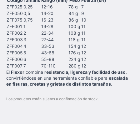
Código
Tamaño
Rango (mm)
Peso
Fuerza (kN)
ZFF025
0,25
12-16
78 g
7
ZFF050
0,5
14-20
84 g
9
ZFF075
0,75
16-23
86 g
10
ZFF001
1
19-28
100 g
11
ZFF002
2
22-34
108 g
11
ZFF003
3
27-44
118 g
11
ZFF004
4
33-53
154 g
12
ZFF005
5
43-68
176 g
12
ZFF006
6
55-88
224 g
12
ZFF007
7
70-110
280 g
12
El
Flexor
combina
resistencia, ligereza y facilidad de uso
,
convirtiéndose en una herramienta confiable para
escalada
en fisuras, crestas y grietas de distintos tamaños
.
Los productos están sujetos a confirmación de stock.