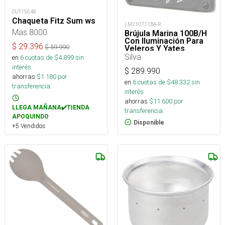
OUT15648
Chaqueta Fitz Sum ws
LM210711BA-R
Mas 8000
Brújula Marina 100B/H
Con Iluminación Para
$
29.396
$
59.990
Veleros Y Yates
Silva
en
6
cuotas de $
4.899
sin
interés
$
289.990
ahorras
$
1.180
por
en
6
cuotas de $
48.332
sin
transferencia.
interés
ahorras
$
11.600
por
LLEGA MAÑANA✔️TIENDA
transferencia.
APOQUINDO
Disponible
+5 Vendidos