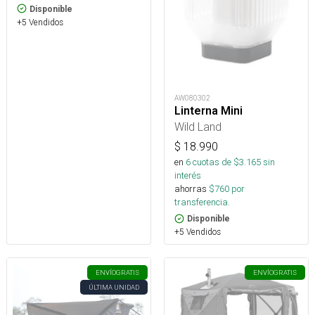
Disponible
+5 Vendidos
AW080302
Linterna Mini
Wild Land
$
18.990
en
6
cuotas de $
3.165
sin
interés
ahorras
$
760
por
transferencia.
Disponible
+5 Vendidos
ENVÍO
GRATIS
ENVÍO
GRATIS
ÚLTIMA UNIDAD