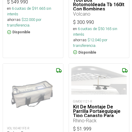
Tool Box
$
549.990
Rotomoldeada Tb 160lt
en
6
cuotas de $
91.665
sin
Con Bombines
Hidráulicos
Volcano
interés
ahorras
$
22.000
por
$
300.990
transferencia.
en
6
cuotas de $
50.165
sin
Disponible
interés
ahorras
$
12.040
por
transferencia.
Disponible
GIM061121-R
Kit De Montaje De
Parrilla Portaequipaje
Tipo Canasto Para
Barra Portaequipaje O
Rhino-Rack
Parrilla Portaequipaje
$
51.999
VOL160401FE-R