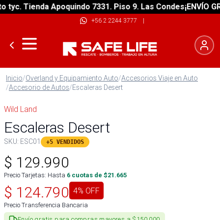
yc. Tienda Apoquindo 7331. Piso 9. Las Condes
¡ENVÍO GRATI
+56 2 2244 3777
|
Inicio
/
Overland y Equipamiento Auto
/
Accesorios Viaje en Auto
/
Accesorio de Autos
/
Escaleras Desert
Wild Land
Escaleras Desert
SKU:
ESC01
+5 VENDIDOS
$
129.990
Precio Tarjetas: Hasta
6
cuotas de $
21.665
$
124.790
4
% OFF
Precio Transferencia Bancaria
Envío gratis para compras mayores a $150.000