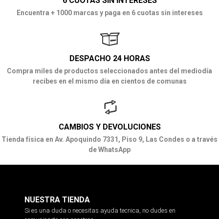
6 CUOTAS SIN INTERESES
Encuentra + 1000 marcas y paga en 6 cuotas sin intereses
DESPACHO 24 HORAS
Compra miles de productos seleccionados antes del mediodía
recibes en el mismo día en cientos de comunas
CAMBIOS Y DEVOLUCIONES
Tienda física en Av. Apoquindo 7331, Piso 9, Las Condes o a través
de WhatsApp
NUESTRA TIENDA
Si es una duda o necesitas ayuda tecnica, no dudes en