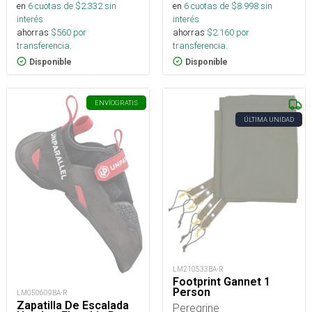
en
6
cuotas de $
2.332
sin
en
6
cuotas de $
8.998
sin
interés
interés
ahorras
$
560
por
ahorras
$
2.160
por
transferencia.
transferencia.
Disponible
Disponible
ENVÍO
GRATIS
ÚLTIMA UNIDAD
LM210533BA-R
Footprint Gannet 1
Person
LM050609BA-R
Zapatilla De Escalada
Peregrine