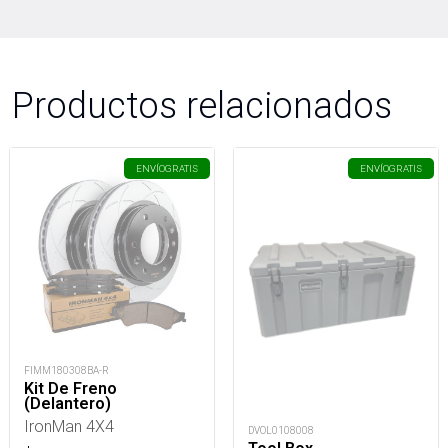
Productos relacionados
ENVÍO
GRATIS
ENVÍO
GRATIS
FIMM180308BA-R
Kit De Freno
(Delantero)
IronMan 4X4
DVOL0108008