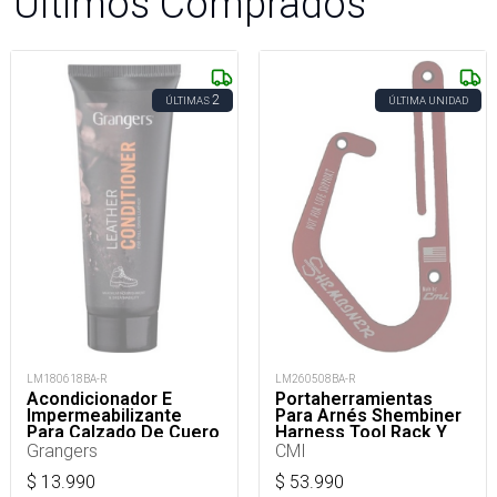
Últimos Comprados
2
ÚLTIMAS
ÚLTIMA UNIDAD
LM180618BA-R
LM260508BA-R
Acondicionador E
Portaherramientas
Impermeabilizante
Para Arnés Shembiner
Para Calzado De Cuero
Harness Tool Rack Y
75 Ml
Arborismo
Grangers
CMI
$
13.990
$
53.990