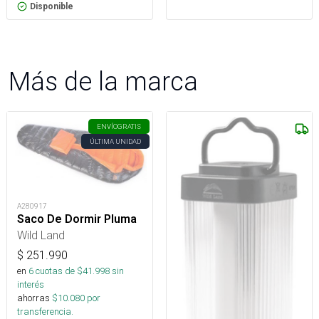
Disponible
Más de la marca
ENVÍO
GRATIS
ÚLTIMA UNIDAD
A280917
Saco De Dormir Pluma
Wild Land
$
251.990
en
6
cuotas de $
41.998
sin
interés
ahorras
$
10.080
por
transferencia.