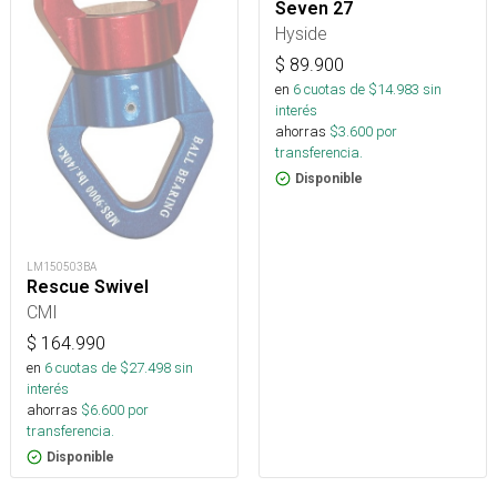
Seven 27
Hyside
$
89.900
en
6
cuotas de $
14.983
sin
interés
ahorras
$
3.600
por
transferencia.
Disponible
LM150503BA
Rescue Swivel
CMI
$
164.990
en
6
cuotas de $
27.498
sin
interés
ahorras
$
6.600
por
transferencia.
Disponible