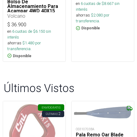
Bolso De
en
6
cuotas de $
8.667
sin
Almacenamiento Para
interés
Acampar 4WD 40X15
ahorras
$
2.080
por
Volcano
transferencia.
$
36.900
Disponible
en
6
cuotas de $
6.150
sin
interés
ahorras
$
1.480
por
transferencia.
Disponible
Últimos Vistos
ENVÍO
GRATIS
2
ÚLTIMAS
OD310703BA
Pala Remo Oar Blade