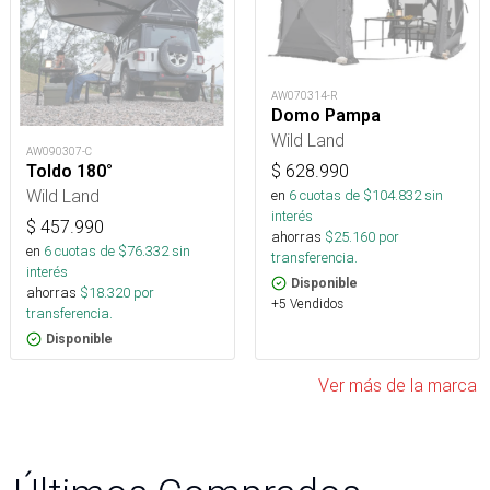
AW070314-R
Domo Pampa
Wild Land
AW090307-C
$
628.990
Toldo 180°
Wild Land
en
6
cuotas de $
104.832
sin
interés
$
457.990
ahorras
$
25.160
por
en
6
cuotas de $
76.332
sin
transferencia.
interés
Disponible
ahorras
$
18.320
por
+5 Vendidos
transferencia.
Disponible
Ver más de la marca