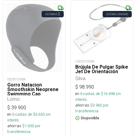
2
ÚLTIMAS
ÚLTIMA UNIDAD
LM200709BA
Brújula De Pulgar Spike
Jet De Orientación
Silva
OD280709BA
Gorro Natacion
$
98.990
Smoothskin Neoprene
Swimming Cap
en
6
cuotas de $
16.498
sin
Lomo
interés
ahorras
$
3.960
por
$
39.900
transferencia.
en
6
cuotas de $
6.650
sin
Disponible
interés
ahorras
$
1.600
por
transferencia.