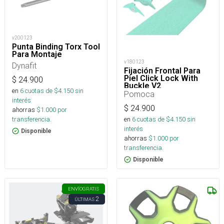
v200123
Punta Binding Torx Tool
Para Montaje
v180123
Dynafit
Fijación Frontal Para
Piel Click Lock With
$
24.900
Buckle V2
en
6
cuotas de $
4.150
sin
Pomoca
interés
$
24.900
ahorras
$
1.000
por
transferencia.
en
6
cuotas de $
4.150
sin
interés
Disponible
ahorras
$
1.000
por
transferencia.
Disponible
ENVÍO
GRATIS
2
ÚLTIMAS