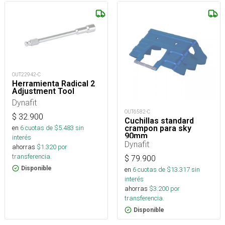
OUT22942-C
Herramienta Radical 2
Adjustment Tool
Dynafit
OUT6582-C
$
32.900
Cuchillas standard
en
6
cuotas de $
5.483
sin
crampon para sky
90mm
interés
Dynafit
ahorras
$
1.320
por
transferencia.
$
79.900
Disponible
en
6
cuotas de $
13.317
sin
interés
ahorras
$
3.200
por
transferencia.
Disponible