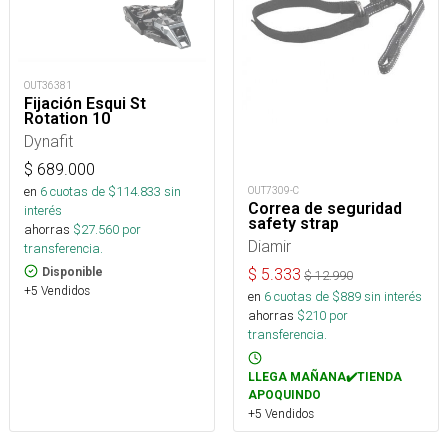
OUT36381
Fijación Esqui St
Rotation 10
Dynafit
$
689.000
en
6
cuotas de $
114.833
sin
OUT7309-C
Correa de seguridad
interés
safety strap
ahorras
$
27.560
por
Diamir
transferencia.
Disponible
$
5.333
$
12.990
+5 Vendidos
en
6
cuotas de $
889
sin interés
ahorras
$
210
por
transferencia.
LLEGA MAÑANA✔️TIENDA
APOQUINDO
+5 Vendidos