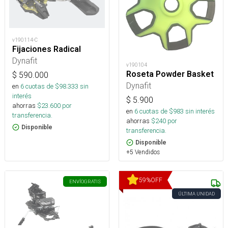
v190114-C
Fijaciones Radical
Dynafit
v190104
Roseta Powder Basket
$
590.000
Dynafit
en
6
cuotas de $
98.333
sin
interés
$
5.900
ahorras
$
23.600
por
en
6
cuotas de $
983
sin interés
transferencia.
ahorras
$
240
por
Disponible
transferencia.
Disponible
+5 Vendidos
59
%
OFF
ENVÍO
GRATIS
ÚLTIMA UNIDAD