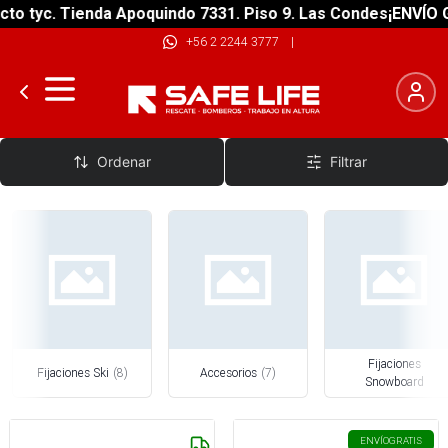
o tyc. Tienda Apoquindo 7331. Piso 9. Las Condes
¡ENVÍO GR
+56 2 2244 3777
|
Fijaciones Ski y Snowboard
Ordenar
Filtrar
Fijaciones
Fijaciones Ski
(
8
)
Accesorios
(
7
)
Snowboard
ENVÍO
GRATIS