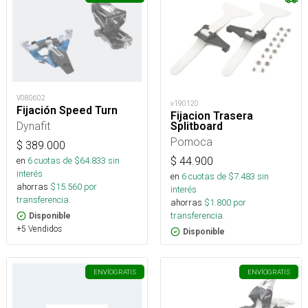
V080602
v190120
Fijación Speed Turn
Fijacion Trasera
Dynafit
Splitboard
Pomoca
$
389.000
$
44.900
en
6
cuotas de $
64.833
sin
interés
en
6
cuotas de $
7.483
sin
ahorras
$
15.560
por
interés
transferencia.
ahorras
$
1.800
por
transferencia.
Disponible
+5 Vendidos
Disponible
ENVÍO
GRATIS
ENVÍO
GRATIS