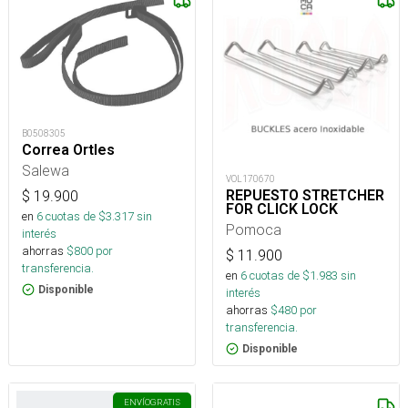
B0508305
Correa Ortles
Salewa
VOL170670
REPUESTO STRETCHER
$
19.900
FOR CLICK LOCK
en
6
cuotas de $
3.317
sin
Pomoca
interés
ahorras
$
800
por
$
11.900
transferencia.
en
6
cuotas de $
1.983
sin
Disponible
interés
ahorras
$
480
por
transferencia.
Disponible
ENVÍO
GRATIS