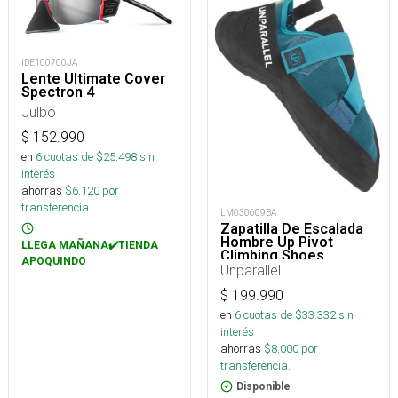
IDE100700JA
Lente Ultimate Cover
Spectron 4
Julbo
$
152.990
en
6
cuotas de $
25.498
sin
interés
ahorras
$
6.120
por
transferencia.
LM030609BA
Zapatilla De Escalada
Hombre Up Pivot
LLEGA MAÑANA✔️TIENDA
Climbing Shoes
APOQUINDO
Unparallel
$
199.990
en
6
cuotas de $
33.332
sin
interés
ahorras
$
8.000
por
transferencia.
Disponible