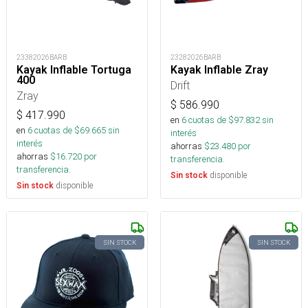
23382026BARB
23282026BARB
Kayak Inflable Tortuga
Kayak Inflable Zray
400
Drift
Zray
$
586.990
$
417.990
en
6
cuotas de $
97.832
sin
en
6
cuotas de $
69.665
sin
interés
interés
ahorras
$
23.480
por
ahorras
$
16.720
por
transferencia.
transferencia.
disponible
Sin stock
disponible
Sin stock
SIN STOCK
SIN STOCK