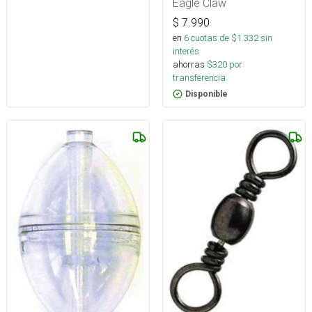
Eagle Claw
$
7.990
en
6
cuotas de $
1.332
sin
interés
ahorras
$
320
por
transferencia.
Disponible