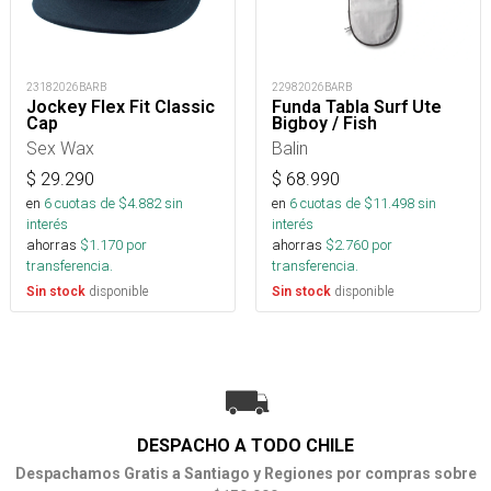
23182026BARB
22982026BARB
Jockey Flex Fit Classic
Funda Tabla Surf Ute
Cap
Bigboy / Fish
Sex Wax
Balin
$
29.290
$
68.990
en
6
cuotas de $
4.882
sin
en
6
cuotas de $
11.498
sin
interés
interés
ahorras
$
1.170
por
ahorras
$
2.760
por
transferencia.
transferencia.
disponible
disponible
Sin stock
Sin stock
DESPACHO A TODO CHILE
Despachamos Gratis a Santiago y Regiones por compras sobre