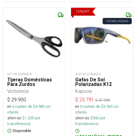
15
%
OFF
ÚLTIMA UNIDAD
VIC190108NAD-R
KAP150104NAD-R
Tijeras Domésticas
Gafas De Sol
Para Zurdos
Polarizadas K12
Victorinox
Kapvoe
$
29.900
$
23.791
$
27.990
en
6
cuotas de $
4.983
sin
en
6
cuotas de $
3.965
sin
interés
interés
ahorras
$
1.200
por
ahorras
$
950
por
transferencia.
transferencia.
Disponible