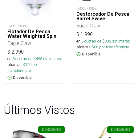
LM060712BA
Destorcedor De Pesca
Barrel Swivel
Eagle Claw
LM060715BA
Flotador De Pesca
$
1.990
Water Weighted Spin
en
6
cuotas de $
332
sin interés
Eagle Claw
ahorras
$
80
por transferencia.
$
2.990
Disponible
en
6
cuotas de $
498
sin interés
ahorras
$
120
por
transferencia.
Disponible
Últimos Vistos
ENVÍO
GRATIS
ENVÍO
GRATIS