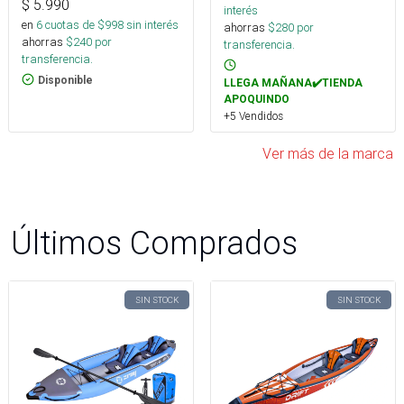
$
5.990
interés
en
6
cuotas de $
998
sin interés
ahorras
$
280
por
ahorras
$
240
por
transferencia.
transferencia.
Disponible
LLEGA MAÑANA✔️TIENDA
APOQUINDO
+5 Vendidos
Ver más de la marca
Últimos Comprados
SIN STOCK
SIN STOCK