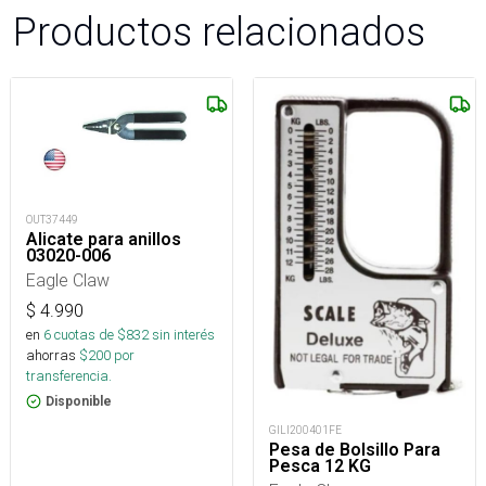
Productos relacionados
OUT37449
Alicate para anillos
03020-006
Eagle Claw
$
4.990
en
6
cuotas de $
832
sin interés
ahorras
$
200
por
transferencia.
Disponible
GILI200401FE
Pesa de Bolsillo Para
Pesca 12 KG