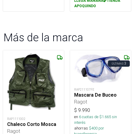
LLEGA MAÑANA✔️TIENDA
APOQUINDO
Más de la marca
3
ÚLTIMAS
RAP211107FE
Mascara De Buceo
Ragot
$
9.990
en
6
cuotas de $
1.665
sin
RAP1111002
interés
Chaleco Corto Mosca
ahorras
$
400
por
Ragot
transferencia.