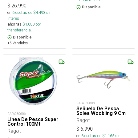
$
26.990
Disponible
en
6
cuotas de $
4.498
sin
interés
ahorras
$
1.080
por
transferencia.
Disponible
+5 Vendidos
RAPA050608
Señuelo De Pesca
Solea Woobling 9 Cm
RAPA050606
Linea De Pesca Super
Ragot
Control 100Mt
$
6.990
Ragot
en
6
cuotas de $
1.165
sin