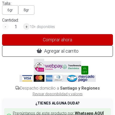
Talla
:
6gr
8gr
Cantidad:
-
+
10+ disponibles
Comprar ahora
Agregar al carrito
4%
OFF
Despacho domicilio a
Santiago y Regiones
Revisar disponibilidad y valores
¿TIENES ALGUNA DUDA?
Pregúntanos de este producto por
Whatsapp AQUÍ