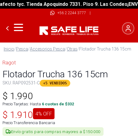
cto tyc. Tienda Apoquindo 7331. Piso 9. Las Condes
¡ENVÍO 
+56 2 2244 3777
|
Inicio
/
Pesca
/
Accesorios Pesca
/
Otras
/
Flotador Trucha 136 15cm
Ragot
Flotador Trucha 136 15cm
SKU:
RAP092531-C
+5 VENDIDOS
$
1.990
Precio Tarjetas: Hasta
6
cuotas de $
332
$
1.910
4
% OFF
Precio Transferencia Bancaria
Envío gratis para compras mayores a $150.000