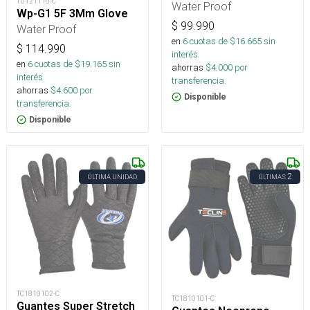
TU121116-C
Water Proof
Wp-G1 5F 3Mm Glove
$
99.990
Water Proof
en
6
cuotas de $
16.665
sin
$
114.990
interés
en
6
cuotas de $
19.165
sin
ahorras
$
4.000
por
interés
transferencia.
ahorras
$
4.600
por
Disponible
transferencia.
Disponible
2
ÚLTIMA UNIDAD
ÚLTIMAS
TC1810102-C
TC1810101-C
Guantes Super Stretch