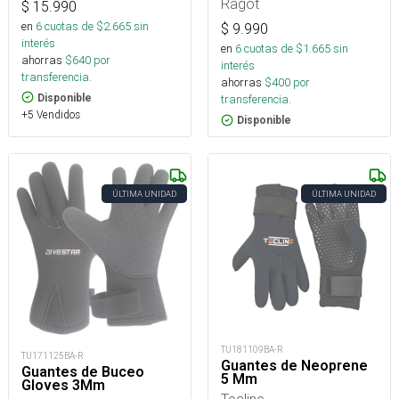
Ragot
$
15.990
en
6
cuotas de $
2.665
sin
$
9.990
interés
en
6
cuotas de $
1.665
sin
ahorras
$
640
por
interés
transferencia.
ahorras
$
400
por
Disponible
transferencia.
+5 Vendidos
Disponible
ÚLTIMA UNIDAD
ÚLTIMA UNIDAD
TU181109BA-R
TU171125BA-R
Guantes de Neoprene
Guantes de Buceo
5 Mm
Gloves 3Mm