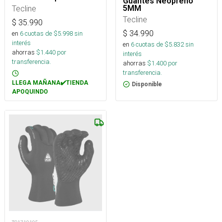
Guantes Neopreno
5MM
Tecline
Tecline
$
35.990
$
34.990
en
6
cuotas de $
5.998
sin
interés
en
6
cuotas de $
5.832
sin
ahorras
$
1.440
por
interés
transferencia.
ahorras
$
1.400
por
transferencia.
LLEGA MAÑANA✔️TIENDA
Disponible
APOQUINDO