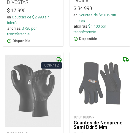
Tecline
DIVESTAR
$
34.990
$
17.990
en
6
cuotas de $
5.832
sin
en
6
cuotas de $
2.998
sin
interés
interés
ahorras
$
1.400
por
ahorras
$
720
por
transferencia.
transferencia.
Disponible
Disponible
2
ÚLTIMAS
TU181108BA-R
Guantes de Neoprene
Semi Ddr 5 Mm