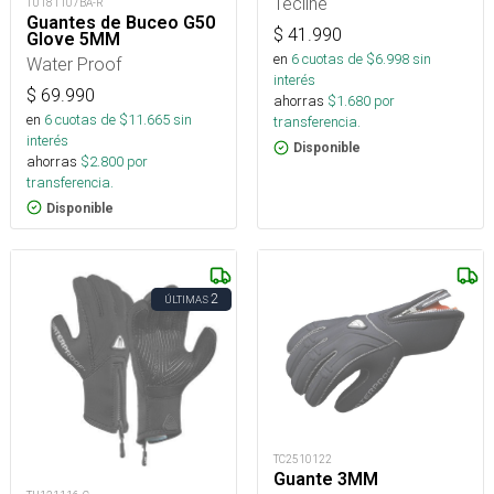
Tecline
TU181107BA-R
Guantes de Buceo G50
$
41.990
Glove 5MM
en
6
cuotas de $
6.998
sin
Water Proof
interés
$
69.990
ahorras
$
1.680
por
en
6
cuotas de $
11.665
sin
transferencia.
interés
Disponible
ahorras
$
2.800
por
transferencia.
Disponible
2
ÚLTIMAS
TC2510122
Guante 3MM