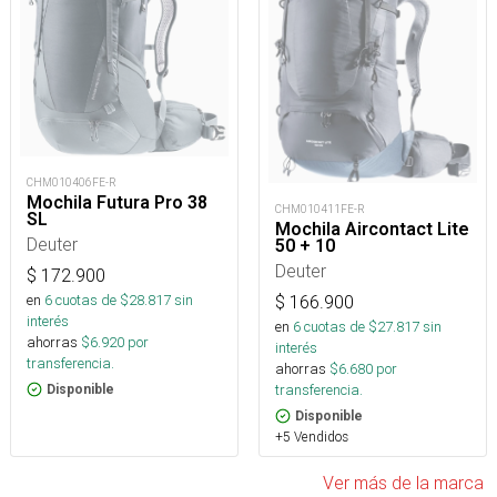
CHM010406FE-R
Mochila Futura Pro 38
CHM010411FE-R
SL
Mochila Aircontact Lite
Deuter
50 + 10
Deuter
$
172.900
en
6
cuotas de $
28.817
sin
$
166.900
interés
en
6
cuotas de $
27.817
sin
ahorras
$
6.920
por
interés
transferencia.
ahorras
$
6.680
por
transferencia.
Disponible
Disponible
+5 Vendidos
Ver más de la marca