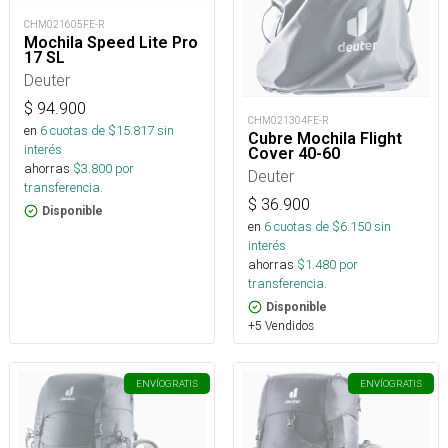
CHM021605FE-R
Mochila Speed Lite Pro
17 SL
Deuter
$
94.900
CHM021304FE-R
en
6
cuotas de $
15.817
sin
Cubre Mochila Flight
interés
Cover 40-60
ahorras
$
3.800
por
Deuter
transferencia.
$
36.900
Disponible
en
6
cuotas de $
6.150
sin
interés
ahorras
$
1.480
por
transferencia.
Disponible
+5 Vendidos
ENVÍO
GRATIS
ENVÍO
GRATIS