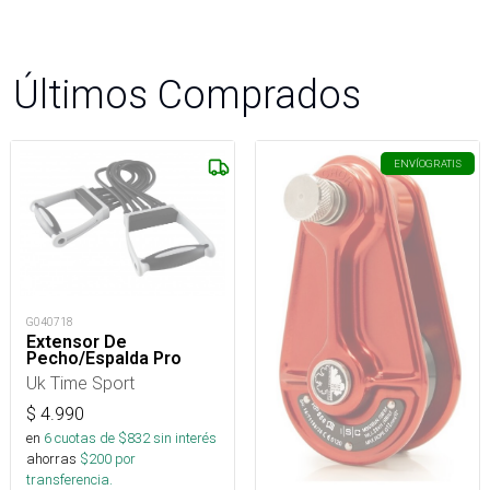
Últimos Comprados
ENVÍO
GRATIS
G040718
Extensor De
Pecho/Espalda Pro
Uk Time Sport
$
4.990
en
6
cuotas de $
832
sin interés
ahorras
$
200
por
transferencia.