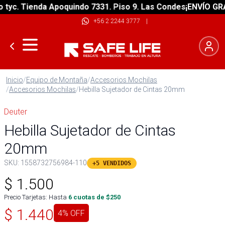
. Tienda Apoquindo 7331. Piso 9. Las Condes
¡ENVÍO GRATIS!
+56 2 2244 3777
|
Inicio
/
Equipo de Montaña
/
Accesorios Mochilas
/
Accesorios Mochilas
/
Hebilla Sujetador de Cintas 20mm
Deuter
Hebilla Sujetador de Cintas
20mm
SKU:
1558732756984-110
+5 VENDIDOS
$
1.500
Precio Tarjetas: Hasta
6
cuotas de $
250
$
1.440
4
% OFF