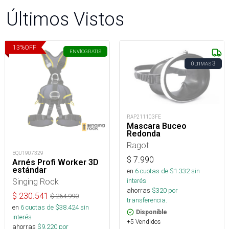
Últimos Vistos
13
%
OFF
ENVÍO
GRATIS
3
ÚLTIMAS
RAP211103FE
Mascara Buceo
Redonda
Ragot
EQU1907329
$
7.990
Arnés Profi Worker 3D
estándar
en
6
cuotas de $
1.332
sin
Singing Rock
interés
ahorras
$
320
por
$
230.541
$
264.990
transferencia.
en
6
cuotas de $
38.424
sin
Disponible
interés
+5 Vendidos
ahorras
$
9.220
por