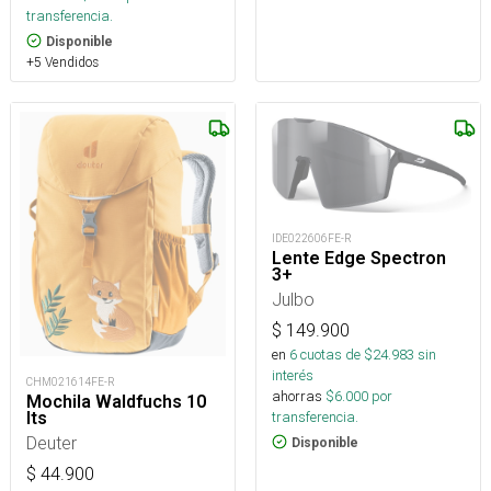
transferencia.
Disponible
+5 Vendidos
IDE022606FE-R
Lente Edge Spectron
3+
Julbo
$
149.900
en
6
cuotas de $
24.983
sin
interés
CHM021614FE-R
ahorras
$
6.000
por
Mochila Waldfuchs 10
transferencia.
lts
Deuter
Disponible
$
44.900