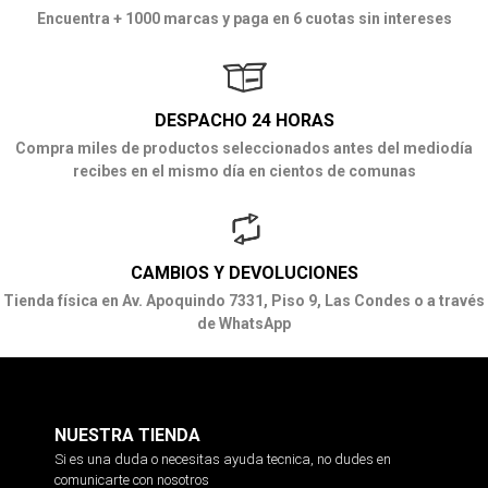
Encuentra + 1000 marcas y paga en 6 cuotas sin intereses
DESPACHO 24 HORAS
Compra miles de productos seleccionados antes del mediodía
recibes en el mismo día en cientos de comunas
CAMBIOS Y DEVOLUCIONES
Tienda física en Av. Apoquindo 7331, Piso 9, Las Condes o a través
de WhatsApp
NUESTRA TIENDA
Si es una duda o necesitas ayuda tecnica, no dudes en
comunicarte con nosotros