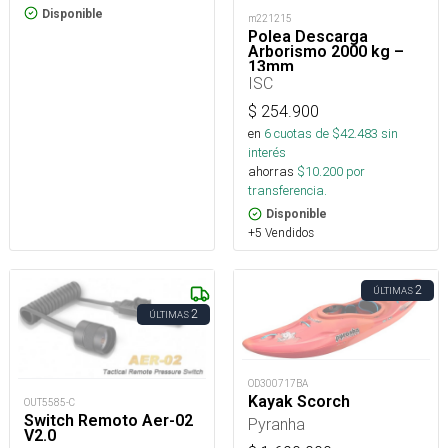
Disponible
m221215
Polea Descarga
Arborismo 2000 kg –
13mm
ISC
$
254.900
en
6
cuotas de $
42.483
sin
interés
ahorras
$
10.200
por
transferencia.
Disponible
+5 Vendidos
2
ÚLTIMAS
2
ÚLTIMAS
OD300717BA
Kayak Scorch
OUT5585-C
Switch Remoto Aer-02
Pyranha
V2.0