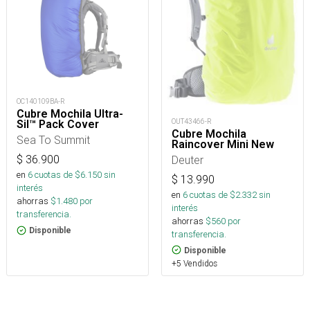
OC140109BA-R
Cubre Mochila Ultra-
OUT43466-R
Sil™ Pack Cover
Cubre Mochila
Sea To Summit
Raincover Mini New
Deuter
$
36.900
en
6
cuotas de $
6.150
sin
$
13.990
interés
en
6
cuotas de $
2.332
sin
ahorras
$
1.480
por
interés
transferencia.
ahorras
$
560
por
Disponible
transferencia.
Disponible
+5 Vendidos