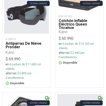
ÚLTIMA UNIDAD
ÚLTIMA UNIDAD
PUR141102
Colchón Inflable
Eléctrico Queen
Tricahue
Kano
$
60.990
K150615
Antiparras De Nieve
en
6
cuotas de $
10.165
sin
Prorider
interés
Kano
ahorras
$
2.440
por
transferencia.
$
69.990
Disponible
en
6
cuotas de $
11.665
sin
interés
ahorras
$
2.800
por
transferencia.
Disponible
ÚLTIMA UNIDAD
ÚLTIMA UNIDAD