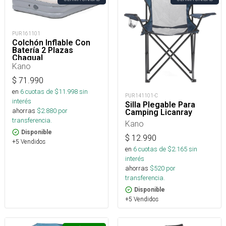
PUR161101
Colchón Inflable Con
Batería 2 Plazas
Chagual
Kano
$
71.990
en
6
cuotas de $
11.998
sin
PUR141101-C
interés
Silla Plegable Para
ahorras
$
2.880
por
Camping Licanray
transferencia.
Kano
Disponible
$
12.990
+5 Vendidos
en
6
cuotas de $
2.165
sin
interés
ahorras
$
520
por
transferencia.
Disponible
+5 Vendidos