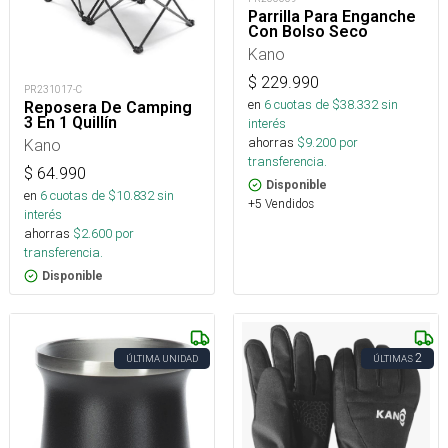
Parrilla Para Enganche
Con Bolso Seco
Kano
$
229.990
PR231017-C
en
6
cuotas de $
38.332
sin
Reposera De Camping
3 En 1 Quillín
interés
ahorras
$
9.200
por
Kano
transferencia.
$
64.990
Disponible
en
6
cuotas de $
10.832
sin
+5 Vendidos
interés
ahorras
$
2.600
por
transferencia.
Disponible
2
ÚLTIMA UNIDAD
ÚLTIMAS