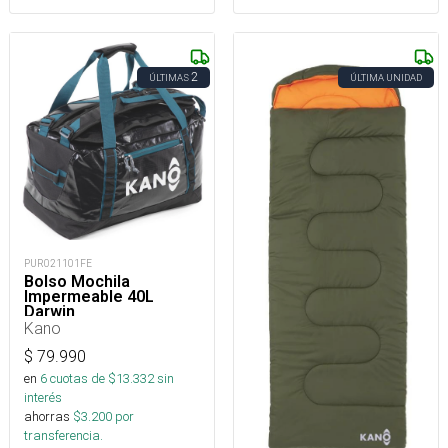
2
ÚLTIMAS
ÚLTIMA UNIDAD
PUR021101FE
Bolso Mochila
Impermeable 40L
Darwin
Kano
$
79.990
en
6
cuotas de $
13.332
sin
interés
ahorras
$
3.200
por
transferencia.