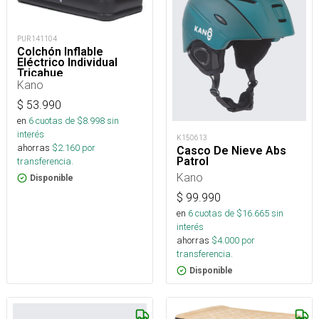
PUR141104
Colchón Inflable
Eléctrico Individual
Tricahue
Kano
$
53.990
en
6
cuotas de $
8.998
sin
interés
K150613
ahorras
$
2.160
por
Casco De Nieve Abs
Patrol
transferencia.
Kano
Disponible
$
99.990
en
6
cuotas de $
16.665
sin
interés
ahorras
$
4.000
por
transferencia.
Disponible