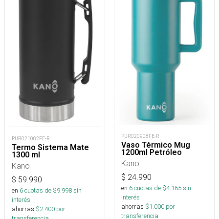
PUR020908FE-R
PUR021002FE-R
Vaso Térmico Mug
Termo Sistema Mate
1200ml Petróleo
1300 ml
Kano
Kano
$
24.990
$
59.990
en
6
cuotas de $
4.165
sin
en
6
cuotas de $
9.998
sin
interés
interés
ahorras
$
1.000
por
ahorras
$
2.400
por
transferencia.
transferencia.