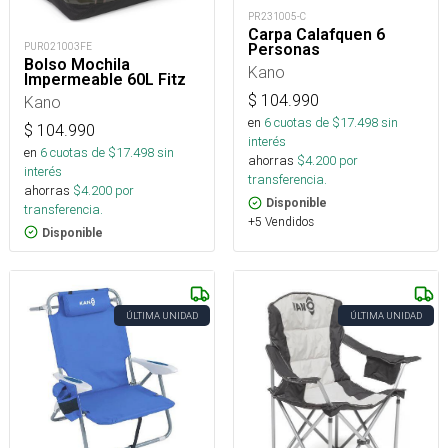
PR231005-C
Carpa Calafquen 6
PUR021003FE
Personas
Bolso Mochila
Kano
Impermeable 60L Fitz
$
104.990
Kano
en
6
cuotas de $
17.498
sin
$
104.990
interés
en
6
cuotas de $
17.498
sin
ahorras
$
4.200
por
interés
transferencia.
ahorras
$
4.200
por
Disponible
transferencia.
+5 Vendidos
Disponible
ÚLTIMA UNIDAD
ÚLTIMA UNIDAD