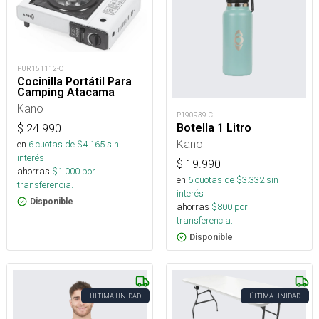
PUR151112-C
Cocinilla Portátil Para
Camping Atacama
Kano
P190939-C
Botella 1 Litro
$
24.990
Kano
en
6
cuotas de $
4.165
sin
interés
$
19.990
ahorras
$
1.000
por
en
6
cuotas de $
3.332
sin
transferencia.
interés
Disponible
ahorras
$
800
por
transferencia.
Disponible
ÚLTIMA UNIDAD
ÚLTIMA UNIDAD