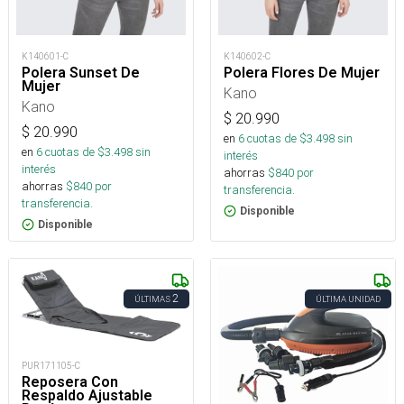
K140601-C
K140602-C
Polera Sunset De
Polera Flores De Mujer
Mujer
Kano
Kano
$
20.990
$
20.990
en
6
cuotas de $
3.498
sin
en
6
cuotas de $
3.498
sin
interés
interés
ahorras
$
840
por
ahorras
$
840
por
transferencia.
transferencia.
Disponible
Disponible
2
ÚLTIMAS
ÚLTIMA UNIDAD
PUR171105-C
Reposera Con
Respaldo Ajustable