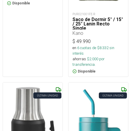
Disponible
PUR021001FE-R
Saco de Dormir 5° / 15°
/ 25° Lanin Recto
Single
Kano
$
49.990
en
6
cuotas de $
8.332
sin
interés
ahorras
$
2.000
por
transferencia.
Disponible
ÚLTIMA UNIDAD
ÚLTIMA UNIDAD