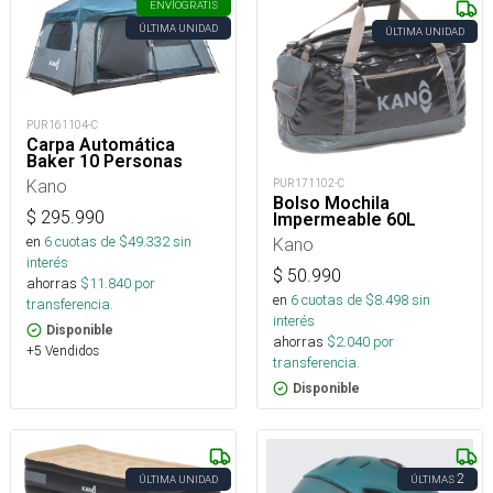
ENVÍO
GRATIS
ÚLTIMA UNIDAD
ÚLTIMA UNIDAD
PUR161104-C
Carpa Automática
Baker 10 Personas
Kano
PUR171102-C
Bolso Mochila
$
295.990
Impermeable 60L
en
6
cuotas de $
49.332
sin
Kano
interés
$
50.990
ahorras
$
11.840
por
en
6
cuotas de $
8.498
sin
transferencia.
interés
Disponible
ahorras
$
2.040
por
+5 Vendidos
transferencia.
Disponible
2
ÚLTIMA UNIDAD
ÚLTIMAS