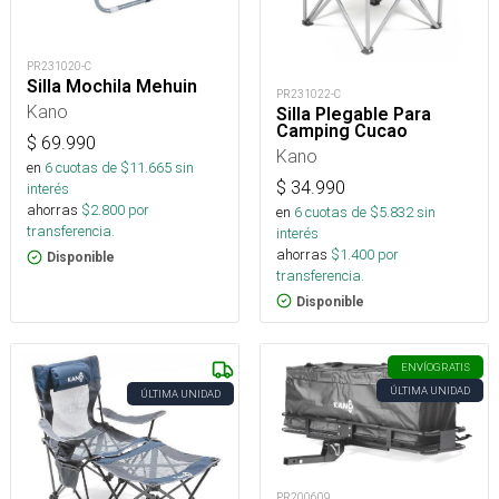
PR231020-C
Silla Mochila Mehuin
PR231022-C
Kano
Silla Plegable Para
Camping Cucao
$
69.990
Kano
en
6
cuotas de $
11.665
sin
$
34.990
interés
ahorras
$
2.800
por
en
6
cuotas de $
5.832
sin
transferencia.
interés
ahorras
$
1.400
por
Disponible
transferencia.
Disponible
ENVÍO
GRATIS
ÚLTIMA UNIDAD
ÚLTIMA UNIDAD
PR200609