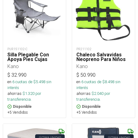
PUR151102-C
PR211102
Silla Plegable Con
Chaleco Salvavidas
Apoya Pies Cujas
Neopreno Para Niños
Kano
Kano
$
32.990
$
50.990
en
6
cuotas de $
5.498
sin
en
6
cuotas de $
8.498
sin
interés
interés
ahorras
$
1.320
por
ahorras
$
2.040
por
transferencia.
transferencia.
Disponible
Disponible
+5 Vendidos
+5 Vendidos
ÚLTIMA UNIDAD
ÚLTIMA UNIDAD