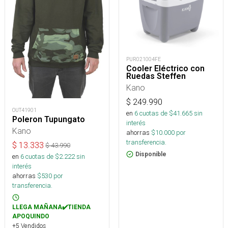
PUR021004FE
Cooler Eléctrico con
Ruedas Steffen
Kano
$
249.990
OUT41901
en
6
cuotas de $
41.665
sin
Poleron Tupungato
interés
Kano
ahorras
$
10.000
por
transferencia.
$
13.333
$
43.990
Disponible
en
6
cuotas de $
2.222
sin
interés
ahorras
$
530
por
transferencia.
LLEGA MAÑANA✔️TIENDA
APOQUINDO
+5 Vendidos