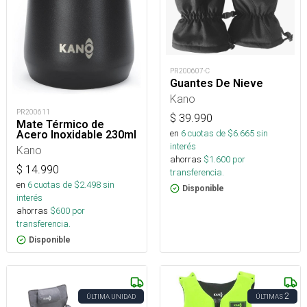
PR200607-C
Guantes De Nieve
Kano
PR200611
$
39.990
Mate Térmico de
en
6
cuotas de $
6.665
sin
Acero Inoxidable 230ml
interés
Kano
ahorras
$
1.600
por
$
14.990
transferencia.
en
6
cuotas de $
2.498
sin
Disponible
interés
ahorras
$
600
por
transferencia.
Disponible
2
ÚLTIMA UNIDAD
ÚLTIMAS