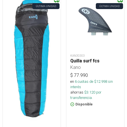
ÚLTIMA UNIDAD
ÚLTIMA UNIDAD
KAN30303
Quilla surf fcs
Kano
$
77.990
en
6
cuotas de $
12.998
sin
interés
ahorras
$
3.120
por
transferencia.
Disponible