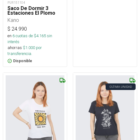
PUR151104
Saco De Dormir 3
Estaciones El Plomo
Kano
$
24.990
en
6
cuotas de $
4.165
sin
interés
ahorras
$
1.000
por
transferencia.
Disponible
ÚLTIMA UNIDAD