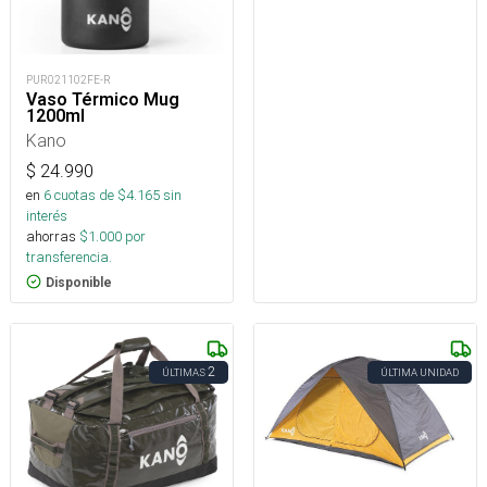
PUR021102FE-R
Vaso Térmico Mug
1200ml
Kano
$
24.990
en
6
cuotas de $
4.165
sin
interés
ahorras
$
1.000
por
transferencia.
Disponible
2
ÚLTIMAS
ÚLTIMA UNIDAD