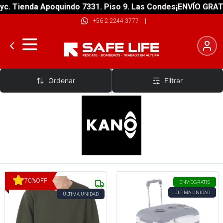
ienda Apoquindo 7331. Piso 9. Las Condes
¡ENVÍO GRATIS! so
+56 2 2244 3777
|
Kano
Ordenar
Filtrar
70
%
OFF
ENVÍO
GRATIS
ÚLTIMA UNIDAD
ÚLTIMA UNIDAD