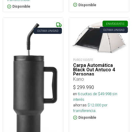
Disponible
Disponible
ENVÍO
GRATIS
ÚLTIMA UNIDAD
ÚLTIMA UNIDAD
PUR021005FE
Carpa Automática
Black Out Antuco 4
Personas
Kano
$
299.990
en
6
cuotas de $
49.998
sin
interés
ahorras
$
12.000
por
transferencia.
Disponible