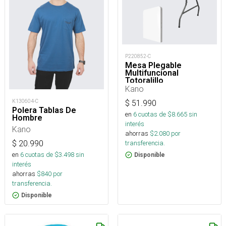
P220852-C
Mesa Plegable
Multifuncional
Totoralillo
Kano
K130604-C
$
51.990
Polera Tablas De
en
6
cuotas de $
8.665
sin
Hombre
interés
Kano
ahorras
$
2.080
por
transferencia.
$
20.990
en
6
cuotas de $
3.498
sin
Disponible
interés
ahorras
$
840
por
transferencia.
Disponible