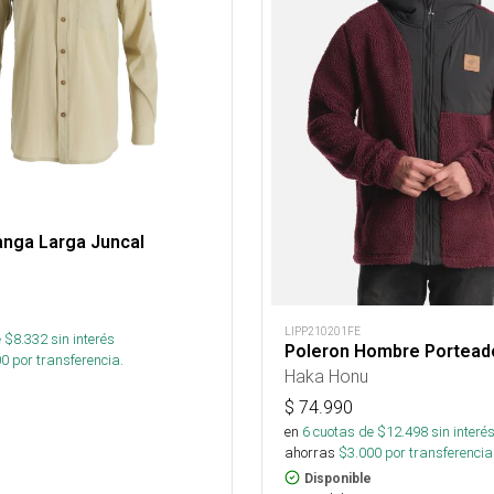
nga Larga Juncal
LIPP210201FE
 $
8.332
sin interés
Poleron Hombre Portead
00
por transferencia.
Haka Honu
$
74.990
en
6
cuotas de $
12.498
sin interé
ahorras
$
3.000
por transferencia
Disponible