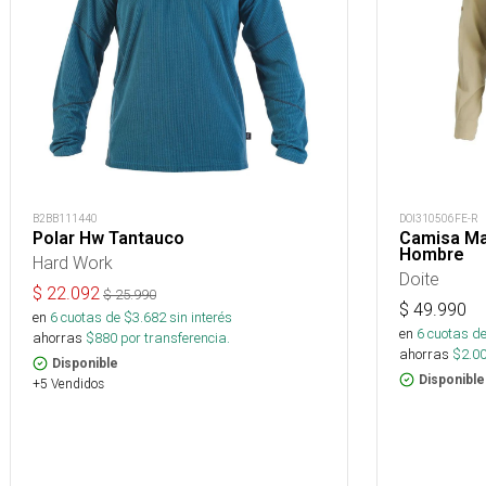
B2BB111440
DOI310506FE-R
Polar Hw Tantauco
Camisa Ma
Hombre
Hard Work
Doite
$
22.092
$
25.990
$
49.990
en
6
cuotas de $
3.682
sin interés
en
6
cuotas de
ahorras
$
880
por transferencia.
ahorras
$
2.0
Disponible
Disponible
+5 Vendidos