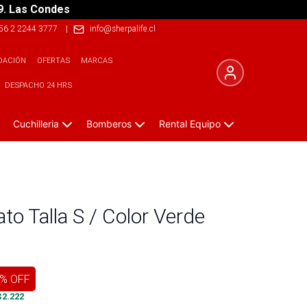
9. Las Condes
56 2 2244 3777
|
info@sherpalife.cl
DACIÓN
OFERTAS
MARCAS
DESPACHO 24 HRS
Cuchilleria
Bomberos
Rental Equipo
o Talla S / Color Verde
% OFF
$
2.222