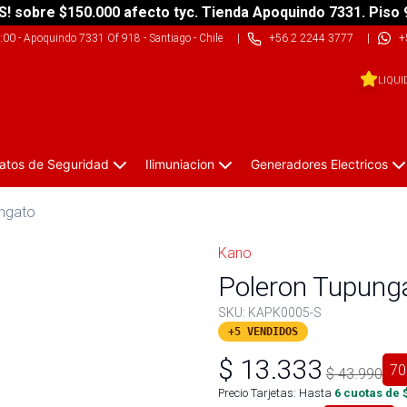
S! sobre $150.000 afecto tyc. Tienda Apoquindo 7331. Piso 
9:00
-
Apoquindo 7331 Of 918 - Santiago - Chile
|
+56 2 2244 3777
|
+
LIQUI
atos de Seguridad
Ilimuniacion
Generadores Electricos
ngato
Kano
Poleron Tupungat
SKU:
KAPK0005-S
+5 VENDIDOS
$
13.333
70
$
43.990
Precio Tarjetas: Hasta
6
cuotas de 