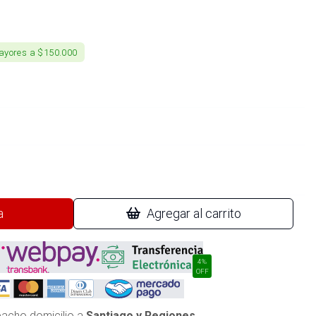
ayores a $150.000
a
Agregar al carrito
4%
OFF
acho domicilio a
Santiago y Regiones