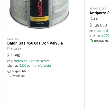
BEH081320FE
Antiparra S
Cairn
$
139.000
en
6
cuotas de
ahorras
$
5.5
GS231206
Disponible
Balón Gas 450 Grs Con Válvula
Providus
$
4.990
en
6
cuotas de $
832
sin interés
ahorras
$
200
por transferencia.
Disponible
+80 Vendidos