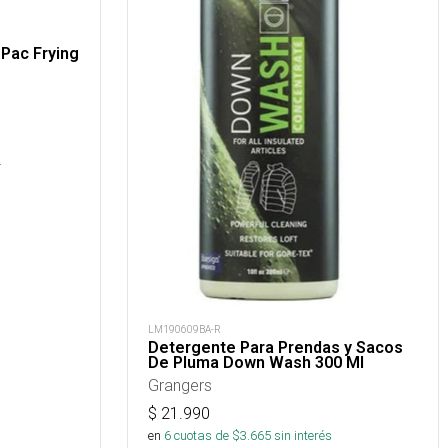
Pac Frying
.
LM190609BA-R
Detergente Para Prendas y Sacos
De Pluma Down Wash 300 Ml
Grangers
$
21.990
en
6
cuotas de $
3.665
sin interés