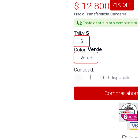
$
12.800
71
% OFF
Precio Transferencia Bancaria
Envío gratis para compras m
Talla
:
S
S
Color
:
Verde
Verde
Cantidad:
-
+
1 disponible
Comprar ahor
Desp