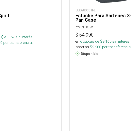
LMO280501FE
pirit
Estuche Para Sartenes X-
Pan Case
Evernew
$
54.990
 $
23.167
sin interés
en
6
cuotas de $
9.165
sin interés
60
por transferencia.
ahorras
$
2.200
por transferencia
Disponible