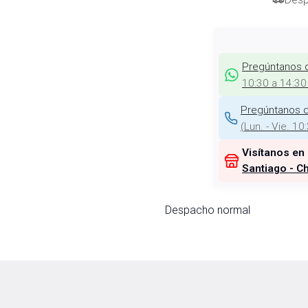
Pregúntanos 
10:30 a 14:30
Pregúntanos d
(
Lun. - Vie. 10
Visítanos en
Santiago - Ch
Despacho normal