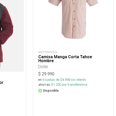
DOI310505FE-R
Camisa Manga Corta Tahoe
Hombre
Doite
$
29.990
en
6
cuotas de $
4.998
sin interés
or
ahorras
$
1.200
por transferencia.
Disponible
s
.