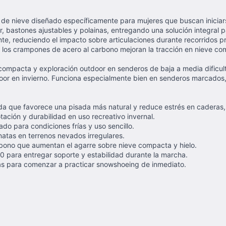
s de nieve diseñado específicamente para mujeres que buscan inicia
jer, bastones ajustables y polainas, entregando una solución integral
nte, reduciendo el impacto sobre articulaciones durante recorridos 
e los crampones de acero al carbono mejoran la tracción en nieve co
e compacta y exploración outdoor en senderos de baja a media dificu
oor en invierno. Funciona especialmente bien en senderos marcados
a que favorece una pisada más natural y reduce estrés en caderas, ro
tación y durabilidad en uso recreativo invernal.
ado para condiciones frías y uso sencillo.
natas en terrenos nevados irregulares.
bono que aumentan el agarre sobre nieve compacta y hielo.
00 para entregar soporte y estabilidad durante la marcha.
inas para comenzar a practicar snowshoeing de inmediato.