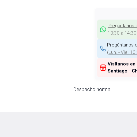
Pregúntanos 
10:30 a 14:30
Pregúntanos d
(
Lun. - Vie. 10
Visítanos en
Santiago - Ch
Despacho normal