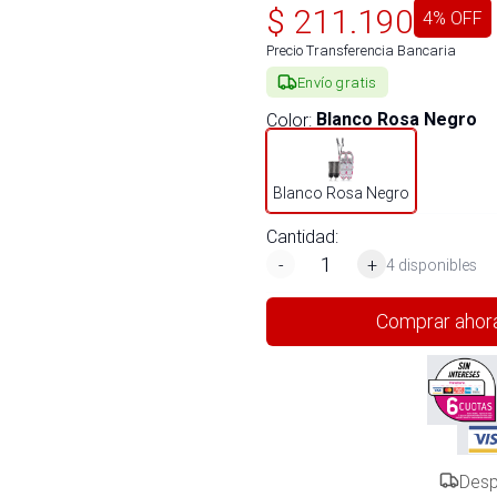
$
211.190
4
% OFF
Precio Transferencia Bancaria
Envío gratis
Color
:
Blanco Rosa Negro
Blanco Rosa Negro
Cantidad:
-
+
4 disponibles
Comprar ahor
Desp