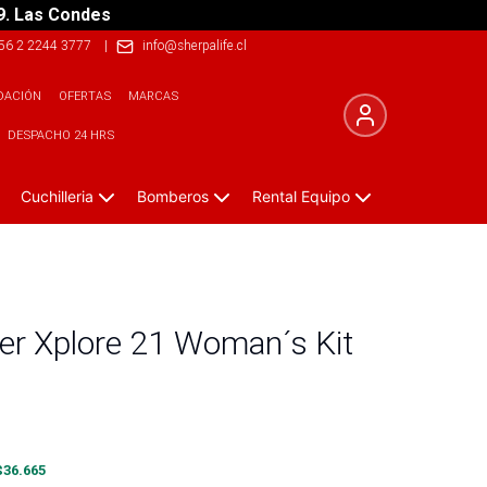
9. Las Condes
56 2 2244 3777
|
info@sherpalife.cl
DACIÓN
OFERTAS
MARCAS
DESPACHO 24 HRS
Cuchilleria
Bomberos
Rental Equipo
jer Xplore 21 Woman´s Kit
$
36.665