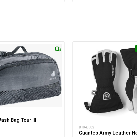
R
sh Bag Tour III
BH040802
Guantes Army Leather Hel