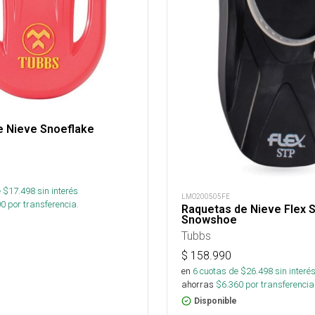
e Nieve Snoeflake
 $
17.498
sin interés
LMO200505FE
00
por transferencia.
Raquetas de Nieve Flex 
Snowshoe
Tubbs
$
158.990
en
6
cuotas de $
26.498
sin interé
ahorras
$
6.360
por transferencia
Disponible