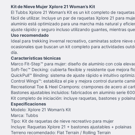
Kit de Nieve Mujer Xplore 21 Woman’s Kit
El Tubbs Xplore 21 Woman’s Kit es un kit completo de raqueta
fácil de utilizar. Incluye un par de raquetas Xplore 21 para mu
aluminio está optimizado para una marcha más natural y eficie
ajuste rápido y seguro incluso utilizando guantes, mientras qu
Uso recomendado
Ideal para trekking invernal recreativo, caminatas sobre niev
ocasionales que buscan un kit completo para actividades outd
día.
Características técnicas
Marco Fit-Step™ para mujer: diseño de aluminio con cola elevad
Soft-Tec™ Decking: cubierta flexible y resistente que mejora flo
QuickPull™ Binding: sistema de ajuste rápido e intuitivo optimiz
Control Wings™: estabiliza el pie y mejora control durante cami
Recreational Toe & Heel Crampons: crampones de acero al car
Bastones ajustables incluidos: fabricados en aluminio serie 60
Kit completo de iniciación: incluye raquetas, bastones y pola
Especificaciones
Modelo: Xplore 21 Woman’s Kit
Marca: Tubbs
Tipo: Kit de raquetas de nieve recreativo para mujer
Incluye: Raquetas Xplore 21 + bastones ajustables + polainas
Terreno recomendado: Flat Terrain / Rolling Terrain