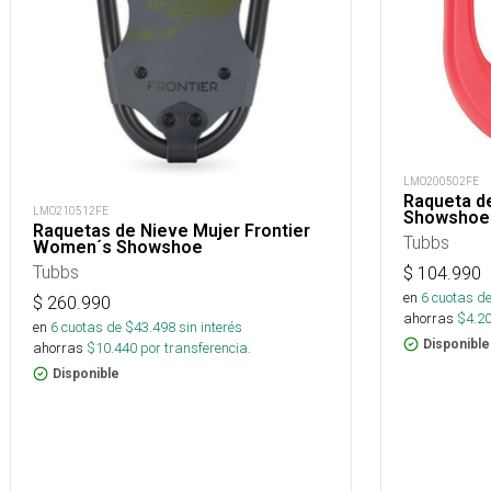
LMO200502FE
Raqueta d
LMO210512FE
Showshoe
Raquetas de Nieve Mujer Frontier
Tubbs
Women´s Showshoe
Tubbs
$
104.990
en
6
cuotas de
$
260.990
ahorras
$
4.2
en
6
cuotas de $
43.498
sin interés
Disponible
ahorras
$
10.440
por transferencia.
Disponible