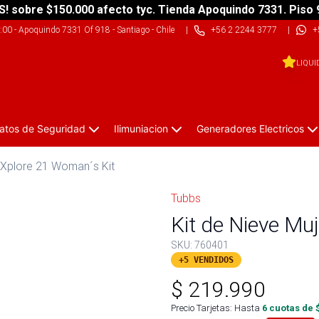
S! sobre $150.000 afecto tyc. Tienda Apoquindo 7331. Piso 
9:00
-
Apoquindo 7331 Of 918 - Santiago - Chile
|
+56 2 2244 3777
|
+
LIQUI
atos de Seguridad
Ilimuniacion
Generadores Electricos
r Xplore 21 Woman´s Kit
Tubbs
Kit de Nieve Mu
SKU:
760401
+5 VENDIDOS
$
219.990
Precio Tarjetas: Hasta
6
cuotas de 