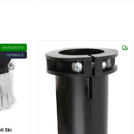
ENVÍO
GRATIS
3
ÚLTIMAS
i Ski