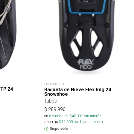
LMO210513FE
STP 24
Raqueta de Nieve Flex Rdg 24
Snowshoe
Tubbs
$
289.990
s
en
6
cuotas de $
48.332
sin interés
.
ahorras
$
11.600
por transferencia.
Disponible