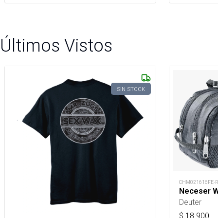
Últimos Vistos
SIN STOCK
CHM021616FE-
Neceser Wa
Deuter
$
18.900