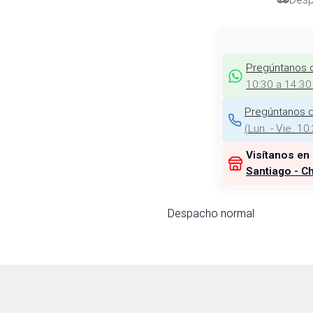
Pregúntanos 
10:30 a 14:30
Pregúntanos d
(
Lun. - Vie. 10
Visítanos en
Santiago - Ch
Despacho normal