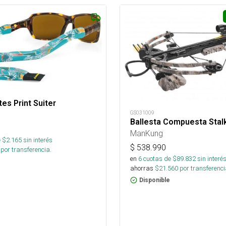
es Print Suiter
GS031009
Ballesta Compuesta Sta
ManKung
 $
2.165
sin interés
$
538.990
por transferencia.
en
6
cuotas de $
89.832
sin interé
ahorras
$
21.560
por transferenci
Disponible