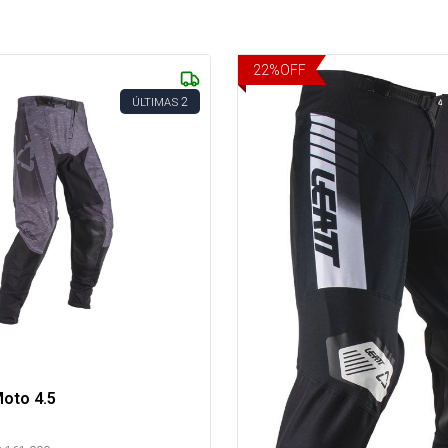
22
%
OFF
2
ÚLTIMAS
R
oto 4.5