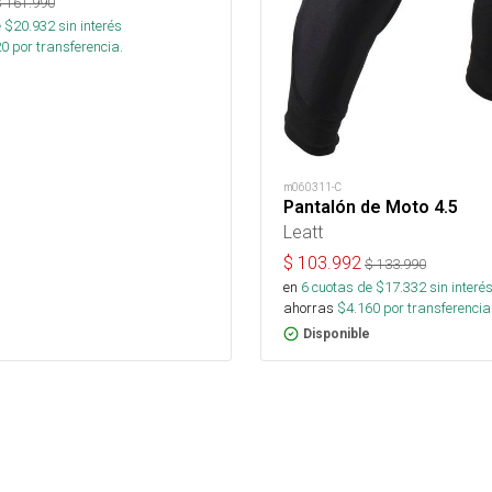
$
161.990
 $
20.932
sin interés
20
por transferencia.
m060311-C
Pantalón de Moto 4.5
Leatt
$
103.992
$
133.990
en
6
cuotas de $
17.332
sin interé
ahorras
$
4.160
por transferencia
Disponible