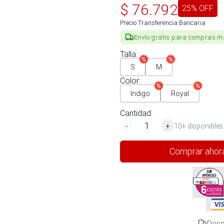
$
76.792
25
% OFF
Precio Transferencia Bancaria
Envío gratis para compras m
Talla
:
S
M
Color
:
Indigo
Royal
Cantidad:
-
+
10+ disponibles
Comprar ahor
Desp