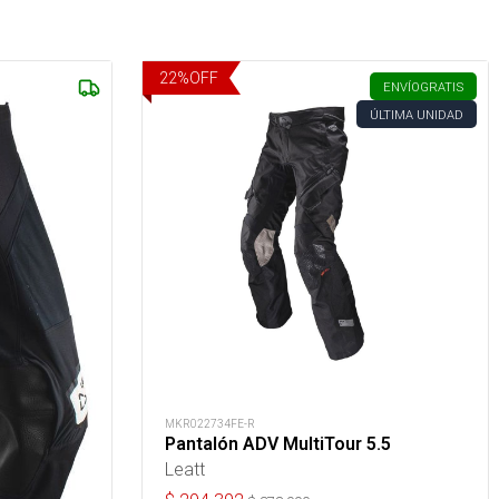
22
%
OFF
ENVÍO
GRATIS
ÚLTIMA UNIDAD
MKR022734FE-R
Pantalón ADV MultiTour 5.5
Leatt