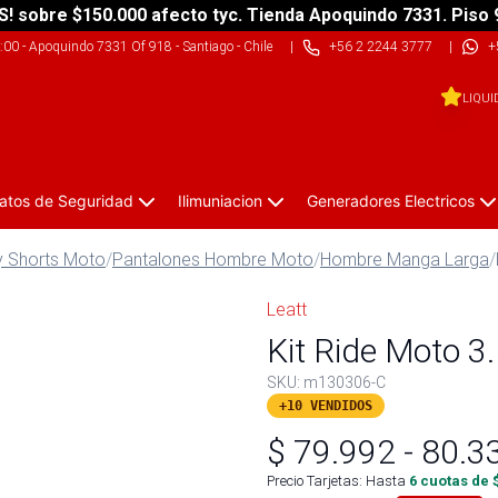
S! sobre $150.000 afecto tyc. Tienda Apoquindo 7331. Piso 
9:00
-
Apoquindo 7331 Of 918 - Santiago - Chile
|
+56 2 2244 3777
|
+
LIQUI
atos de Seguridad
Ilimuniacion
Generadores Electricos
y Shorts Moto
/
Pantalones Hombre Moto
/
Hombre Manga Larga
/
Leatt
Kit Ride Moto 3.
SKU:
m130306-C
+10 VENDIDOS
$
79.992
-
80.3
Precio Tarjetas: Hasta
6
cuotas de 