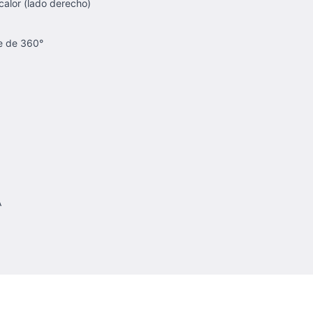
 calor (lado derecho)
te de 360°
A