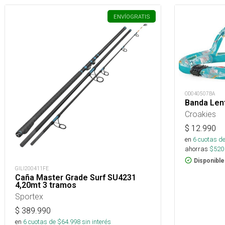
ENVÍO
GRATIS
OD040507BA
Banda Lent
Croakies
$
12.990
en
6
cuotas de
ahorras
$
520
Disponible
GILI200411FE
Caña Master Grade Surf SU4231
4,20mt 3 tramos
Sportex
$
389.990
en
6
cuotas de $
64.998
sin interés