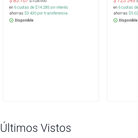
$
85.707
$
125.593
$
128.990
en
6
cuotas de $
14.285
sin interés
en
6
cuotas de
ahorras
$
3.430
por transferencia.
ahorras
$
5.0
Disponible
Disponible
Últimos Vistos