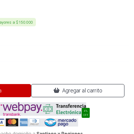
ayores a $150.000
a
Agregar al carrito
4%
OFF
acho domicilio a
Santiago y Regiones