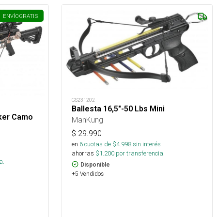
ENVÍO
GRATIS
GS231202
Ballesta 16,5"-50 Lbs Mini
lker Camo
ManKung
$
29.990
en
6
cuotas de $
4.998
sin interés
s
ahorras
$
1.200
por transferencia.
a.
Disponible
+5 Vendidos