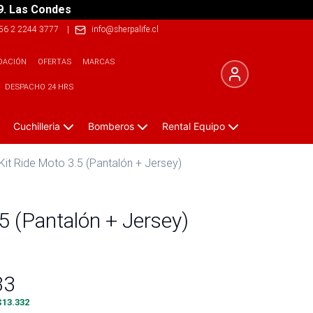
9. Las Condes
56 2 2244 3777
|
info@sherpalife.cl
DACIÓN
OFERTAS
MARCAS
DESPACHO 24 HRS
Cuchilleria
Bomberos
Rental Equipo
Kit Ride Moto 3.5 (Pantalón + Jersey)
5 (Pantalón + Jersey)
33
$
13.332