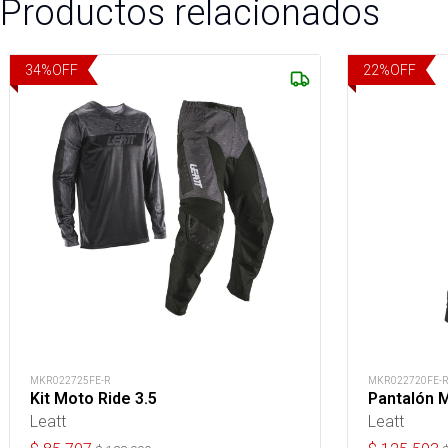
Productos relacionados
34
%
OFF
22
%
OFF
MKR022725FE-R
MKR022720FE-
Kit Moto Ride 3.5
Pantalón M
Leatt
Leatt