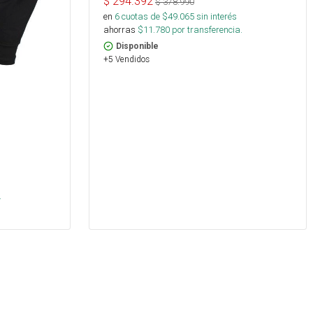
$
294.392
$
378.990
en
6
cuotas de $
49.065
sin interés
ahorras
$
11.780
por transferencia.
Disponible
+5 Vendidos
s
.