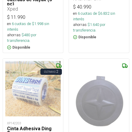
pc)
$
40.990
Xped
en
6
cuotas de $
6.832
sin
$
11.990
interés
en
6
cuotas de $
1.998
sin
ahorras
$
1.640
por
interés
transferencia.
ahorras
$
480
por
Disponible
transferencia.
Disponible
2
ÚLTIMAS
XP142203
Cinta Adhesiva Ding