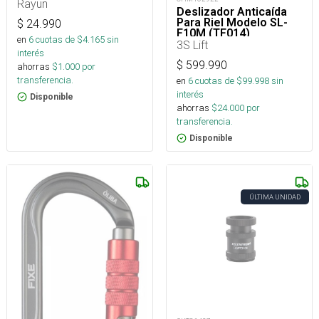
Rayun
Deslizador Anticaída
Para Riel Modelo SL-
$
24.990
F10M (TF014)
en
6
cuotas de $
4.165
sin
3S Lift
interés
$
599.990
ahorras
$
1.000
por
transferencia.
en
6
cuotas de $
99.998
sin
interés
Disponible
ahorras
$
24.000
por
transferencia.
Disponible
ÚLTIMA UNIDAD