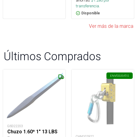
ahorras
$
1.280
por
transferencia.
Disponible
Ver más de la marca
Últimos Comprados
ENVÍO
GRATIS
GIS022203
Chuzo 1.60* 1" 13 LBS
CHM102922