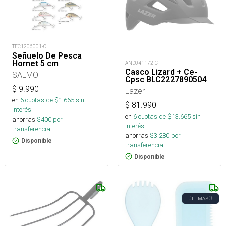
TEC1206001-C
Señuelo De Pesca
Hornet 5 cm
AND041172-C
Casco Lizard + Ce-
SALMO
Cpsc BLC2227890504
$
9.990
Lazer
en
6
cuotas de $
1.665
sin
$
81.990
interés
en
6
cuotas de $
13.665
sin
ahorras
$
400
por
interés
transferencia.
ahorras
$
3.280
por
Disponible
transferencia.
Disponible
3
ÚLTIMAS