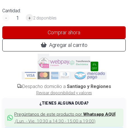
Cantidad:
-
+
2 disponibles
Comprar ahora
Agregar al carrito
4%
OFF
Despacho domicilio a
Santiago y Regiones
Revisar disponibilidad y valores
¿TIENES ALGUNA DUDA?
Pregúntanos de este producto por
Whatsapp AQUÍ
(
Lun. - Vie. 10:30 a 14:30 - 15:00 a 19:00
)