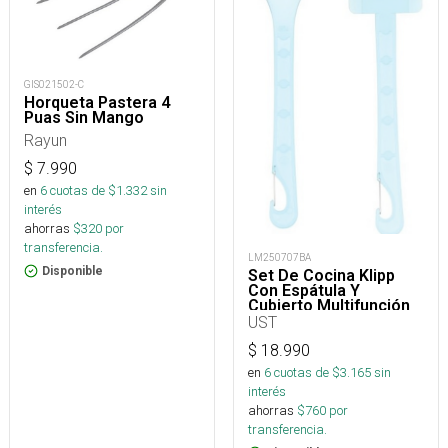
GIS021502-C
Horqueta Pastera 4
Puas Sin Mango
Rayun
$
7.990
en
6
cuotas de $
1.332
sin
interés
ahorras
$
320
por
transferencia.
LM250707BA
Disponible
Set De Cocina Klipp
Con Espátula Y
Cubierto Multifunción
UST
$
18.990
en
6
cuotas de $
3.165
sin
interés
ahorras
$
760
por
transferencia.