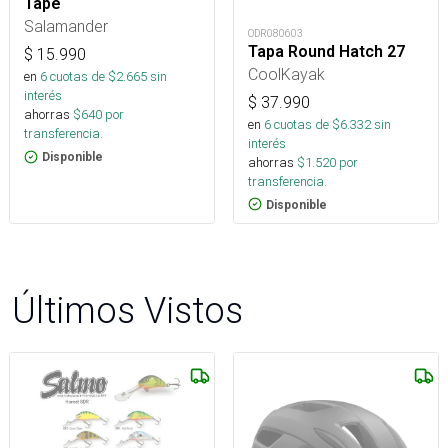
Tape
Salamander
ODR080603
Tapa Round Hatch 27
$
15.990
CoolKayak
en
6
cuotas de $
2.665
sin
interés
$
37.990
ahorras
$
640
por
en
6
cuotas de $
6.332
sin
transferencia.
interés
Disponible
ahorras
$
1.520
por
transferencia.
Disponible
Últimos Vistos