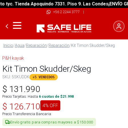
tyc. Tienda Apoquindo 7331. Piso 9. Las Condes
¡ENVÍO GRAT
+56 2 2244 3777
|
Inicio
/
Agua
/
Reparación
/
Reparación
/
Kit Timon Skudder/Skeg
P&H kayak
Kit Timon Skudder/Skeg
SKU:
5SKUDDK
+5 VENDIDOS
$
131.990
Precio Tarjetas: Hasta
6
cuotas de $
21.998
$
126.710
4
% OFF
Precio Transferencia Bancaria
Envío gratis para compras mayores a $150.000