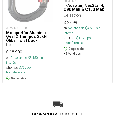
OUT31427
T-Adapter, NexStar 4,
C90 Mak & C130 Mak
Celestron
$
27.990
en
6
cuotas de $
4.665
sin
CHM310319FE-R
Mosquetón Aluminio
interés
Oval 2 Tiempos 25kN
ahorras
$
1.120
por
Óliba Twist Lock
transferencia.
Fixe
Disponible
$
18.900
+5 Vendidos
en
6
cuotas de $
3.150
sin
interés
ahorras
$
760
por
transferencia.
Disponible
DESPACHO A TODO CHILE