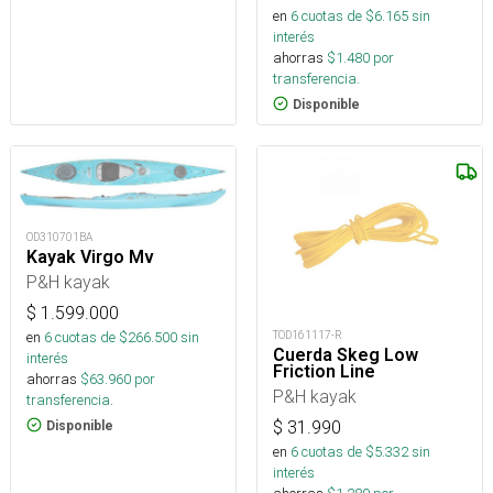
en
6
cuotas de $
6.165
sin
interés
ahorras
$
1.480
por
transferencia.
Disponible
OD310701BA
Kayak Virgo Mv
P&H kayak
$
1.599.000
en
6
cuotas de $
266.500
sin
TOD161117-R
Cuerda Skeg Low
interés
Friction Line
ahorras
$
63.960
por
P&H kayak
transferencia.
$
31.990
Disponible
en
6
cuotas de $
5.332
sin
interés