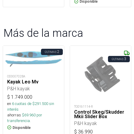
Disponible
Más de la marca
2
ÚLTIMAS
3
ÚLTIMAS
OD300702BA
Kayak Leo Mv
P&H kayak
$
1.749.000
en
6
cuotas de $
291.500
sin
TOD161114-R
interés
Control Skeg/Skudder
ahorras
$
69.960
por
Mkii Slider Box
transferencia.
P&H kayak
Disponible
$
36.990