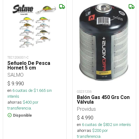
TEC1206001-C
Señuelo De Pesca
Hornet 5 cm
SALMO
$
9.990
en
6
cuotas de $
1.665
sin
GS231206
interés
Balón Gas 450 Grs Con
Válvula
ahorras
$
400
por
transferencia.
Providus
Disponible
$
4.990
en
6
cuotas de $
832
sin interés
ahorras
$
200
por
transferencia.