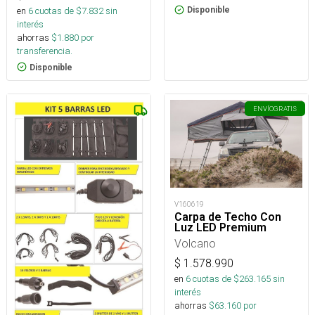
en
6
cuotas de $
7.832
sin
Disponible
interés
ahorras
$
1.880
por
transferencia.
Disponible
ENVÍO
GRATIS
V160619
Carpa de Techo Con
Luz LED Premium
Volcano
$
1.578.990
en
6
cuotas de $
263.165
sin
interés
ahorras
$
63.160
por