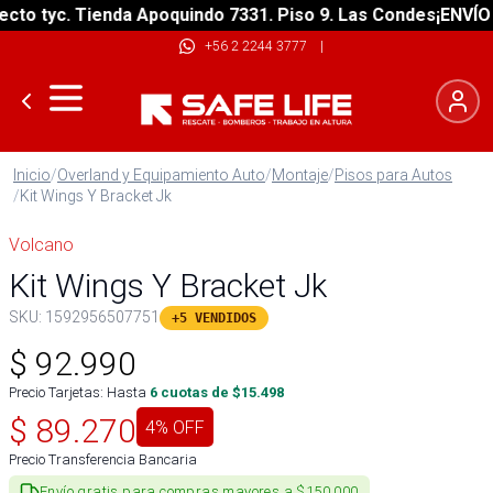
o tyc. Tienda Apoquindo 7331. Piso 9. Las Condes
¡ENVÍO GR
+56 2 2244 3777
|
Inicio
/
Overland y Equipamiento Auto
/
Montaje
/
Pisos para Autos
/
Kit Wings Y Bracket Jk
Volcano
Kit Wings Y Bracket Jk
SKU:
1592956507751
+5 VENDIDOS
$
92.990
Precio Tarjetas: Hasta
6
cuotas de $
15.498
$
89.270
4
% OFF
Precio Transferencia Bancaria
Envío gratis para compras mayores a $150.000