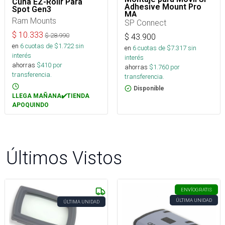
Cuna EZ-Rollr Para
Adhesive Mount Pro
Spot Gen3
MA
Ram Mounts
SP Connect
$
10.333
$
28.990
$
43.900
en
6
cuotas de $
1.722
sin
en
6
cuotas de $
7.317
sin
interés
interés
ahorras
$
410
por
ahorras
$
1.760
por
transferencia.
transferencia.
Disponible
LLEGA MAÑANA✔️TIENDA
APOQUINDO
Últimos Vistos
ENVÍO
GRATIS
ÚLTIMA UNIDAD
ÚLTIMA UNIDAD