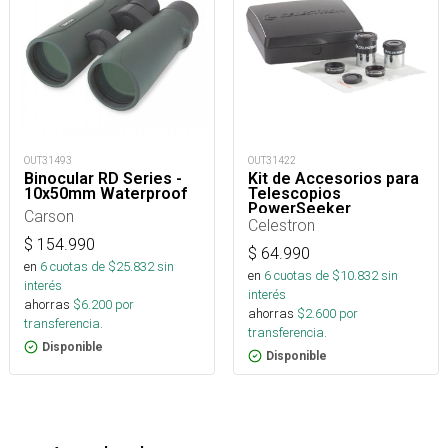
OUT31493
OUT31422
Binocular RD Series -
Kit de Accesorios para
10x50mm Waterproof
Telescopios
PowerSeeker
Carson
Celestron
$
154.990
$
64.990
en
6
cuotas de $
25.832
sin
en
6
cuotas de $
10.832
sin
interés
interés
ahorras
$
6.200
por
ahorras
$
2.600
por
transferencia.
transferencia.
Disponible
Disponible