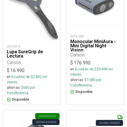
OUT31490
Monocular MiniAura -
Mini Digital Night
OUT34575
Vision
Lupa SureGrip de
Carson
Lectura
Carson
$
176.990
en
6
cuotas de $
29.498
sin
$
16.990
interés
en
6
cuotas de $
2.832
sin
ahorras
$
7.080
por
interés
transferencia.
ahorras
$
680
por
Disponible
transferencia.
Disponible
ENVÍO
GRATIS
ÚLTIMA UNIDAD
ÚLTIMA UNIDAD