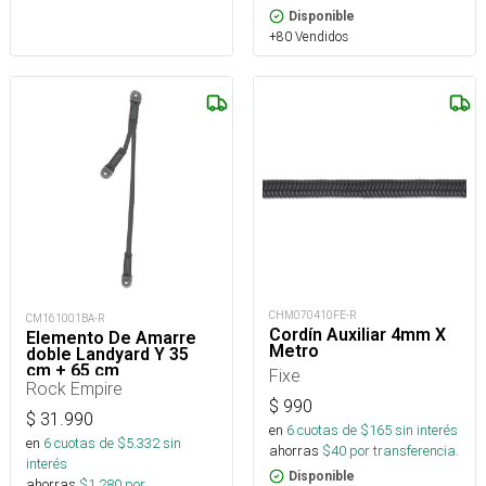
Disponible
+80 Vendidos
CHM070410FE-R
CM161001BA-R
Cordín Auxiliar 4mm X
Elemento De Amarre
Metro
doble Landyard Y 35
cm + 65 cm
Fixe
Rock Empire
$
990
$
31.990
en
6
cuotas de $
165
sin interés
en
6
cuotas de $
5.332
sin
ahorras
$
40
por transferencia.
interés
Disponible
ahorras
$
1.280
por