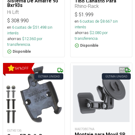
Sistema De Amarre 93″
Tipo Canasto Para
Bxr93s
Barra Portaequipaje O
Rhino-Rack
Parrilla Portaequipaje
Hi Lift
$
51.999
$
308.990
en
6
cuotas de $
8.667
sin
interés
en
6
cuotas de $
51.498
sin
ahorras
$
2.080
por
interés
transferencia.
ahorras
$
12.360
por
transferencia.
Disponible
Disponible
64
%
OFF
ÚLTIMA UNIDAD
ÚLTIMA UNIDAD
MA070807NA
OUT45136
Montaje para Movil SP