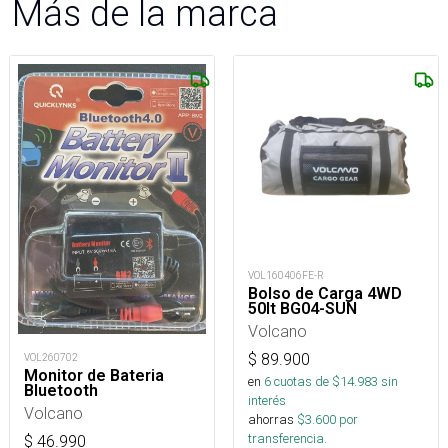
Más de la marca
VOL160406FE-R
Bolso de Carga 4WD
50lt BG04-SUN
Volcano
$
89.900
VOL260702
Monitor de Bateria
en
6
cuotas de $
14.983
sin
Bluetooth
interés
Volcano
ahorras
$
3.600
por
transferencia.
$
46.990