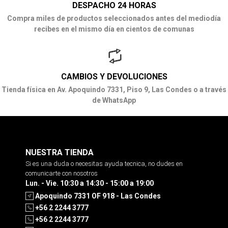
DESPACHO 24 HORAS
Compra miles de productos seleccionados antes del mediodía
recibes en el mismo día en cientos de comunas
CAMBIOS Y DEVOLUCIONES
Tienda física en Av. Apoquindo 7331, Piso 9, Las Condes o a través
de WhatsApp
NUESTRA TIENDA
Si es una duda o necesitas ayuda tecnica, no dudes en
comunicarte con nosotros
Lun. - Vie. 10:30 a 14:30 - 15:00 a 19:00
Apoquindo 7331 OF 918 - Las Condes
+56 2 2244 3777
+56 2 2244 3777