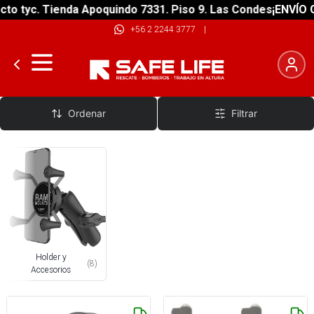
o tyc. Tienda Apoquindo 7331. Piso 9. Las Condes
¡ENVÍO GR
+56 2 2244 3777
|
Montaje
Ordenar
Filtrar
Holder y
(
8
)
Accesorios