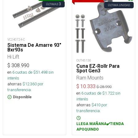
3
ÚLTIMAS
ÚLTIMA UNIDAD
VC240724-C
Sistema De Amarre 93″
Bxr93s
Hi Lift
OUT45136
$
308.990
Cuna EZ-Rollr Para
Spot Gen3
en
6
cuotas de $
51.498
sin
Ram Mounts
interés
ahorras
$
12.360
por
$
10.333
$
28.990
transferencia.
en
6
cuotas de $
1.722
sin
Disponible
interés
ahorras
$
410
por
transferencia.
LLEGA MAÑANA✔️TIENDA
APOQUINDO