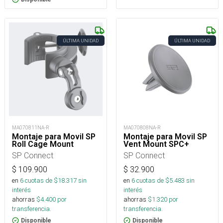
ÚLTIMA UNIDAD
ÚLTIMA UNIDAD
MA070811NA-R
MA070808NA-R
Montaje para Movil SP
Montaje para Movil SP
Roll Cage Mount
Vent Mount SPC+
SP Connect
SP Connect
$
109.900
$
32.900
en
6
cuotas de $
18.317
sin
en
6
cuotas de $
5.483
sin
interés
interés
ahorras
$
4.400
por
ahorras
$
1.320
por
transferencia.
transferencia.
Disponible
Disponible