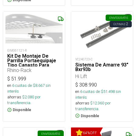
ENVÍO
GRATIS
2
ÚLTIMAS
GIM061121-R
Kit De Montaje De
VC240723-C
Parrilla Portaequipaje
Sistema De Amarre 93″
Tipo Canasto Para
Bxr93b
Barra Portaequipaje O
Rhino-Rack
Parrilla Portaequipaje
Hi Lift
$
51.999
$
308.990
en
6
cuotas de $
8.667
sin
interés
en
6
cuotas de $
51.498
sin
ahorras
$
2.080
por
interés
transferencia.
ahorras
$
12.360
por
transferencia.
Disponible
Disponible
64
%
OFF
ENVÍO
GRATIS