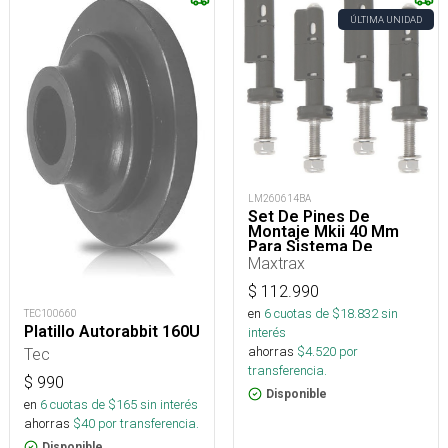
ÚLTIMA UNIDAD
LM260614BA
Set De Pines De
Montaje Mkii 40 Mm
Para Sistema De
Fijación 4x4
Maxtrax
$
112.990
en
6
cuotas de $
18.832
sin
TEC100660
Platillo Autorabbit 160U
interés
ahorras
$
4.520
por
Tec
transferencia.
$
990
Disponible
en
6
cuotas de $
165
sin interés
ahorras
$
40
por transferencia.
Disponible