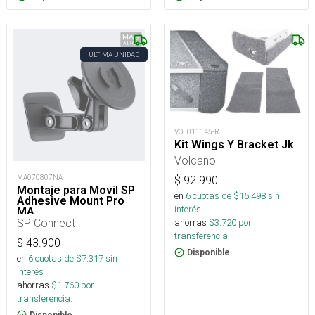
ÚLTIMA UNIDAD
VOL011145-R
Kit Wings Y Bracket Jk
Volcano
MA070807NA
$
92.990
Montaje para Movil SP
en
6
cuotas de $
15.498
sin
Adhesive Mount Pro
interés
MA
SP Connect
ahorras
$
3.720
por
transferencia.
$
43.900
Disponible
en
6
cuotas de $
7.317
sin
interés
ahorras
$
1.760
por
transferencia.
Disponible