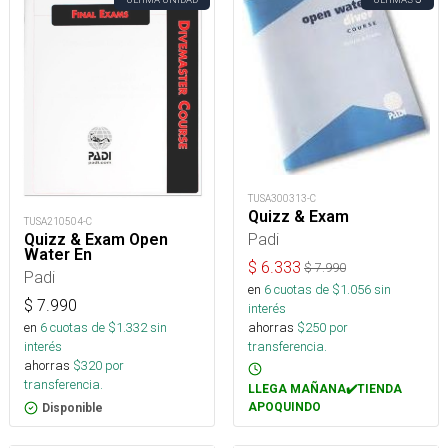
TUSA300313-C
Quizz & Exam
TUSA210504-C
Padi
Quizz & Exam Open
Water En
$
6.333
$
7.990
Padi
en
6
cuotas de $
1.056
sin
$
7.990
interés
ahorras
$
250
por
en
6
cuotas de $
1.332
sin
transferencia.
interés
ahorras
$
320
por
transferencia.
LLEGA MAÑANA✔️TIENDA
APOQUINDO
Disponible