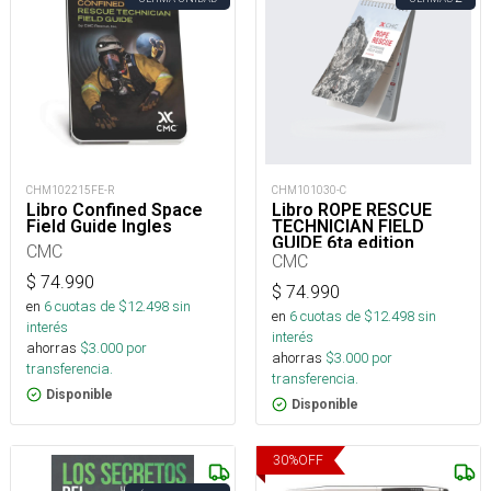
CHM102215FE-R
CHM101030-C
Libro Confined Space
Libro ROPE RESCUE
Field Guide Ingles
TECHNICIAN FIELD
GUIDE 6ta edition
CMC
CMC
$
74.990
$
74.990
en
6
cuotas de $
12.498
sin
en
6
cuotas de $
12.498
sin
interés
interés
ahorras
$
3.000
por
ahorras
$
3.000
por
transferencia.
transferencia.
Disponible
Disponible
30
%
OFF