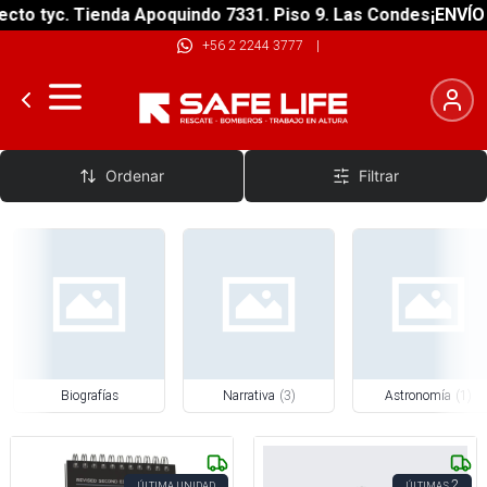
to tyc. Tienda Apoquindo 7331. Piso 9. Las Condes
¡ENVÍO G
+56 2 2244 3777
|
Librería General
Ordenar
Filtrar
Biografías
Narrativa
(
3
)
Astronomía
(
1
)
2
ÚLTIMA UNIDAD
ÚLTIMAS