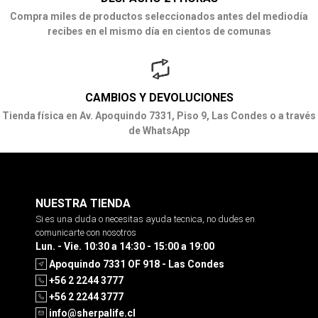
Compra miles de productos seleccionados antes del mediodía
recibes en el mismo día en cientos de comunas
CAMBIOS Y DEVOLUCIONES
Tienda física en Av. Apoquindo 7331, Piso 9, Las Condes o a través
de WhatsApp
NUESTRA TIENDA
Si es una duda o necesitas ayuda tecnica, no dudes en
comunicarte con nosotros
Lun. - Vie. 10:30 a 14:30 - 15:00 a 19:00
Apoquindo 7331 OF 918 - Las Condes
+56 2 2244 3777
+56 2 2244 3777
info@sherpalife.cl