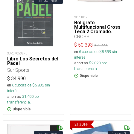
ÚLTIMA UNIDAD
VI161017
Bolígrafo
Multifuncional Cross
Tech 2 Cromado.
CROSS
$
50.393
$
71.990
en
6
cuotas de $
8.399
sin
SUR040532FE
interés
Libro Los Secretos del
ahorras
$
2.020
por
Padel
transferencia.
Sur Sports
Disponible
$
34.990
en
6
cuotas de $
5.832
sin
interés
ahorras
$
1.400
por
transferencia.
Disponible
21
%
OFF
3
ÚLTIMA UNIDAD
ÚLTIMAS