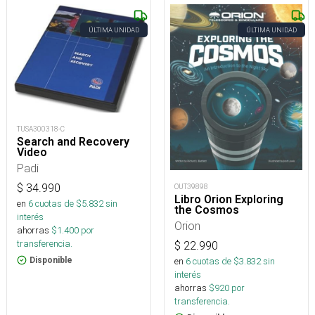
ÚLTIMA UNIDAD
ÚLTIMA UNIDAD
TUSA300318-C
Search and Recovery
Video
Padi
$
34.990
OUT39898
Libro Orion Exploring
en
6
cuotas de $
5.832
sin
the Cosmos
interés
Orion
ahorras
$
1.400
por
transferencia.
$
22.990
Disponible
en
6
cuotas de $
3.832
sin
interés
ahorras
$
920
por
transferencia.