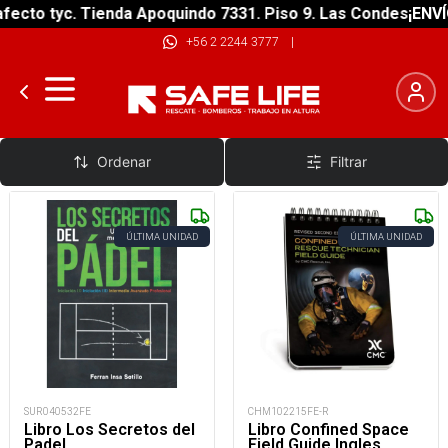
ecto tyc. Tienda Apoquindo 7331. Piso 9. Las Condes
¡ENVÍO
+56 2 2244 3777
|
Narrativa
Ordenar
Filtrar
ÚLTIMA UNIDAD
ÚLTIMA UNIDAD
SUR040532FE
CHM102215FE-R
Libro Los Secretos del
Libro Confined Space
Padel
Field Guide Ingles