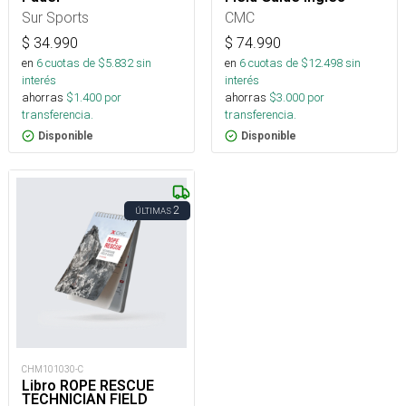
Sur Sports
CMC
$
34.990
$
74.990
en
6
cuotas de $
5.832
sin
en
6
cuotas de $
12.498
sin
interés
interés
ahorras
$
1.400
por
ahorras
$
3.000
por
transferencia.
transferencia.
Disponible
Disponible
2
ÚLTIMAS
CHM101030-C
Libro ROPE RESCUE
TECHNICIAN FIELD