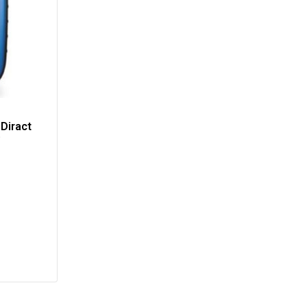
Diract
)