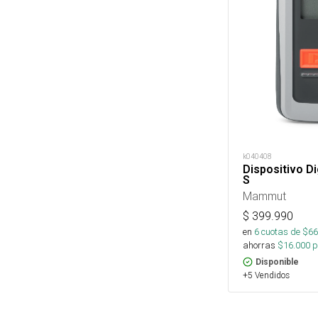
k040408
Dispositivo D
S
Mammut
$
399.990
en
6
cuotas de $
66
ahorras
$
16.000
p
Disponible
+5 Vendidos