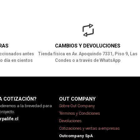
RAS
CAMBIOS Y DEVOLUCIONES
ccionados antes
Tienda física en Av. Apoquindo 7331, Piso 9, Las
o día en cientos
Condes o a través de WhatsApp
A COTIZACIÓN?
OUT COMPANY
onderemos a la brevedad para
Sobre Out Company
proyecto.
Términos y Condiciones
palife.cl
Devoluciones
Cotizaciones y ventas a empresas
Outcompany SpA