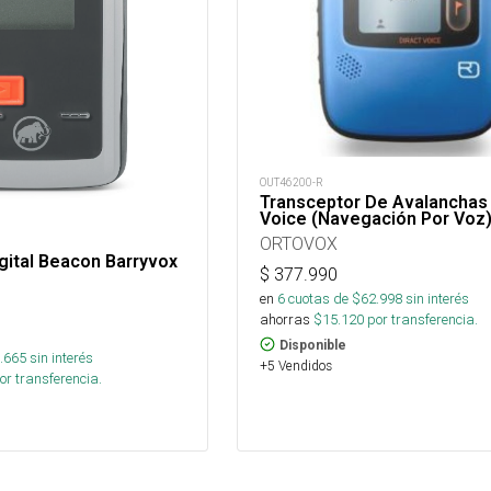
OUT46200-R
Transceptor De Avalanchas 
Voice (Navegación Por Voz
ORTOVOX
igital Beacon Barryvox
$
377.990
en
6
cuotas de $
62.998
sin interés
ahorras
$
15.120
por transferencia.
Disponible
.665
sin interés
+5 Vendidos
or transferencia.