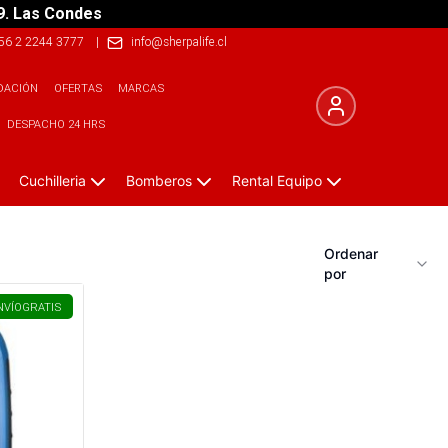
9. Las Condes
56 2 2244 3777
|
info@sherpalife.cl
DACIÓN
OFERTAS
MARCAS
DESPACHO 24 HRS
Cuchilleria
Bomberos
Rental Equipo
Ordenar
por
NVÍO
GRATIS