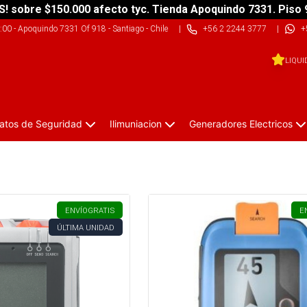
S! sobre $150.000 afecto tyc. Tienda Apoquindo 7331. Piso 
9:00
-
Apoquindo 7331 Of 918 - Santiago - Chile
|
+56 2 2244 3777
|
+
LIQUI
atos de Seguridad
Ilimuniacion
Generadores Electricos
ENVÍO
GRATIS
E
ÚLTIMA UNIDAD