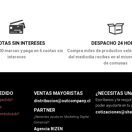
OTAS SIN INTERESES
DESPACHO 24 HO
00 marcas y paga en 6 cuotas sin
Compra miles de productos sele
intereses
del mediodía recibes en el mism
de comunas
EDIDO
VENTAS MAYORISTAS
¿NECESITAS UN
pedido?
Escríbenos y te resp
distribucion@outcompany.cl
poder ayudarte en tu 
s
PARTNER
cotizaciones@sher
eembolsado?
¿Necesitas ayuda en Marketing Digital -
Comercial?
Agencia BIZEN