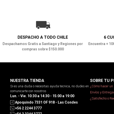
DESPACHO A TODO CHILE
6 CU
Despachamos Gratis a Santiago y Regiones por
Encuentra + 10
compras sobre $150.000
NUESTRA TIENDA
SOBRE TU P
Si es una duda o necesitas ayuda tecnica, no dudes en
¿Cómo hacer un 
comunicarte con nosotros
Envíos y Entrega
Lun. - Vie. 10:30 a 14:30 - 15:00 a 19:00
¿Satisfecho o R
Apoquindo 7331 OF 918 - Las Condes
+56 2 2244 3777
+56 2 2244 3777