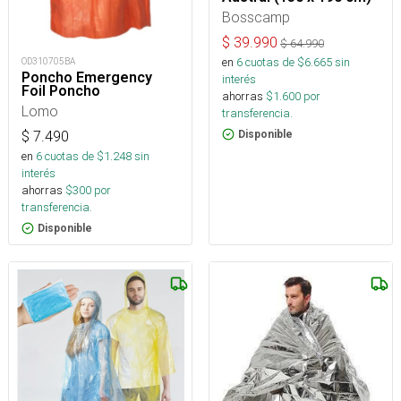
Bosscamp
$
39.990
$
64.990
en
6
cuotas de $
6.665
sin
OD310705BA
Poncho Emergency
interés
Foil Poncho
ahorras
$
1.600
por
Lomo
transferencia.
Disponible
$
7.490
en
6
cuotas de $
1.248
sin
interés
ahorras
$
300
por
transferencia.
Disponible