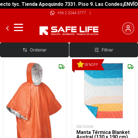
to tyc. Tienda Apoquindo 7331. Piso 9. Las Condes
¡ENVÍO G
+56 2 2244 3777
|
Mantas de emergencia
Ordenar
Filtrar
38
%
OFF
DISC102506
Manta Térmica Blanket
Austral (130 x 190 cm)