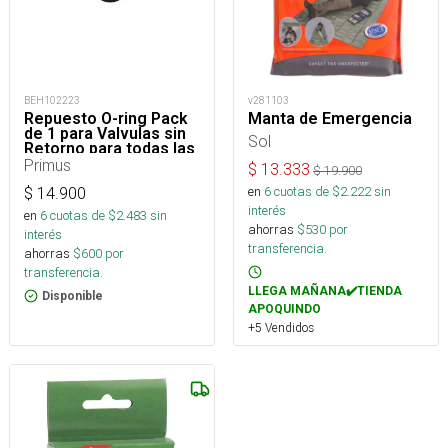
BEH102223
v281103
Repuesto O-ring Pack
Manta de Emergencia
de 1 para Valvulas sin
Sol
Retorno para todas las
valvulas
Primus
$
13.333
$
19.900
en
6
cuotas de $
2.222
sin
$
14.900
interés
en
6
cuotas de $
2.483
sin
ahorras
$
530
por
interés
transferencia.
ahorras
$
600
por
transferencia.
LLEGA MAÑANA✔️TIENDA
Disponible
APOQUINDO
+5 Vendidos