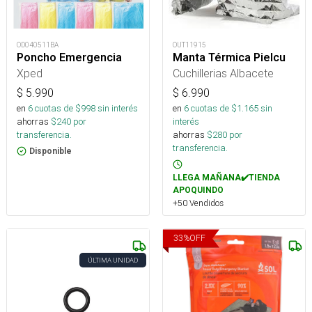
OD040511BA
OUT11915
Poncho Emergencia
Manta Térmica Pielcu
Xped
Cuchillerias Albacete
$
5.990
$
6.990
en
6
cuotas de $
998
sin interés
en
6
cuotas de $
1.165
sin
ahorras
$
240
por
interés
transferencia.
ahorras
$
280
por
transferencia.
Disponible
LLEGA MAÑANA✔️TIENDA
APOQUINDO
+50 Vendidos
33
%
OFF
ÚLTIMA UNIDAD