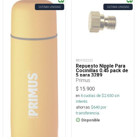
ÚLTIMA UNIDAD
ÚLTIMA UNIDAD
BEH102222
Repuesto Nipple Para
Cocinillas 0.45 pack de
5 para 3289
Primus
$
15.900
en
6
cuotas de $
2.650
sin
interés
ahorras
$
640
por
transferencia.
Disponible