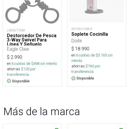
DOI190215BA-R
LM060716BA
Soplete Cocinilla
Destorcedor De Pesca
3-Way Swivel Para
Doite
Línea Y Señuelo
Eagle Claw
$
18.990
en
6
cuotas de $
3.165
sin
$
2.990
interés
en
6
cuotas de $
498
sin interés
ahorras
$
760
por
ahorras
$
120
por
transferencia.
transferencia.
Disponible
Disponible
Más de la marca