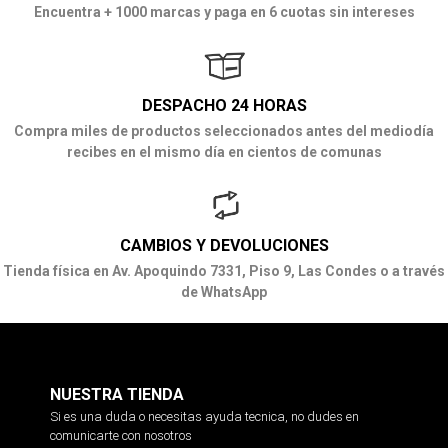
Encuentra + 1000 marcas y paga en 6 cuotas sin intereses
DESPACHO 24 HORAS
Compra miles de productos seleccionados antes del mediodía
recibes en el mismo día en cientos de comunas
CAMBIOS Y DEVOLUCIONES
Tienda física en Av. Apoquindo 7331, Piso 9, Las Condes o a través
de WhatsApp
NUESTRA TIENDA
Si es una duda o necesitas ayuda tecnica, no dudes en
comunicarte con nosotros