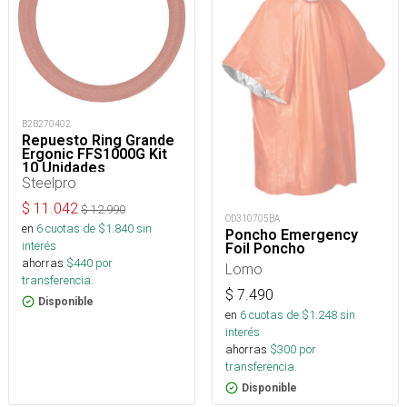
B2B270402
Repuesto Ring Grande
Ergonic FFS1000G Kit
10 Unidades
Steelpro
$
11.042
$
12.990
OD310705BA
en
6
cuotas de $
1.840
sin
Poncho Emergency
interés
Foil Poncho
ahorras
$
440
por
Lomo
transferencia.
$
7.490
Disponible
en
6
cuotas de $
1.248
sin
interés
ahorras
$
300
por
transferencia.
Disponible