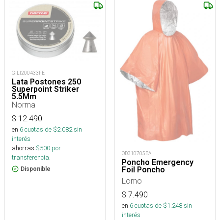
GILI200433FE
Lata Postones 250
Superpoint Striker
5,5Mm
Norma
$
12.490
en
6
cuotas de $
2.082
sin
interés
ahorras
$
500
por
OD310705BA
transferencia.
Poncho Emergency
Foil Poncho
Disponible
Lomo
$
7.490
en
6
cuotas de $
1.248
sin
interés