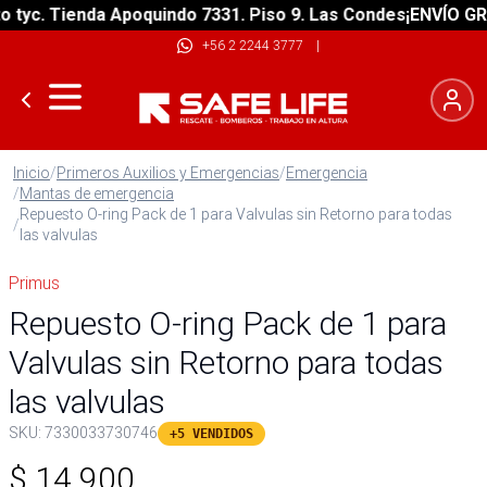
c. Tienda Apoquindo 7331. Piso 9. Las Condes
¡ENVÍO GRATIS
+56 2 2244 3777
|
Inicio
/
Primeros Auxilios y Emergencias
/
Emergencia
/
Mantas de emergencia
Repuesto O-ring Pack de 1 para Valvulas sin Retorno para todas
/
las valvulas
Primus
Repuesto O-ring Pack de 1 para
Valvulas sin Retorno para todas
las valvulas
SKU:
7330033730746
+5 VENDIDOS
$
14.900