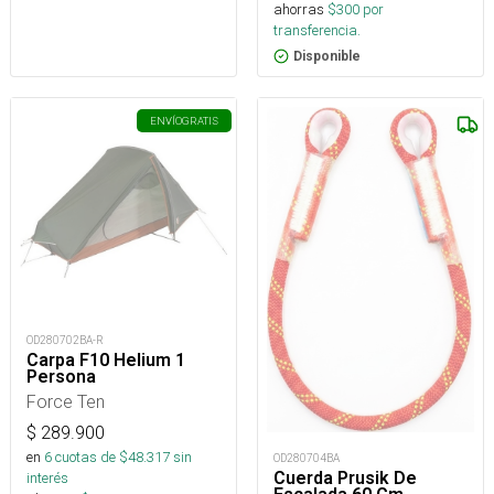
ahorras
$
300
por
transferencia.
Disponible
ENVÍO
GRATIS
OD280702BA-R
Carpa F10 Helium 1
Persona
Force Ten
$
289.900
en
6
cuotas de $
48.317
sin
OD280704BA
Cuerda Prusik De
interés