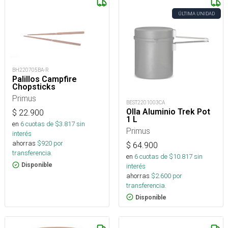
ÚLTIMA UNIDAD
BH220705BA-R
Palillos Campfire
Chopsticks
Primus
BEST2201003CA
Olla Aluminio Trek Pot
$
22.900
1 L
en
6
cuotas de $
3.817
sin
Primus
interés
ahorras
$
920
por
$
64.900
transferencia.
en
6
cuotas de $
10.817
sin
Disponible
interés
ahorras
$
2.600
por
transferencia.
Disponible