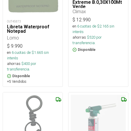
Extreme B.0,30X100Mt
Verde
Climax
$
12.990
OUT45873
en
6
cuotas de $
2.165
sin
Libreta Waterproof
Notepad
interés
ahorras
$
520
por
Lomo
transferencia.
$
9.990
Disponible
en
6
cuotas de $
1.665
sin
interés
ahorras
$
400
por
transferencia.
Disponible
+5 Vendidos