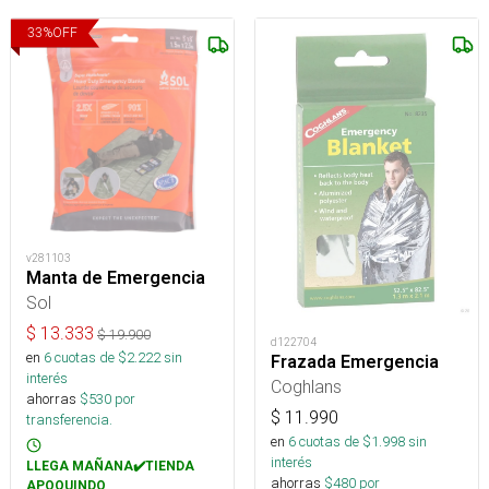
33
%
OFF
v281103
Manta de Emergencia
Sol
$
13.333
$
19.900
d122704
en
6
cuotas de $
2.222
sin
Frazada Emergencia
interés
Coghlans
ahorras
$
530
por
$
11.990
transferencia.
en
6
cuotas de $
1.998
sin
interés
LLEGA MAÑANA✔️TIENDA
ahorras
$
480
por
APOQUINDO